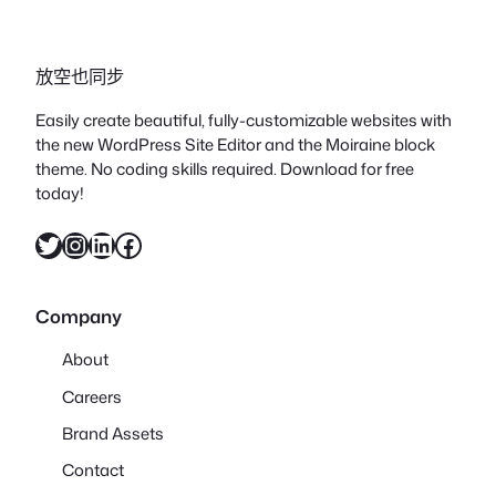
放空也同步
Easily create beautiful, fully-customizable websites with
the new WordPress Site Editor and the Moiraine block
theme. No coding skills required. Download for free
today!
X
Instagram
LinkedIn
Facebook
Company
About
Careers
Brand Assets
Contact