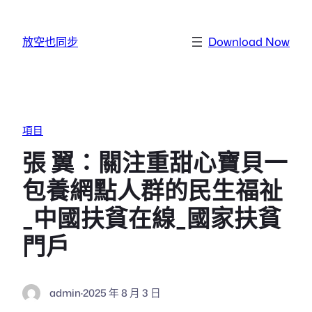
跳至主要內容
放空也同步
Download Now
項目
張 翼：關注重甜心寶貝一
包養網點人群的民生福祉
_中國扶貧在線_國家扶貧
門戶
admin
·
2025 年 8 月 3 日