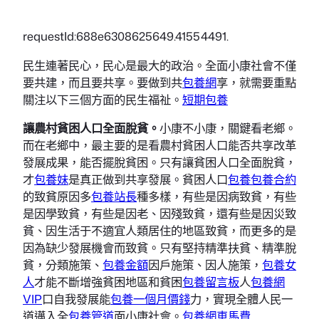
requestId:688e6308625649.41554491.
民生連著民心，民心是最大的政治。全面小康社會不僅
要共建，而且要共享。要做到共
包養網
享，就需要重點
關注以下三個方面的民生福祉。
短期包養
讓農村貧困人口全面脫貧。
小康不小康，關鍵看老鄉。
而在老鄉中，最主要的是看農村貧困人口能否共享改革
發展成果，能否擺脫貧困。只有讓貧困人口全面脫貧，
才
包養妹
是真正做到共享發展。貧困人口
包養
包養合約
的致貧原因多
包養站長
種多樣，有些是因病致貧，有些
是因學致貧，有些是因老、因殘致貧，還有些是因災致
貧、因生活于不適宜人類居住的地區致貧，而更多的是
因為缺少發展機會而致貧。只有堅持精準扶貧、精準脫
貧，分類施策、
包養金額
因戶施策、因人施策，
包養女
人
才能不斷增強貧困地區和貧困
包養留言板
人
包養網
VIP
口自我發展能
包養一個月價錢
力，實現全體人民一
道邁入全
包養管道
面小康社會。
包養網車馬費