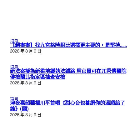
項目
【趙寧寧】找九宮格時租比選擇更主要的，是堅持……
2026 年 8 月 9 日
項目
新法案擬為新柔地鐵執法鋪路 馬官員可在兀秀傳醫院
健檢蘭北指定區抽查安檢
2026 年 8 月 9 日
項目
津夜嘉韶華楊川平首唱《甜心台包養網你的溫順給了
誰》(圖)
2026 年 8 月 9 日