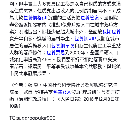
圍，但事實上大多數農民工都是以自己租房的方式來滿
足住房需求，住房支出占收入的比例長期居高不下，成
為比較
包養價格ptt
沉重的生活負擔
包養管道
。國務院
辦公廳近期發布的《推動1億非戶籍人口在城市落戶方
案》明確提出，除極少數超大城市外，全面放
長期包養
寬升學和參軍進城的農村學生、
包養網VIP
長期在城市
居住的農業轉移人口
包養網單次
和新生代農民工等重點
人群的落戶條件；
包養意思
到2020年，全國戶籍人口
城鎮化率提高到45%。我們要不折不扣地落實中央決
策部署，讓農民工平等享受城鎮基本公共服務，與城鎮
市民共享發展成果。
（作者：張 翼，中國社會科學院社會發展戰略研究院
院長；選自“堅持共享
包養女人
發展”理論研討會發言摘
編（治國理政論壇）；《人民日報》2016年12月8日第
10版）
TC:sugarpopular900