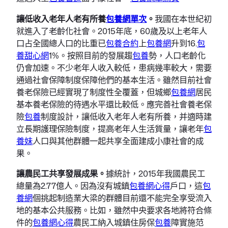
讓低收入老年人老有所養
包養網單次
。
我國在本世紀初
就進入了老齡化社會。2015年底，60歲及以上老年人
口占全國總人口的比重已
包養合約
上
包養網
升到16.
包
養甜心網
1%。按照目前的發展趨
包養
勢，人口老齡化
仍會加速。不少老年人收入較低，患病幾率較大，需要
通過社會保障制度保障他們的基本生活。雖然目前社會
養老保險已經實現了制度性全覆蓋，但城鄉
包養網
居民
基本養老保險的待遇水平還比較低。應完善社會養老保
險
包養
制度設計，讓低收入老年人老有所養，并適時建
立長期護理保險制度，提高老年人生活質量，讓老年
包
養妹
人口與其他群體一起共享全面建成小康社會的成
果。
讓農民工共享發展成果。
據統計，2015年我國農民工
總量為2.77億人。因為沒有城鎮
包養網心得
戶口，這
包
養網
個挑起制造業大梁的群體目前還不能完全享受流入
地的基本公共服務。比如，雖然中央要求各地將符合條
件的
包養網心得
農民工納入城鎮住房保
包養
障實施范