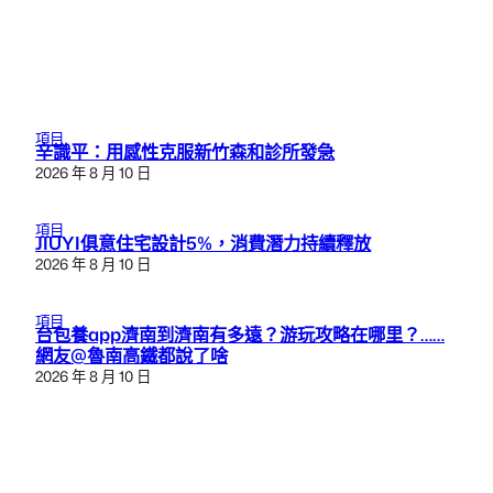
項目
辛識平：用感性克服新竹森和診所發急
2026 年 8 月 10 日
項目
JIUYI俱意住宅設計5%，消費潛力持續釋放
2026 年 8 月 10 日
項目
台包養app濟南到濟南有多遠？游玩攻略在哪里？……
網友@魯南高鐵都說了啥
2026 年 8 月 10 日