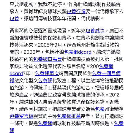
只要還能動，我就不能停。”作為壯族繡球制作技藝傳
承人，黃肖琴認為繡球技藝
包養行情
要一代代傳承下去
包養
，讓這門傳統技藝年年花開、代代精彩。
黃肖琴的心愿逐漸變成現實。近年來
包養感情
，廣西不
斷加強繡球技藝的保護和傳承，在傳承與創新中讓繡球
技藝活起來。2005年9月，靖西舊州壯族生態博物館
開館。2006年，包括壯錦
包養網dcard
、繡球等編織
技藝在內的
包養網車馬費
壯族織錦技藝被列入第一批國
家級非物質文化遺產代表性項目名錄。200
包養網
dcard
7年，
包養網單次
靖西開展民族生
包養一個月價
錢
態文化型文
包養網
化致富工程，以生態博物館推動民
俗旅游，將傳統手工藝與現代旅游結合，把繡球發展成
旅游產品，通過農民致富帶動繡球技藝的傳承。2012
年，繡球被列入自治區級非物質遺產保護名錄。近幾
年，靖西因村施策，把繡球產業確立為舊
包養
州街精準
包養留言板
脫貧的主導
包養網推薦
產業，著力打造繡球
一條街，促進
包養網
繡球制作技藝不斷與時俱進。
包養
網