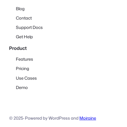
Blog
Contact
Support Docs
Get Help
Product
Features
Pricing
Use Cases
Demo
© 2025
·
Powered by WordPress and
Moiraine