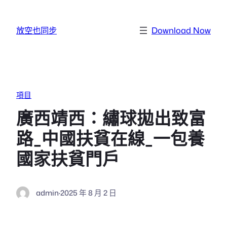
跳至主要內容
放空也同步
Download Now
項目
廣西靖西：繡球拋出致富
路_中國扶貧在線_一包養
國家扶貧門戶
admin
·
2025 年 8 月 2 日