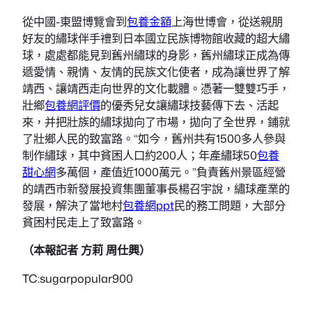
從中國-東盟博覽會到
包養金額
上海世博會，從送親朋
好友的繡球伴手禮到日本國立民族博物館收藏的超大繡
球，處處都能見到舊州繡球的身影，舊州繡球正成為傳
遞愛情、親情、友情的民族文化使者，成為讓世界了解
靖西、讓靖西走向世界的文化載體。憑著一雙雙巧手，
壯鄉
包養網評價
的優秀兒女讓繡球技藝傳下去、活起
來，并把壯族的繡球拋向了市場，拋向了全世界，鋪就
了壯鄉人民的致富路。“如今，舊州共有1500多人參與
制作繡球，其中貧困人口約200人；年產繡球50
包養
甜心網
多萬個，產值近1000萬元。”負責舊州景區經營
的靖西市新發展投資集團董事長楊召宇說，繡球產業的
發展，解決了當地村
包養網ppt
民的務工問題，大部分
貧困村民走上了致富路。
（本報記者 方莉 周仕興）
TC:sugarpopular900