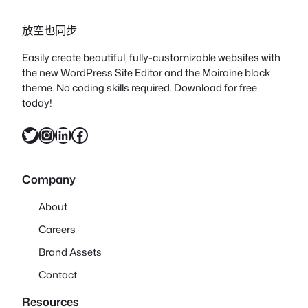
放空也同步
Easily create beautiful, fully-customizable websites with
the new WordPress Site Editor and the Moiraine block
theme. No coding skills required. Download for free
today!
X
Instagram
LinkedIn
Facebook
Company
About
Careers
Brand Assets
Contact
Resources