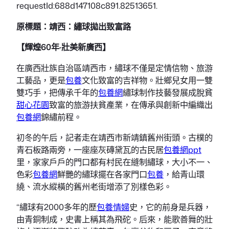
requestId:688d147108c891.82513651.
原標題：靖西：繡球拋出致富路
【輝煌60年·壯美新廣西】
在廣西壯族自治區靖西市，繡球不僅是定情信物、旅游
工藝品，更是
包養
文化致富的吉祥物。壯鄉兒女用一雙
雙巧手，把傳承千年的
包養網
繡球制作技藝發展成脫貧
甜心花園
致富的旅游扶貧產業，在傳承與創新中編織出
包養網
錦繡前程。
初冬的午后，記者走在靖西市新靖鎮舊州街頭。古樸的
青石板路兩旁，一座座灰磚黛瓦的古民居
包養網ppt
里，家家戶戶的門口都有村民在縫制繡球，大小不一、
色彩
包養網
鮮艷的繡球擺在各家門口
包養
，給青山環
繞、流水縱橫的舊州老街增添了別樣色彩。
“繡球有2000多年的歷
包養情婦
史，它的前身是兵器，
由青銅制成，史書上稱其為飛砣。后來，能歌善舞的壯