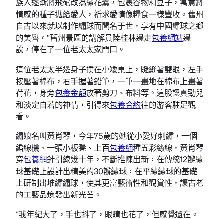
族人逐漸將飛砣改為繡花囊，包裹谷物和豆子，寓意將
情感的種子拋給愛人，祈求愛情像糧食一樣豐收。舊州
自古以來就以制作繡球而聞名于世，享有中國繡球之鄉
的美譽。”舊州景區的講解員陸桂林邊走
包養網站
邊
說，停在了一位老太太家門口。
這位老太太半邊身子撲在小矮桌上，瞇縫著雙眼，左手
按壓著棉布，右手握著鉛筆，一筆一畫地在棉布上畫著
荷花，身旁
包養金額
放著剪刀、布料等。這股認真勁兒
和淡定自若的神情，引得來
包養合約
往的游客駐足觀
看。
繡娘名叫黃肖琴，今年75歲的她從小愛好刺繡，一個
編線機、一張小板凳、上百
包養網
種五彩絲線，黃肖琴
穿
包養網
針引線幾十年，不斷推陳出新，在傳統12瓣繡
球基礎上設計出精美的30瓣繡球，在平繡繡球的基礎
上研制出堆繡繡球，使其更富藝術性和觀賞性，讓古老
的工藝品煥發出新光芒。
“我年紀大了，手也抖了，眼睛也花了，但感覺還在。