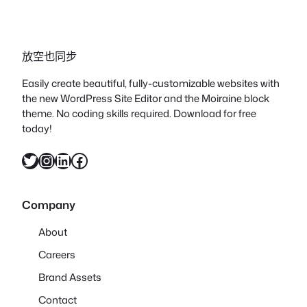
放空也同步
Easily create beautiful, fully-customizable websites with
the new WordPress Site Editor and the Moiraine block
theme. No coding skills required. Download for free
today!
X
Instagram
LinkedIn
Facebook
Company
About
Careers
Brand Assets
Contact