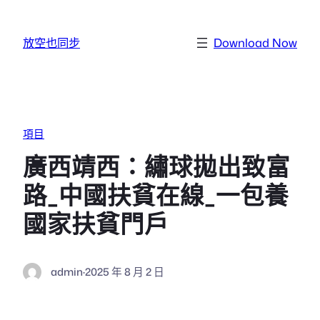
跳至主要內容
放空也同步
Download Now
項目
廣西靖西：繡球拋出致富
路_中國扶貧在線_一包養
國家扶貧門戶
admin
·
2025 年 8 月 2 日