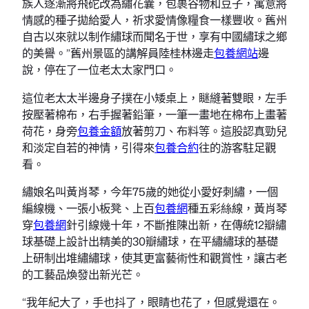
族人逐漸將飛砣改為繡花囊，包裹谷物和豆子，寓意將
情感的種子拋給愛人，祈求愛情像糧食一樣豐收。舊州
自古以來就以制作繡球而聞名于世，享有中國繡球之鄉
的美譽。”舊州景區的講解員陸桂林邊走
包養網站
邊
說，停在了一位老太太家門口。
這位老太太半邊身子撲在小矮桌上，瞇縫著雙眼，左手
按壓著棉布，右手握著鉛筆，一筆一畫地在棉布上畫著
荷花，身旁
包養金額
放著剪刀、布料等。這股認真勁兒
和淡定自若的神情，引得來
包養合約
往的游客駐足觀
看。
繡娘名叫黃肖琴，今年75歲的她從小愛好刺繡，一個
編線機、一張小板凳、上百
包養網
種五彩絲線，黃肖琴
穿
包養網
針引線幾十年，不斷推陳出新，在傳統12瓣繡
球基礎上設計出精美的30瓣繡球，在平繡繡球的基礎
上研制出堆繡繡球，使其更富藝術性和觀賞性，讓古老
的工藝品煥發出新光芒。
“我年紀大了，手也抖了，眼睛也花了，但感覺還在。