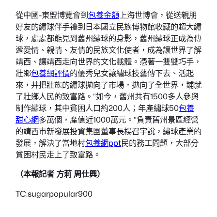
從中國-東盟博覽會到
包養金額
上海世博會，從送親朋
好友的繡球伴手禮到日本國立民族博物館收藏的超大繡
球，處處都能見到舊州繡球的身影，舊州繡球正成為傳
遞愛情、親情、友情的民族文化使者，成為讓世界了解
靖西、讓靖西走向世界的文化載體。憑著一雙雙巧手，
壯鄉
包養網評價
的優秀兒女讓繡球技藝傳下去、活起
來，并把壯族的繡球拋向了市場，拋向了全世界，鋪就
了壯鄉人民的致富路。“如今，舊州共有1500多人參與
制作繡球，其中貧困人口約200人；年產繡球50
包養
甜心網
多萬個，產值近1000萬元。”負責舊州景區經營
的靖西市新發展投資集團董事長楊召宇說，繡球產業的
發展，解決了當地村
包養網ppt
民的務工問題，大部分
貧困村民走上了致富路。
（本報記者 方莉 周仕興）
TC:sugarpopular900