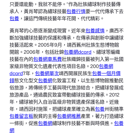
只要還能動，我就不能停。”作為壯族繡球制作技藝傳
承人，黃肖琴認為繡球技藝
包養行情
要一代代傳承下去
包養
，讓這門傳統技藝年年花開、代代精彩。
黃肖琴的心愿逐漸變成現實。近年來
包養感情
，廣西不
斷加強繡球技藝的保護和傳承，在傳承與創新中讓繡球
技藝活起來。2005年9月，靖西舊州壯族生態博物館
開館。2006年，包括壯錦
包養網dcard
、繡球等編織
技藝在內的
包養網車馬費
壯族織錦技藝被列入第一批國
家級非物質文化遺產代表性項目名錄。200
包養網
dcard
7年，
包養網單次
靖西開展民族生
包養一個月價
錢
態文化型文
包養網
化致富工程，以生態博物館推動民
俗旅游，將傳統手工藝與現代旅游結合，把繡球發展成
旅游產品，通過農民致富帶動繡球技藝的傳承。2012
年，繡球被列入自治區級非物質遺產保護名錄。近幾
年，靖西因村施策，把繡球產業確立為舊
包養
州街精準
包養留言板
脫貧的主導
包養網推薦
產業，著力打造繡球
一條街，促進
包養網
繡球制作技藝不斷與時俱進。
包養
網