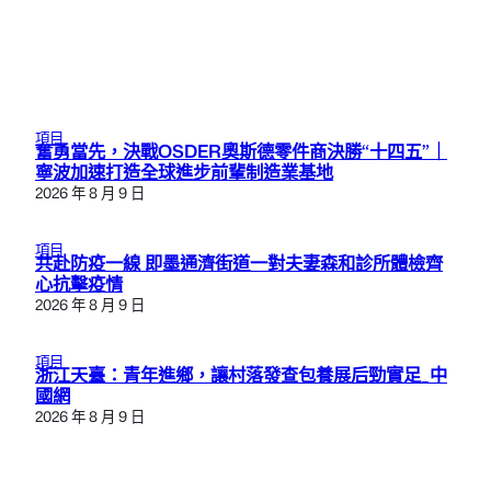
項目
奮勇當先，決戰OSDER奧斯德零件商決勝“十四五”｜
寧波加速打造全球進步前輩制造業基地
2026 年 8 月 9 日
項目
共赴防疫一線 即墨通濟街道一對夫妻森和診所體檢齊
心抗擊疫情
2026 年 8 月 9 日
項目
浙江天臺：青年進鄉，讓村落發查包養展后勁實足_中
國網
2026 年 8 月 9 日