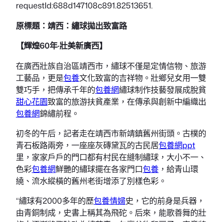
requestId:688d147108c891.82513651.
原標題：靖西：繡球拋出致富路
【輝煌60年·壯美新廣西】
在廣西壯族自治區靖西市，繡球不僅是定情信物、旅游
工藝品，更是
包養
文化致富的吉祥物。壯鄉兒女用一雙
雙巧手，把傳承千年的
包養網
繡球制作技藝發展成脫貧
甜心花園
致富的旅游扶貧產業，在傳承與創新中編織出
包養網
錦繡前程。
初冬的午后，記者走在靖西市新靖鎮舊州街頭。古樸的
青石板路兩旁，一座座灰磚黛瓦的古民居
包養網ppt
里，家家戶戶的門口都有村民在縫制繡球，大小不一、
色彩
包養網
鮮艷的繡球擺在各家門口
包養
，給青山環
繞、流水縱橫的舊州老街增添了別樣色彩。
“繡球有2000多年的歷
包養情婦
史，它的前身是兵器，
由青銅制成，史書上稱其為飛砣。后來，能歌善舞的壯