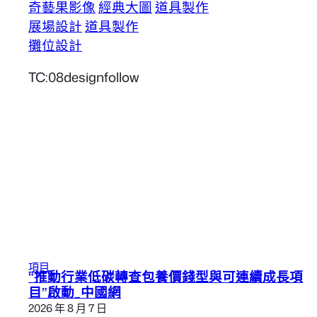
奇藝果影像
經典大圖
道具製作
展場設計
道具製作
攤位設計
TC:08designfollow
項目
“推動行業低碳轉查包養價錢型與可連續成長項
目”啟動_中國網
2026 年 8 月 7 日