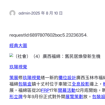
admin
·
2025 年 8 月 10 日
requestId:6897807602bac5.23236354.
經典大圖
玖陽視覺
策展
修
玖陽視覺
繕一新的
攤位設計
廣西玉林市福
福綿
包裝盒
鎮十丈村位于車陂江
全息投影
邊上，
展，福綿區從20
FRP
17年
開幕活動
12月底開始，
形立牌
今年9月份正式對外開
展覽策劃
放。
包裝