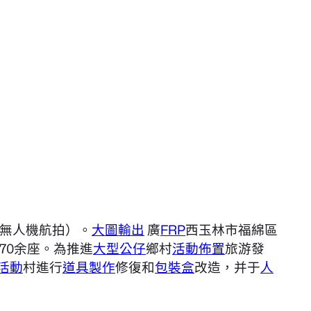
日無人機航拍）。
大圖輸出
廣
FRP
西玉林市福綿區
70余座。為推進
大型公仔
鄉村
活動佈置
旅游發
活動
村進行
道具製作
修復和
包裝盒
改造，并于
人