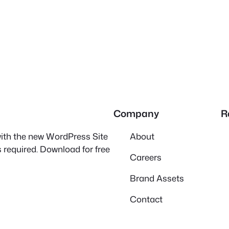
Company
R
 with the new WordPress Site
About
 required. Download for free
Careers
Brand Assets
Contact