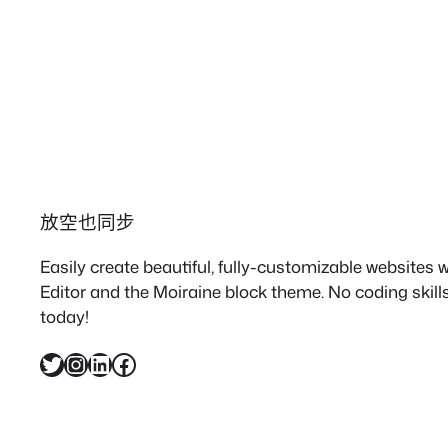
放空也同步
Easily create beautiful, fully-customizable websites
Editor and the Moiraine block theme. No coding skills
today!
X
Instagram
LinkedIn
Facebook