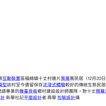
綿
互動裝置
區福綿鎮十丈村連片
策展
舊民居（12月20
模型
該村至今遺留保存
沈浸式體驗
較好的傳統生態民居
聘請專業的
舞臺背板
鄉村建設設計師團隊，對十丈
開幕
設計
新華社記
平面設計
者 周華
包裝設計
攝