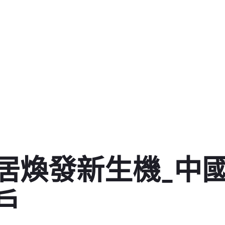
居煥發新生機_中國
戶