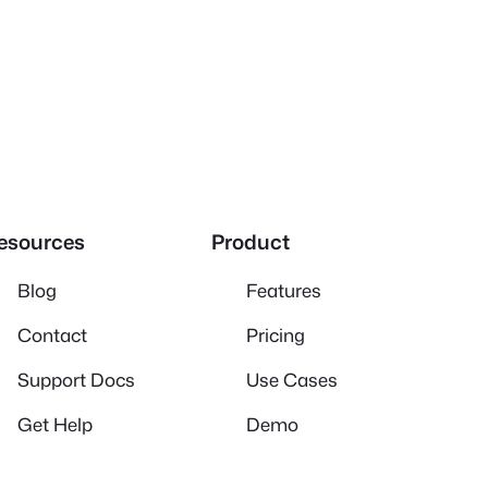
esources
Product
Blog
Features
Contact
Pricing
Support Docs
Use Cases
Get Help
Demo