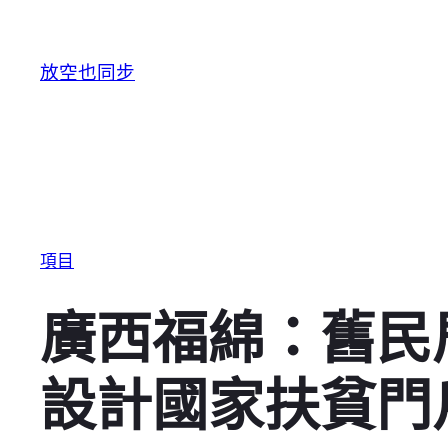
跳至主要內容
放空也同步
項目
廣西福綿：舊民
設計國家扶貧門