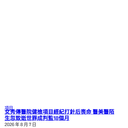
項目
女秀傳醫院健檢項目經紀打針后喪命 醫美醫陌
生忽致逝世罪成判監18個月
2026 年 8 月 7 日