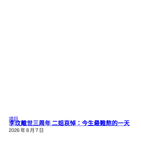
項目
李玟離世三周年 二姐哀悼：今生最難熬的一天
2026 年 8 月 7 日