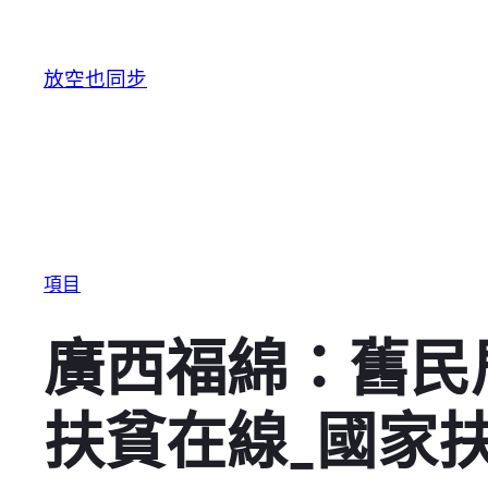
跳至主要內容
放空也同步
項目
廣西福綿：舊民
扶貧在線_國家