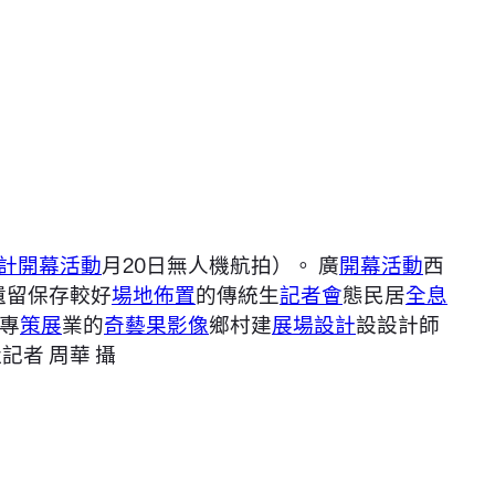
計
開幕活動
月20日無人機航拍）。 廣
開幕活動
西
遺留保存較好
場地佈置
的傳統生
記者會
態民居
全息
專
策展
業的
奇藝果影像
鄉村建
展場設計
設設計師
記者 周華 攝