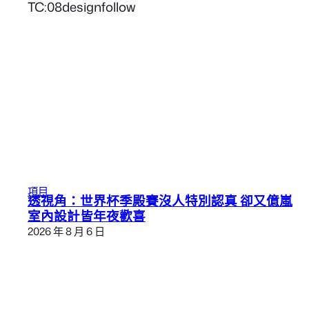
TC:08designfollow
項目
透視角：世界杯季殿賽沒人特別認真 卻又億嵐
室內設計皆年夜歡喜
2026 年 8 月 6 日