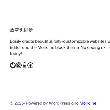
放空也同步
Easily create beautiful, fully-customizable websites
Editor and the Moiraine block theme. No coding skills
today!
X
Instagram
LinkedIn
Facebook
© 2025
·
Powered by WordPress and
Moiraine