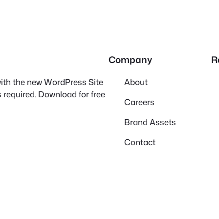
Company
R
 with the new WordPress Site
About
 required. Download for free
Careers
Brand Assets
Contact