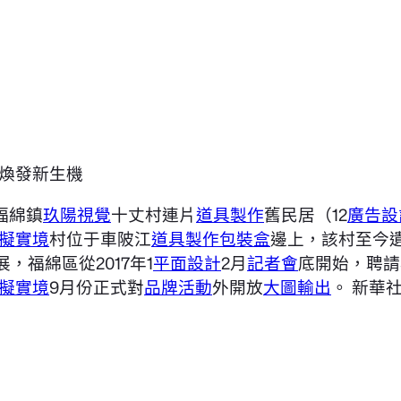
福綿鎮
玖陽視覺
十丈村連片
道具製作
舊民居（12
廣告設
虛擬實境
村位于車陂江
道具製作
包裝盒
邊上，該村至今
展，福綿區從2017年1
平面設計
2月
記者會
底開始，聘請
虛擬實境
9月份正式對
品牌活動
外開放
大圖輸出
。 新華社