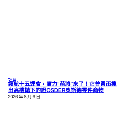
項目
護航十五運會，實力“萌將”來了！它曾冒雨搜
出高樓拋下的證OSDER奧斯德零件商物
2026 年 8 月 6 日