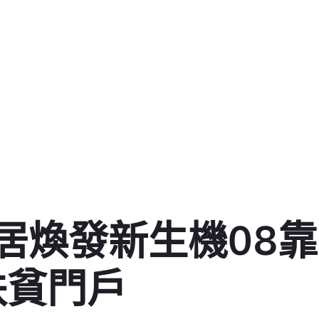
居煥發新生機08靠
扶貧門戶