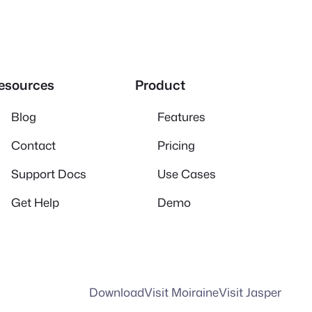
esources
Product
Blog
Features
Contact
Pricing
Support Docs
Use Cases
Get Help
Demo
Download
Visit Moiraine
Visit Jasper