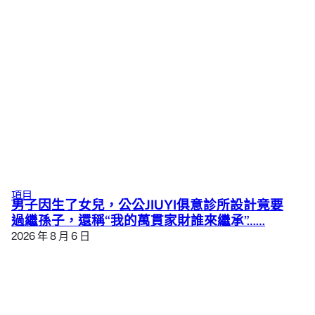
項目
男子因生了女兒，公公JIUYI俱意診所設計竟要
過繼孫子，還稱“我的萬貫家財誰來繼承”……
2026 年 8 月 6 日