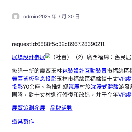
admin
·
2025 年 7 月 30 日
requestId:6888f5c32c8967.28390211.
展場設計
參展
修繕一新的廣西玉林
包裝設計
互動裝置
市福綿區
舞臺背板
全息投影
玉林市福綿區福綿鎮十丈
VR
投影
70余座。為推進鄉
策展
村旅
沈浸式體驗
游發
團隊，對十丈村進行修復和改造，并于今年
VR
展覽策劃
參展
品牌活動
道具製作