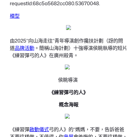
requestId:68c5a5682cc080.53670048.
模型
由2025“向山海走往”青年導演創作攙扶計劃（訝的問
道
品牌活動
。簡稱山海計劃）十強導演侯眺執導的短片
《練習彈弓的人》在廣州殺青。
侯眺導演
《練習彈弓的人》
概念海報
《練習彈
啟動儀式
弓的人》的“媽媽，不要，告訴爸爸
不要這樣做，不值得，你
參展
會後悔的，不要這樣做，