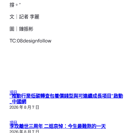
撐。”
文｜記者 李麗
圖｜鐘振彬
TC:08designfollow
項目
“推動行業低碳轉查包養價錢型與可連續成長項目”啟動
_中國網
2026 年 8 月 7 日
項目
李玟離世三周年 二姐哀悼：今生最難熬的一天
2026 年 8 月 7 日