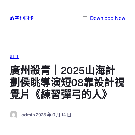
跳至主要內容
放空也同步
Download Now
項目
廣州殺青｜2025山海計
劃侯眺導演短08靠設計視
覺片《練習彈弓的人》
admin
·
2025 年 9 月 14 日