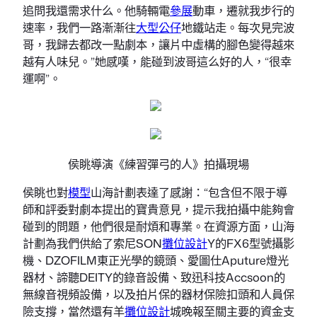
追問我還需求什么。他騎輛電
參展
動車，遷就我步行的
速率，我們一路漸漸往
大型公仔
地鐵站走。每次見完波
哥，我歸去都改一點劇本，讓片中虛構的腳色變得越來
越有人味兒。”她感嘆，能碰到波哥這么好的人，“很幸
運啊”。
侯眺導演《練習彈弓的人》拍攝現場
侯眺也對
模型
山海計劃表達了感謝：“包含但不限于導
師和評委對劇本提出的寶貴意見，提示我拍攝中能夠會
碰到的問題，他們很是耐煩和專業。在資源方面，山海
計劃為我們供給了索尼SON
攤位設計
Y的FX6型號攝影
機、DZOFILM東正光學的鏡頭、愛圖仕Aputure燈光
器材、諦聽DEITY的錄音設備、致迅科技Accsoon的
無線音視頻設備，以及拍片保的器材保險扣頭和人員保
險支撐，當然還有羊
攤位設計
城晚報至關主要的資金支