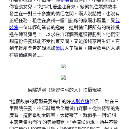
你答應女兒。”她掙扎著坐起身來，緊緊抓住媽媽故事
發生在一對三十多歲的情侶之間。兩人沒結婚，也沒有
正經任務，租住在廣州一個制船廠的家屬小區里。受
包
裝盒
一位年輕創業者的邀請，這對情侶把所有的精神投
進在練習彈弓上，以求在自媒體賽道獲得勝利。他們空
想這份任務既能不受拘束安閒，又能攢錢享用生涯。直
到年輕創業者悲觀地加
策展
入了項目，練習彈弓的人還
在繼續練習著……
侯眺導演《練習彈弓的人》拍攝現場
“這個故事的原型是我高中的好
人形立牌
伴侶——她在三
甲醫院任務，往年辭職后全職做自媒體。從怙恃輩的角
度看，這個舉動太輕率、太背叛了，就似乎一個‘幻想
主義者量力而行’的典範案例。”導演侯眺說，她并不贊
同這種外界的廣泛見解，“我們‘80后’‘90后’這一代人童