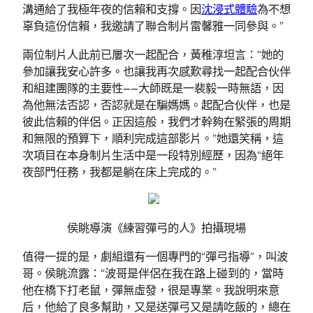
溝通給了我極年夜的信賴和支撐。因
沈浸式體驗
為不想
辜負這份信賴，我邀請了聯合制片雷馨雅一同參與。”
兩位制片人此前已屢次一起配合，黃稚淳坦言：“她的
參加讓我安心許多。也讓我再次感歎尋找一起配合伙伴
和組建團隊的主要性——大師既是一裴毅一時無語，因
為他無法否認，否認就是在騙媽媽。起配合伙伴，也是
彼此信賴的伴侶。正因這般，我們才幹夠在緊張的周期
和無限的預算下，順利完成這部影片。”她還笑稱，這
次項目在本身制片生活中是一段特別經歷，因為“絕年
夜部門任務，我都是躺在床上完成的。”
侯眺導演《練習彈弓的人》拍攝現場
值得一提的是，劇組還有一個專門的“彈弓指導”，叫波
哥。侯眺流露：“波哥是伴侶在我在路上碰到的，當時
他在橋下打老鼠，彈無虛發，很是專業。我說明來意
后，他給了良多幫助，又是送彈弓又是請吃飯的，總在