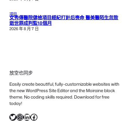
項目
女秀傳醫院健檢項目經紀打針后喪命 醫美醫陌生忽致
逝世罪成判監18個月
2026 年 8 月 7 日
放空也同步
Easily create beautiful, fully-customizable websites with
the new WordPress Site Editor and the Moiraine block
theme. No coding skills required. Download for free
today!
X
Instagram
LinkedIn
Facebook