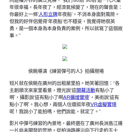
年很幸福，長年夜了，經濟氣候變了，現在的聲音是：
你最好上一條‘
人形立牌
年夜船’，不消本身面對風險。
但我的好伴侶覺得‘年夜船’也不穩妥，我覺得她很英
勇，是一個本身為本身負責的案例，所以就寫了這個故
事。”
侯眺導演《練習彈弓的人》拍攝現場
短片就在侯眺在廣州的出租屋里拍。她笑著回憶：“各
主創順次來家里看景，燈光說‘這
開幕活動
有點小了
啊’，攝影說‘這有點小了啊
AR擴增實境
’，美術說‘這有
點小了啊’。我心想，兩個人住還挺年夜
VR虛擬實境
呢！我說小了能拍嗎，他們說能，就定了。”
影片中彈弓練習的內景地，最終選在了廣州長洲島江邊
一片尚未開發的荒地。從柏油路邊沿向下行走約五十