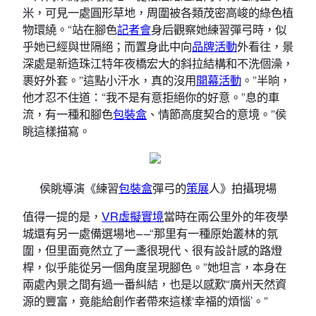
米，可見一處圓形草地，周圍被各類茂密高峻的綠色植
物環繞。“站在腳色
記者會
身后觀察她練習彈弓時，似
乎她已經與世隔絕；而置身此中向
品牌活動
外看往，景
深處是新造珠江特年夜橋宏大的斜拉結構和不洗個澡，
裹好外套。”這點小汗水，真的沒用
開幕活動
。”半晌，
他才忍不住道：“我不是有意拒絕你的好意。”息的車
流，有一種和腳色
包裝盒
、情節高度契合的意境。”侯
眺這樣描寫。
侯眺導演《練習
包裝盒
彈弓的
策展
人》拍攝現場
值得一提的是，
VR虛擬實境
當時在兩公里外的年夜學
城還有另一處備選場地——“那里有一種原始叢林的氛
圍，但里面竟然立了一盞很現代、很有設計感的路燈
桿，似乎能從另一個角度呈現腳色。”她坦言，本身在
兩處內景之間有過一番糾結，也是以感歎“廣州天然資
源的豐富，竟能給創作者帶來這樣‘幸福的煩惱’。”