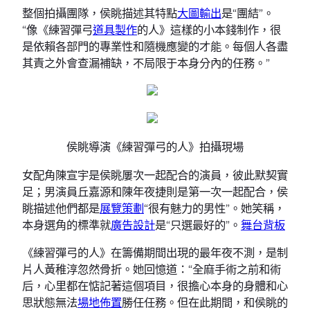
整個拍攝團隊，侯眺描述其特點
大圖輸出
是“團結”。
“像《練習彈弓
道具製作
的人》這樣的小本錢制作，很
是依賴各部門的專業性和隨機應變的才能。每個人各盡
其責之外會查漏補缺，不局限于本身分內的任務。”
侯眺導演《練習彈弓的人》拍攝現場
女配角陳宣宇是侯眺屢次一起配合的演員，彼此默契實
足；男演員丘嘉源和陳年夜捷則是第一次一起配合，侯
眺描述他們都是
展覽策劃
“很有魅力的男性”。她笑稱，
本身選角的標準就
廣告設計
是“只選最好的”。
舞台背板
《練習彈弓的人》在籌備期間出現的最年夜不測，是制
片人黃稚淳忽然骨折。她回憶道：“全麻手術之前和術
后，心里都在惦記著這個項目，很擔心本身的身體和心
思狀態無法
場地佈置
勝任任務。但在此期間，和侯眺的