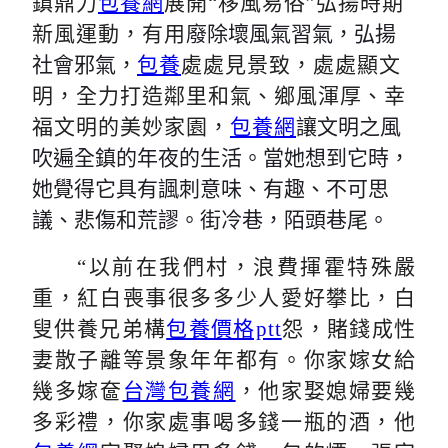
鎮鼎力
包養網
展開“移風易俗”弘揚時期
新風運動，有用
廢除壞風氣習氣，弘揚
社會邪氣，
包養
處處見景致，處處顯文
明，全力打造鄰里和氣、鄉風渾厚、幸
福文明的美妙家園，
包養網
讓文明之風
吹遍全鎮的年夜的生活。當她想到它時，
她覺得它具有諷刺意味、有趣、不可思
議、悲傷和荒謬。街冷巷，陌頭巷尾。
“以前在我們村，浪費揮霍特殊嚴
重，紅白喪事很多多少人愛好攀比，白
叟供養兄弟構
包養價格ptt
怨，賭錢成性
妻散子離等景象年年都有。你家嫁女給
幾多嫁奩
台灣包養網
，他家娶媳婦要幾
多彩禮，你家處事喝多錢一瓶的酒，他