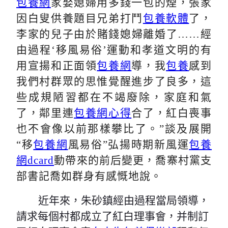
包養網
家娶媳婦用多錢一包的煙，張家
因白叟供養題目兄弟打鬥
包養軟體
了，
李家的兒子由於賭錢媳婦離婚了
……
經
由過程
‘
移風易俗
’
運動和孝道文明的有
用宣揚和正面領
包養網
導，我
包養
感到
我們村群眾的思惟覺醒進步了良多，這
些成規陋習都在不竭廢除，家庭和氣
了，鄰里連
包養網心得
合了，紅白喪事
也不會像以前那樣攀比了。
”談及展開
“移
包養網
風易俗”弘揚時期新風運
包養
網dcard
動帶來的前后變更，喬寨村黨支
部書記喬如群身有感慨
地
說。
近年來，朱砂鎮經由過程當局領導，
請求每個村都成立了紅白理事會，并制訂