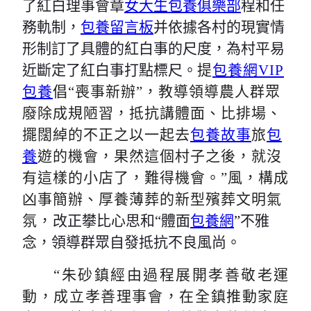
了紅白理事會章
女大生包養俱樂部
程和任
務軌制，
包養留言板
并依據各村的現實情
形制訂了具體的紅白事的尺度，為村平易
近斷定了紅白事打點標尺。
提
包養網VIP
包養
倡
“喪事新辦”，教導領導農人群眾
廢除成規陋習，抵抗講體面、比排場、
擺闊綽的不正之以一起去
包養故事
旅
包
養
遊的機會，果然這個村子之後，就沒
有這樣的小店了，難得機會。”風，構成
凶事簡辦、厚養薄葬的新型殯葬文明氣
氛，
改正攀比心思和
“體面
包養網
”不雅
念，領導群眾自發抵抗不良風尚。
“朱砂鎮經由過程展開孝善敬老運
動，成立孝善理事會，在全鎮推動家庭