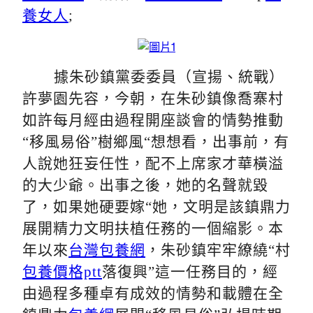
養女人
;
據朱砂鎮黨委委員（宣揚、統戰）
許夢園先容，今朝，在朱砂鎮像喬寨村
如許每月經由過程開座談會的情勢推動
“移風易俗”樹鄉風“想想看，出事前，有
人說她狂妄任性，配不上席家才華橫溢
的大少爺。出事之後，她的名聲就毀
了，如果她硬要嫁“她，文明是該鎮鼎力
展開精力文明扶植任務的一個縮影。本
年以來
台灣包養網
，朱砂鎮牢牢繚繞“村
包養價格ptt
落復興”這一任務目的，經
由過程多種卓有成效的情勢和載體在全