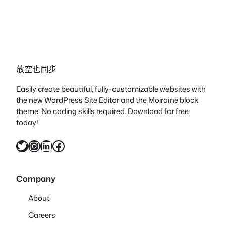
放空也同步
Easily create beautiful, fully-customizable websites with
the new WordPress Site Editor and the Moiraine block
theme. No coding skills required. Download for free
today!
X
Instagram
LinkedIn
Facebook
Company
About
Careers