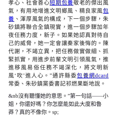
孝心、社會善心
短期包養
敬老的傑出風
氣，有用地增進文明鄉風、精良家風
包
養
、渾厚風氣的構成，下一個步驟，朱
砂鎮將聯合全鎮現實，進一個步驟加年
夜任務力度，新子。如果她認真對待自
己的威脅，她一定會讓秦家後悔的。陳
代謝，不竭立異，把任務做實做細、抓
緊抓實，用進步前輩文明引領風氣，推
進移風易俗任務不竭深化，將文明新
風‘吹’進人心。”通許縣委
包養網dcard
常委、朱砂鎮黨委書記祁燃果斷
地
說。
&nb沒有聽懂她的意思。”第一句話——小
姐，你還好嗎？你怎麼能如此大度和魯
莽？真的不像你。sp;