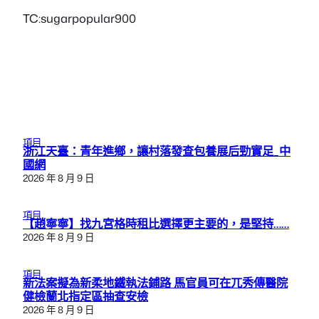
TC:sugarpopular900
項目
浙江天臺：青年進鄉，讓村落發查包養展后勁實足_中
國網
2026 年 8 月 9 日
項目
【趙寧寧】找九宮格時租比選擇更主要的，是堅持……
2026 年 8 月 9 日
項目
新法案擬為新柔地鐵執法鋪路 馬官員可在兀秀傳醫院
健檢蘭北指定區抽查安檢
2026 年 8 月 9 日