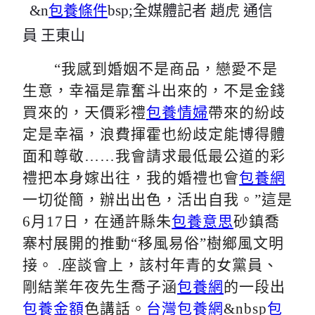
&n
包養條件
bsp;全媒體記者 趙虎
通信
員
王東山
“我感到婚姻不是商品，戀愛不是
生意，幸福是靠奮斗出來的，不是金錢
買來的，天價彩禮
包養情婦
帶來的紛歧
定是幸福，浪費揮霍也紛歧定能博得體
面和尊敬
……
我會請求最低最公道的彩
禮把本身嫁出往，我的婚禮也會
包養網
一切從簡，辦出出色，活出自我。
”這是
6月17日，在通許縣朱
包養意思
砂鎮喬
寨村展開的推動“移風易俗”樹鄉風文明
接。 .座談會上，該村年青的女黨員、
剛結業年夜先生喬子涵
包養網
的一段出
包養金額
色講話。
台灣包養網
&nbsp
包