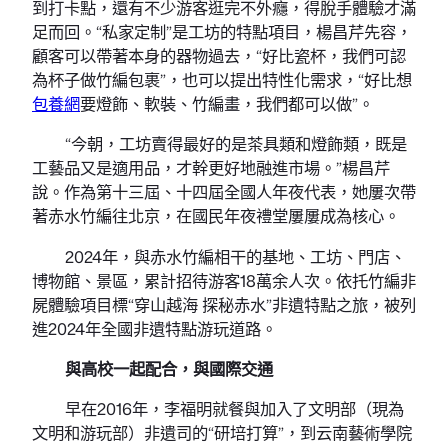
到打卡點，還有不少游客逛完不外癮，得脫手體驗才滿
足而回。“私家定制”是工坊的特點項目，楊昌芹先容，
顧客可以帶著本身的器物過去，“好比瓷杯，我們可認
為杯子做竹編包裹”，也可以提出特性化需求，“好比想
包養網
要燈飾、軟裝、竹編畫，我們都可以做”。
“今朝，工坊賣得最好的是茶具類和燈飾類，既是
工藝品又是適用品，才幹更好地融進市場。”楊昌芹
說。作為第十三屆、十四屆全國人年夜代表，她屢次帶
著赤水竹編往北京，在國民年夜禮堂屢屢成為核心。
2024年，與赤水竹編相干的基地、工坊、門店、
博物館、景區，累計招待游客18萬余人次。依托竹編非
屍體驗項目標“穿山越海 探秘赤水”非遺特點之旅，被列
進2024年全國非遺特點游玩道路。
與高校一起配合，與國際交通
早在2016年，李福明就餐與加入了文明部（現為
文明和游玩部）非遺司的“研培打算”，到云南藝術學院