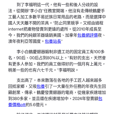
到了李福明這一代，他有一些和後人分歧的設
法。從開辦“李小白”任務室開端，他沒有走傳統鶴慶手
工藝人加工多數平易近族日常用品的老路，而是選擇中
國人天天離不開的茶具。“防止同業競爭，又經由過程
internet把產物發賣到更遠的處所。從2010年成長至
今，我們的純銀茶器遠銷美國、加拿年
包養網評價
夜、
澳年夜利亞等國度。
包養站長
”
李小白鶴慶銀器鍛制非遺工坊的固定員工有100多
名，90后、00后占到80%以上。“有好的支出，天然會
有更多人參加。我們的員工做得好的一個月有上萬元，
稍差一些的也有六七千元。”李福明說。
支出高了，本來散落在各地的手工匠人越來越多
回抵家鄉，又吸
包養
引了一大量在外任務的年夜先生回
籍創業、傳承。鶴慶發賣銀器的電商，從幾家疾速增加
到380多家，並且還在疾速增加中，2024年發賣額
包
養價格ptt
約5.6億元。