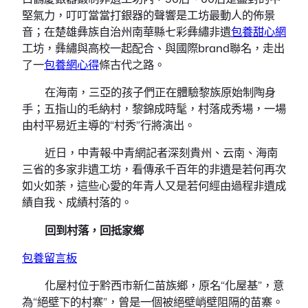
堅氣力，叮叮當當打銀器的聲響是工坊最動人的佈景
音；在楚雄彝族自治州南華縣七彩彝繡非遺
包養甜心網
工坊，彝繡與高校一起配合、與國際brand聯名，走出
了一
包養網心得
條古代之路。
在海南，三亞的孩子們正在體驗黎族原始制陶身
手；五指山的毛納村，黎錦成時髦，村落成秀場，一場
由村平易近主導的“村秀”行將演出。
近日，中青報·中青網記者深刻貴州、云南、海南
三省的多家非遺工坊，看傳承千百年的非遺是若何再次
如火如荼，這些心愛的年青人又是若何經由過程非遺成
績自我、成績村落的。
回到村落，回抵家鄉
包養留言板
化屋村位于黔西市新仁苗族鄉，原名“化屋基”，意
為“絕壁下的村寨”，曾是一個被絕壁峭壁阻隔的苗寨。