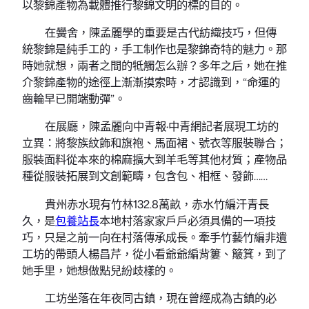
以黎錦產物為載體推行黎錦文明的標的目的。
在黌舍，陳孟麗學的重要是古代紡織技巧，但傳
統黎錦是純手工的，手工制作也是黎錦奇特的魅力。那
時她就想，兩者之間的牴觸怎么辦？多年之后，她在推
介黎錦產物的途徑上漸漸摸索時，才認識到，“命運的
齒輪早已開端動彈”。
在展廳，陳孟麗向中青報·中青網記者展現工坊的
立異：將黎族紋飾和旗袍、馬面裙、號衣等服裝聯合；
服裝面料從本來的棉麻擴大到羊毛等其他材質；產物品
種從服裝拓展到文創範疇，包含包、相框、發飾……
貴州赤水現有竹林132.8萬畝，赤水竹編汗青長
久，是
包養站長
本地村落家家戶戶必須具備的一項技
巧，只是之前一向在村落傳承成長。牽手竹藝竹編非遺
工坊的帶頭人楊昌芹，從小看爺爺編背簍、簸箕，到了
她手里，她想做點兒紛歧樣的。
工坊坐落在年夜同古鎮，現在曾經成為古鎮的必