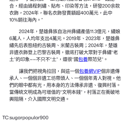
合，經由過程刺繡、貼布、印染等方法，研發200余款
衣飾，2024年，聯名衣飾發賣額超400萬元，此中
10%銷往海內。”
2024年，楚雄彝族自治州彝繡產值11.3億元，繡娘
6萬人，人均年支出4萬元。2019年、2023年，楚雄彝
繡先后表態紐約古裝周、米蘭古裝周；2024年，楚雄
非遺衣飾登上巴黎古裝周，徹底打破大眾對于彝繡“老
土”的印象——不只不“土”，還很“國
包養
際范兒”。
讓我們把視角拉回，與這一個
包養網VIP
個非遺傳
承人、一個個非遺工坊帶頭人、一個個年青人對視。他
們的眼中都有光，用本身的方法傳承非遺、復興村落。
當傳統文明成為可增值的“文明本錢”，村落正在衝破地
輿阻隔，介入國際文明交通。
TC:sugarpopular900