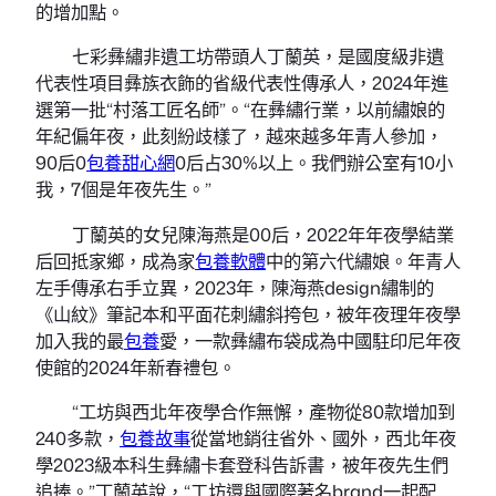
的增加點。
七彩彝繡非遺工坊帶頭人丁蘭英，是國度級非遺
代表性項目彝族衣飾的省級代表性傳承人，2024年進
選第一批“村落工匠名師”。“在彝繡行業，以前繡娘的
年紀偏年夜，此刻紛歧樣了，越來越多年青人參加，
90后0
包養甜心網
0后占30%以上。我們辦公室有10小
我，7個是年夜先生。”
丁蘭英的女兒陳海燕是00后，2022年年夜學結業
后回抵家鄉，成為家
包養軟體
中的第六代繡娘。年青人
左手傳承右手立異，2023年，陳海燕design繡制的
《山紋》筆記本和平面花刺繡斜挎包，被年夜理年夜學
加入我的最
包養
愛，一款彝繡布袋成為中國駐印尼年夜
使館的2024年新春禮包。
“工坊與西北年夜學合作無懈，產物從80款增加到
240多款，
包養故事
從當地銷往省外、國外，西北年夜
學2023級本科生彝繡卡套登科告訴書，被年夜先生們
追捧。”丁蘭英說，“工坊還與國際著名brand一起配