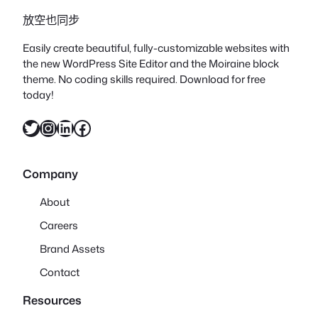
放空也同步
Easily create beautiful, fully-customizable websites with
the new WordPress Site Editor and the Moiraine block
theme. No coding skills required. Download for free
today!
X
Instagram
LinkedIn
Facebook
Company
About
Careers
Brand Assets
Contact
Resources