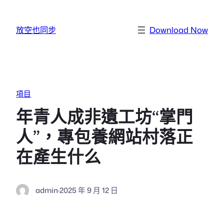
跳至主要內容
放空也同步
Download Now
項目
年青人成非遺工坊“掌門
人”，專包養網站村落正
在產生什么
admin
·
2025 年 9 月 12 日