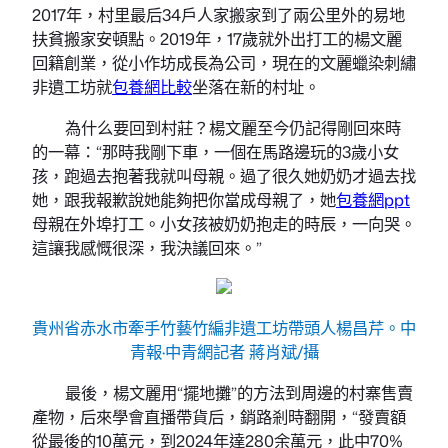
2017年，村里最后34戶人家搬家到了兩公里外的易地
扶貧搬家安頓點。2019年，17歲就外出打工的楊文麗
回籍創業，從小作坊成長為公司，現在的文麗蠟染刺繡
非遺工坊就
包養網比較
坐落在新的村址。
為什么要回到村莊？楊文麗至今仍記得剛回來時
的一幕：“那時我剛下車，一個在馬路邊玩的3歲小女
孩，跑過去抱著我就叫母親。過了很久她奶奶才過去找
她，跟我報歉說她能夠把你當成母親了，她
包養網ppt
母親在外埠打工。小女孩被奶奶抱走的時辰，一向哭。
這讓我感慨很深，我決議回來。”
貴州省赤水市牽手竹藝竹編非遺工坊帶頭人楊昌芹。中
青報·中青網記者 蔣肖斌/攝
最後，楊文麗用“擺地攤”的方法到周邊的村寨售賣
產物，后來學會直播帶貨后，銷路剎時翻開，“發賣額
從最後的10萬元，到2024年達280余萬元，此中70%