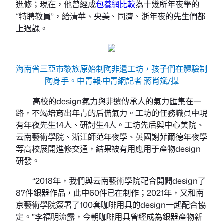
進修；現在，他曾經成
包養網比較
為十幾所年夜學的
“特聘教員”，給清華、央美、同濟、浙年夜的先生們都
上過課。
海南省三亞市黎族原始制陶非遺工坊，孩子們在體驗制
陶身手。中青報·中青網記者 蔣肖斌/攝
高校的design氣力與非遺傳承人的氣力匯集在一
路，不竭培育出年青的后備氣力。工坊的任務職員中現
有年夜先生14人、研討生4人。工坊先后與中心美院、
云南藝術學院、浙江師范年夜學、英國謝菲爾德年夜學
等高校展開進修交通，結果被有用應用于產物design
研發。
“2018年，我們與云南藝術學院配合開闢design了
87件銀器作品，此中60件已在制作；2021年，又和南
京藝術學院簽署了100套咖啡用具的design一起配合協
定。”李福明流露，今朝咖啡用具曾經成為銀器產物新