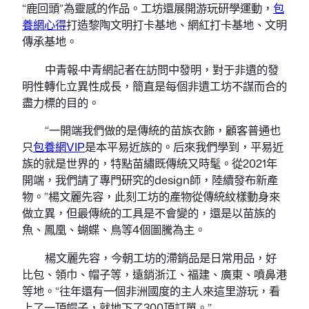
“鹿回頭”為靈感的作品。工坊還展開游玩研學運動，
包
養網心得
打造黎陶文明打卡基地、網紅打卡基地、文明
傳承基地。
中青報·中青網記者在訪問中發明，對于非遺的發
明性轉化立異性成長，簡直是每個非遺工坊不謀而合的
盡力標的目的。
“一開端我們做的是傳統的苗族衣飾，顧客普通也
只
包養網VIP
是本平易近族的。后來我們學到，平易近
族的就是世界的，特點苗繡既傳統又時髦。從2021年
開端，我們請了專門研究的design師，陸續發布新產
物。”楊文麗先容，此刻工坊的產物從傳統紋樣動身來
做立異，但最傳統的工具是不會變的，還是以苗族的
魚、鳳凰、蝴蝶、鳥等4個圖騰為主。
楊文麗先容，今朝工坊的滯銷品是日常用品，好
比包、領巾、帽子等，遠銷浙江、福建、廣東、噴鼻港
等地。“往年還有一個非洲國度的主人來這里游玩，看
上了一頂帽子，就地下了300頂訂單。”