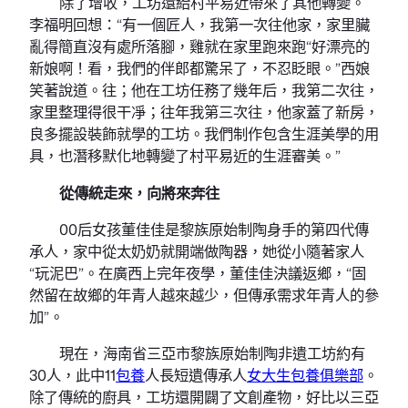
除了增收，工坊還給村平易近帶來了其他轉變。
李福明回想：“有一個匠人，我第一次往他家，家里臟
亂得簡直沒有處所落腳，雞就在家里跑來跑“好漂亮的
新娘啊！看，我們的伴郎都驚呆了，不忍眨眼。”西娘
笑著說道。往；他在工坊任務了幾年后，我第二次往，
家里整理得很干凈；往年我第三次往，他家蓋了新房，
良多擺設裝飾就學的工坊。我們制作包含生涯美學的用
具，也潛移默化地轉變了村平易近的生涯審美。”
從傳統走來，向將來奔往
00后女孩董佳佳是黎族原始制陶身手的第四代傳
承人，家中從太奶奶就開端做陶器，她從小隨著家人
“玩泥巴”。在廣西上完年夜學，董佳佳決議返鄉，“固
然留在故鄉的年青人越來越少，但傳承需求年青人的參
加”。
現在，海南省三亞市黎族原始制陶非遺工坊約有
30人，此中11
包養
人長短遺傳承人
女大生包養俱樂部
。
除了傳統的廚具，工坊還開闢了文創產物，好比以三亞