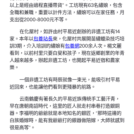
以上是經由過程直播帶貨”。工坊現有63名繡娘，包含
全職和兼職，重要以計件方法，繡娘可以在家任務，月
支出從2000-8000元不等。
在化屋村，如許由村平易近創辦的非遺工坊有14
家。本年以
包養站長
來，化屋村共展開苗繡蠟染技巧培
訓3期，介入培訓的繡娘有
包養網
200余人次。楊文麗
看到，以前村里只要白叟和孩子，現在返鄉創業的年青
人越來越多，辦起非遺工坊，也開起平易近宿和農家
樂。
一個非遺工坊有時辰就像一束光，能吸引村平易
近回來，也能讓他們看到更殘暴的前路。
云南鶴慶有著長久的平易近族傳統手工藝汗青，
早在唐朝南詔時代，這里的匠人就走村串巷打造銀銅
器。李福明的爺爺就是本地知名的銀匠，“那時這邊的
白族婚嫁時，能有我爺爺打的銀器做陪嫁，大師就感到
很是高等”。