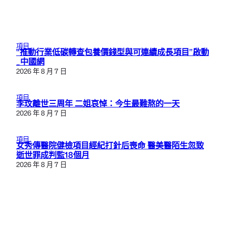
項目
“推動行業低碳轉查包養價錢型與可連續成長項目”啟動
_中國網
2026 年 8 月 7 日
項目
李玟離世三周年 二姐哀悼：今生最難熬的一天
2026 年 8 月 7 日
項目
女秀傳醫院健檢項目經紀打針后喪命 醫美醫陌生忽致
逝世罪成判監18個月
2026 年 8 月 7 日