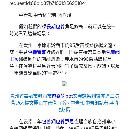
requestId:68c1a87b710313.36281841.
中青報·中青網記者 蔣肖斌
假如我們的視
長期包養
角足夠高，就可以在統一
時光看到這些場景：
在貴州，畢節市黔西市的95后苗族女孩楊文麗，
穿上平易
包養管道
近族衣飾，開端直播帶貨本地
包養網
單次
繡娘制作的刺繡蠟染；赤水市的90后姑娘楊昌
芹，在領導村平易近若何把竹子做成茶具、燈飾，以及
一年能賣幾萬個的“手雷杯”。
貴州省畢節市黔西市
包養網ppt
文麗蠟染刺繡非遺工坊
帶頭人楊文麗正在預備直播。中青報·中青網記者 蔣肖
斌/攝
在云南，年
包養網
包養意思
夜理白族自治州李小
白鶴慶銀器鍛制非遺工坊內，90后、00后是盡對的中