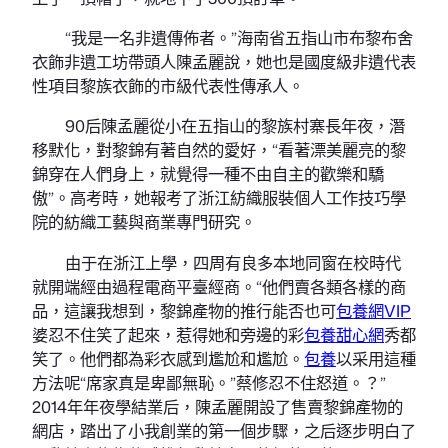
“我是一名非遺傳佈者。”海南省五指山市布黎布舍
衣飾非遺工坊帶頭人陳孟麗說，她也是國度級非遺代表
性項目黎族衣飾的市級代表性傳承人。
90后陳孟麗從小在五指山的黎族村寨長年夜，潛
移默化，對黎錦有著自然的愛好，“看著漂美麗亮的黎
錦穿在人們身上，就覺得一種不由自主的歡樂和驕
傲”。高考時，她報考了浙江紡織服裝個人工作技巧學
院的紡織工藝與商業專門研究。
由于在浙江上學，四周有良多本地同窗在校時代
就開端經由過程電商平臺經商。“他們賣各類各樣的商
品，這讓我想到，黎錦產物的推行能否也可
包養網VIP
婆忍不住笑了起來，惹得她和旁邊的彩
包養甜心網
秀都
笑了。他們都為彩衣感到尷尬和尷尬。
包養
以采用這種
方法呢“席家真是卑鄙無恥。”蔡修忍不住怒道。？”
2014年年夜學結業后，陳孟麗開設了售賣黎錦產物的
網店，踏出了小我創業的第一個步驟，之后逐步明白了