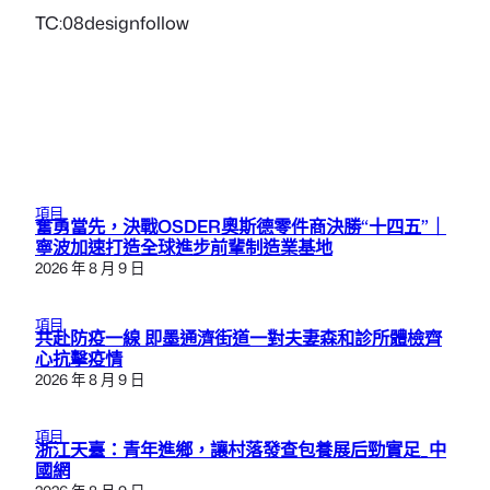
TC:08designfollow
項目
奮勇當先，決戰OSDER奧斯德零件商決勝“十四五”｜
寧波加速打造全球進步前輩制造業基地
2026 年 8 月 9 日
項目
共赴防疫一線 即墨通濟街道一對夫妻森和診所體檢齊
心抗擊疫情
2026 年 8 月 9 日
項目
浙江天臺：青年進鄉，讓村落發查包養展后勁實足_中
國網