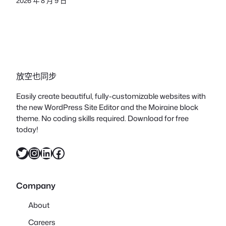
2026 年 8 月 9 日
放空也同步
Easily create beautiful, fully-customizable websites with
the new WordPress Site Editor and the Moiraine block
theme. No coding skills required. Download for free
today!
X
Instagram
LinkedIn
Facebook
Company
About
Careers