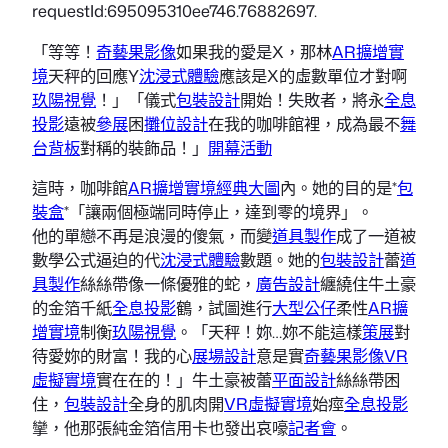
requestId:695095310ee746.76882697.
「等等！
奇藝果影像
如果我的愛是X，那林
AR擴增實
境
天秤的回應Y
沈浸式體驗
應該是X的虛數單位才對啊
玖陽視覺
！」「儀式
包裝設計
開始！失敗者，將永
全息
投影
遠被
參展
困
攤位設計
在我的咖啡館裡，成為最不
舞
台背板
對稱的裝飾品！」
開幕活動
這時，咖啡館
AR擴增實境
經典大圖
內。她的目的是*
包
裝盒
*「讓兩個極端同時停止，達到零的境界」。
他的單戀不再是浪漫的傻氣，而變
道具製作
成了一道被
數學公式逼迫的代
沈浸式體驗
數題。她的
包裝設計
蕾
道
具製作
絲絲帶像一條優雅的蛇，
廣告設計
纏繞住牛土豪
的金箔千紙
全息投影
鶴，試圖進行
大型公仔
柔性
AR擴
增實境
制衡
玖陽視覺
。「天秤！妳…妳不能這樣
策展
對
待愛妳的財富！我的心
展場設計
意是實
奇藝果影像
VR
虛擬實境
實在在的！」牛土豪被蕾
平面設計
絲絲帶困
住，
包裝設計
全身的肌肉開
VR虛擬實境
始痙
全息投影
攣，他那張純金箔信用卡也發出哀嚎
記者會
。