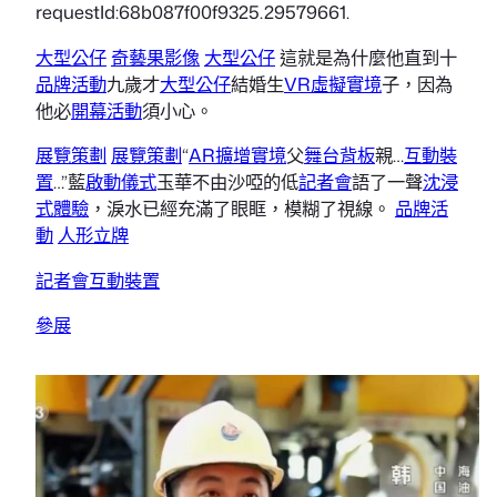
requestId:68b087f00f9325.29579661.
大型公仔
奇藝果影像
大型公仔
這就是為什麼他直到十
品牌活動
九歲才
大型公仔
結婚生
VR虛擬實境
子，因為
他必
開幕活動
須小心。
展覽策劃
展覽策劃
“
AR擴增實境
父
舞台背板
親…
互動裝
置
…”藍
啟動儀式
玉華不由沙啞的低
記者會
語了一聲
沈浸
式體驗
，淚水已經充滿了眼眶，模糊了視線。
品牌活
動
人形立牌
記者會
互動裝置
參展