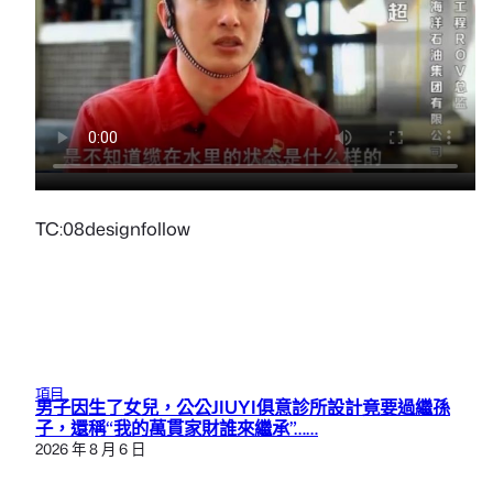
TC:08designfollow
項目
男子因生了女兒，公公JIUYI俱意診所設計竟要過繼孫
子，還稱“我的萬貫家財誰來繼承”……
2026 年 8 月 6 日