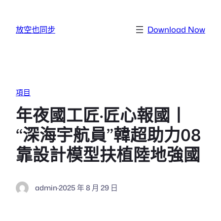
跳至主要內容
放空也同步
Download Now
項目
年夜國工匠·匠心報國丨
“深海宇航員”韓超助力08
靠設計模型扶植陸地強國
admin
·
2025 年 8 月 29 日