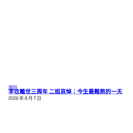
項目
李玟離世三周年 二姐哀悼：今生最難熬的一天
2026 年 8 月 7 日