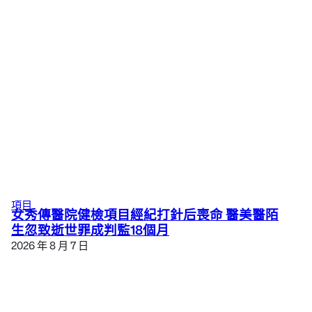
項目
女秀傳醫院健檢項目經紀打針后喪命 醫美醫陌
生忽致逝世罪成判監18個月
2026 年 8 月 7 日