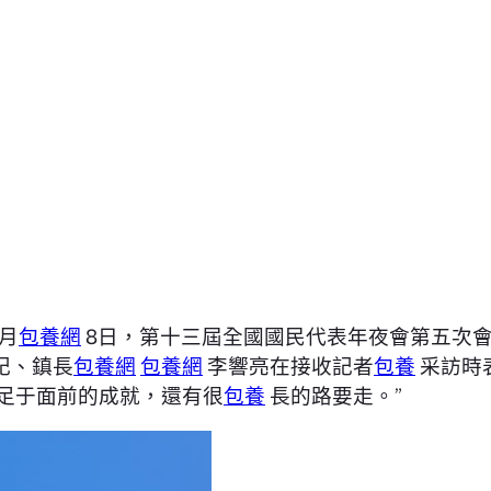
月
包養網
8日，第十三屆全國國民代表年夜會第五次會
記、鎮長
包養網
包養網
李響亮在接收記者
包養
采訪時
足于面前的成就，還有很
包養
長的路要走。”