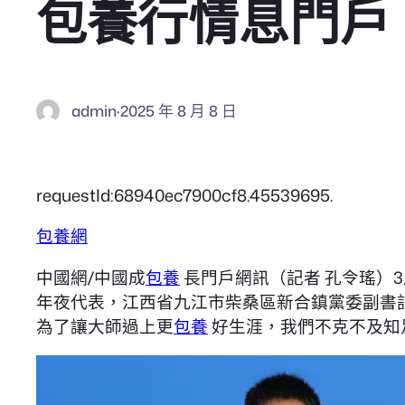
包養行情息門戶
admin
·
2025 年 8 月 8 日
requestId:68940ec7900cf8.45539695.
包養網
中國網/中國成
包養
長門戶網訊（記者 孔令瑤）3
年夜代表，江西省九江市柴桑區新合鎮黨委副書
為了讓大師過上更
包養
好生涯，我們不克不及知