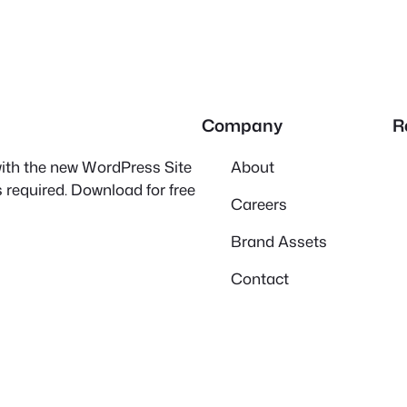
Company
R
 with the new WordPress Site
About
 required. Download for free
Careers
Brand Assets
Contact