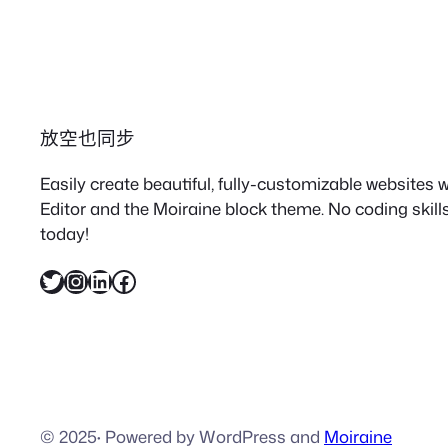
放空也同步
Easily create beautiful, fully-customizable websites
Editor and the Moiraine block theme. No coding skills
today!
X
Instagram
LinkedIn
Facebook
© 2025
·
Powered by WordPress and
Moiraine