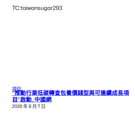
TC:taiwansugar293
項目
“推動行業低碳轉查包養價錢型與可連續成長項
目”啟動_中國網
2026 年 8 月 7 日