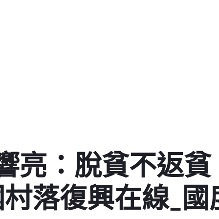
響亮：脫貧不返貧
國村落復興在線_國