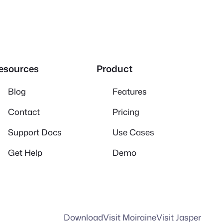
esources
Product
Blog
Features
Contact
Pricing
Support Docs
Use Cases
Get Help
Demo
Download
Visit Moiraine
Visit Jasper