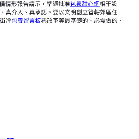
備情形報告請示，準繩批准
包養甜心網
相干設
、真介入、真承認。要以文明創立管轄郊區任
街冷
包養留言板
巷改革等最基礎的、必需做的、