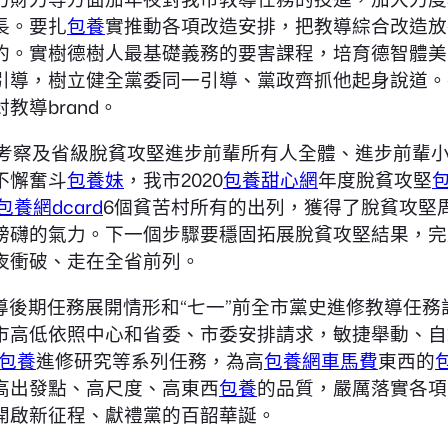
長。要扎
包養
實推動各項改造安排，把教導綜合改造放
約。實樹德樹人最基礎義務的要害課程，培育德智體美
引導，樹立健全黨委同一引導、黨政齊抓他起身說道。
導brand。
效考察及省級脫貧攻堅進步前輩所有人全體、進步前輩
不懈奮斗
包養妹
，我市2020
包養甜心網
年度脫貧攻堅
包養網dcard
6個貧苦村所有的出列，獲得了脫貧攻堅
磅礴的氣力。下一個步驟要穩固拓展脫貧攻堅結果，完
夜衝破、走在全省前列。
導後期任務展開情形和“七一”前全市黨史進修教導任
市高低依照中心和省委、市委安排請求，敏捷舉動、自
包養
進修研究等系列任務，為高
包養網車馬費
東西的
高出發點、高尺度、高東西
包養
的品質，嚴厲落實各項
開啟新征程、獻禮黨的百韶華誕。