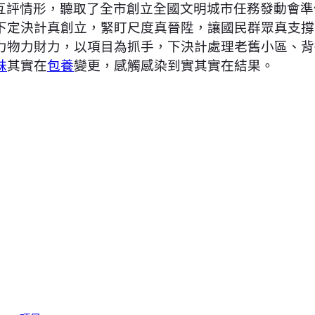
互評情形，聽取了全市創立全國文明城市任務發動會準
下定決計真創立，緊盯尺度真晉陞，讓國民群眾真支撐
力物力財力，以項目為抓手，下決計處理老舊小區、背
妹
其實在
包養
變更，感觸感染到實其實在結果。