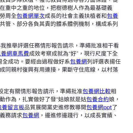
在重中之重的地位，把樹德樹人作為最基礎義
勞周全
包養網單次
成長的社會主義扶植者和
包養
共管、部分各負其責的體系體例機制，構成系列
小我推舉評選任務情形報告請示，準繩批准相干看
包養網車馬費
成效考察成就為“好”，現行尺度下全
周全成功。要經由過程做好系
包養網
列評選表揚任
成同親村復興有用連接，果斷守住底線，以村落
務設定有關情形報告請示，準繩批准
包養網比較
相
動作為，扎實做好了發“姑娘就是姑
包養合約
娘，
包養留言板
品質展開黨史進修教導開
包養網ppt
了
義務請求
包養網
，邊進修邊踐行，以成長實績、