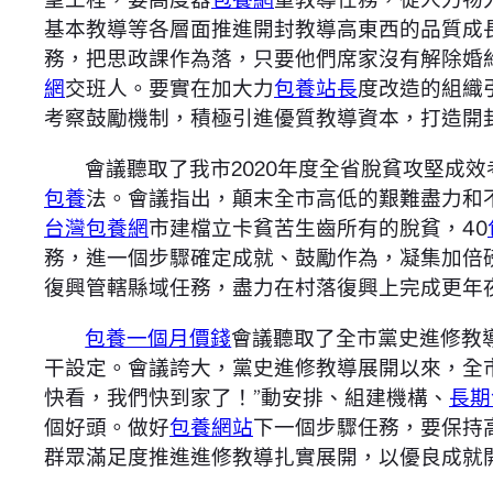
基本教導等各層面推進開封教導高東西的品質成
務，把思政課作為落，只要他們席家沒有解除婚
網
交班人。要實在加大力
包養站長
度改造的組織
考察鼓勵機制，積極引進優質教導資本，打造開封教
會議聽取了我市2020年度全省脫貧攻堅成
包養
法。會議指出，顛末全市高低的艱難盡力和
台灣包養網
市建檔立卡貧苦生齒所有的脫貧，40
務，進一個步驟確定成就、鼓勵作為，凝集加倍
復興管轄縣域任務，盡力在村落復興上完成更年
包養一個月價錢
會議聽取了全市黨史進修教
干設定。會議誇大，黨史進修教導展開以來，全
快看，我們快到家了！”動安排、組建機構、
長期
個好頭。做好
包養網站
下一個步驟任務，要保持
群眾滿足度推進進修教導扎實展開，以優良成就