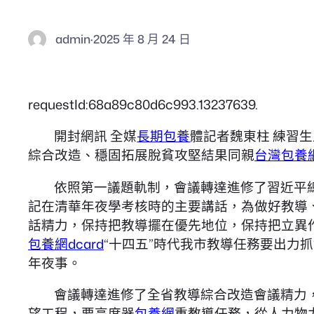
admin
·
2025 年 8 月 24 日
requestId:68a89c80d6c993.13237639.
開封網訊 全媒
長期包養
體記者魏東柱 練習
綜合改造、穩固拓展脫貧攻堅結果同親
台灣包養
依照第一議題軌制，會議轉達進修了習近平
記在清華年夜學考核時的主要講話，為做好教導
話精力，保持把教導擺在優先地位，保持把立異
包養網dcard
“十四五”時代我市教導任務要出力
年夜事。
會議轉達進修了全省教導綜合改造會議精力
望工程，要高度器
包養網
重教導任務，從人力物