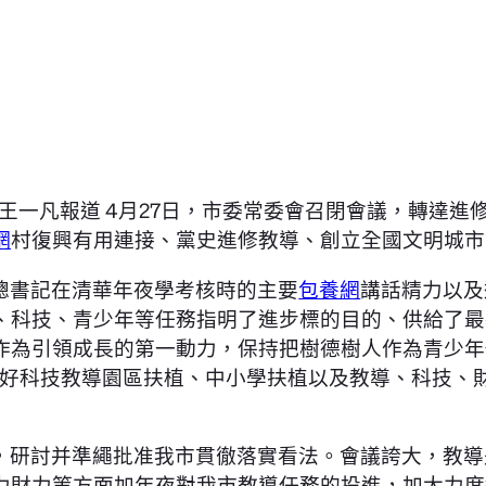
生王一凡報道 4月27日，市委常委會召閉會議，轉達
網
村復興有用連接、黨史進修教導、創立全國文明城市
總書記在清華年夜學考核時的主要
包養網
講話精力以及
、科技、青少年等任務指明了進步標的目的、供給了最
作為引領成長的第一動力，保持把樹德樹人作為青少年
抓好科技教導園區扶植、中小學扶植以及教導、科技、
，研討并準繩批准我市貫徹落實看法。會議誇大，教導
力財力等方面加年夜對我市教導任務的投進，加大力度