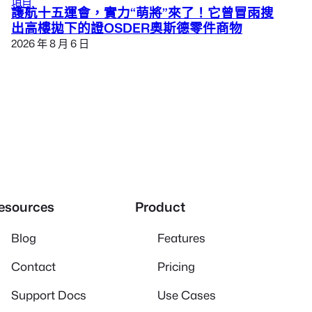
項目
護航十五運會，實力“萌將”來了！它曾冒雨搜
出高樓拋下的證OSDER奧斯德零件商物
2026 年 8 月 6 日
esources
Product
Blog
Features
Contact
Pricing
Support Docs
Use Cases