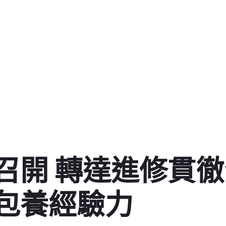
召開 轉達進修貫
包養經驗力