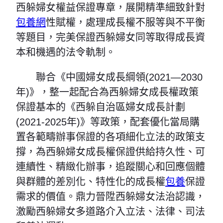
西躲婦女權益保證專章，展開精準細致針對
包養網
性賦權，處理成長權不服等與不平衡
等題目，完美保證西躲婦女同等取得成長資
本和機遇的法令軌制。
聯合《中國婦女成長綱領(2021—2030
年)》，整一起配合為西躲婦女成長權政策
保證基本的《西躲自治區婦女成長計劃
(2021-2025年)》等政策，配套優化當局購
置各範疇辦事保證的各項細化立法的政策支
撐，為西躲婦女成長權保證供給持久性、可
連續性、精緻化辦事，追蹤關心和回應個體
與群體的差別化、特性化的成長權
包養
保證
需求的價值。鼎力晉陞西躲婦女法治認識，
激勵西躲婦女多道路介入立法、法律、司法