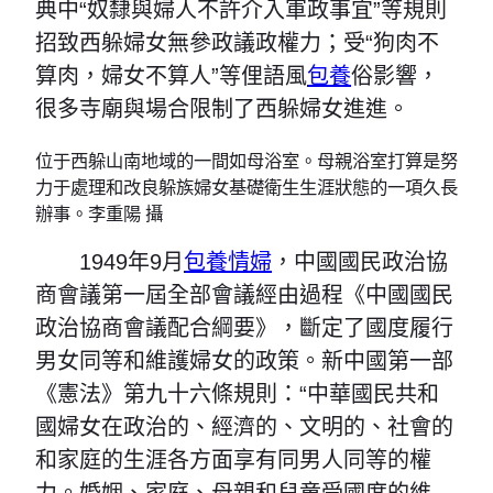
典中“奴隸與婦人不許介入軍政事宜”等規則
招致西躲婦女無參政議政權力；受“狗肉不
算肉，婦女不算人”等俚語風
包養
俗影響，
很多寺廟與場合限制了西躲婦女進進。
位于西躲山南地域的一間如母浴室。母親浴室打算是努
力于處理和改良躲族婦女基礎衛生生涯狀態的一項久長
辦事。李重陽 攝
1949年9月
包養情婦
，中國國民政治協
商會議第一屆全部會議經由過程《中國國民
政治協商會議配合綱要》，斷定了國度履行
男女同等和維護婦女的政策。新中國第一部
《憲法》第九十六條規則：“中華國民共和
國婦女在政治的、經濟的、文明的、社會的
和家庭的生涯各方面享有同男人同等的權
力。婚姻、家庭、母親和兒童受國度的維