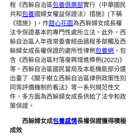
程《西躲自治區
包養俱樂部
實行〈中華國民
共和
包養
國婦女權益保證法〉措施》(下稱
《措施》)，作
甜心花園
為西躲婦女成長權
法令保證基本的專門性處所立法。此外，西
躲自治區人年夜常委會經由過程多部觸及西
躲婦女成長權保證的處所性律例
包養網
，包
含《西躲自治區村落復興增進條例(2022)》
等。西躲自治區國民當局及本能機能部分還
出臺了《關于樹立西躲自治區律例政策性別
同等評價機制的看法》等一系列規范性文
件，多方面為西躲婦女成長供給了法令和政
策保證。
西躲婦女成
包養感情
長權保證獲得積極
成效