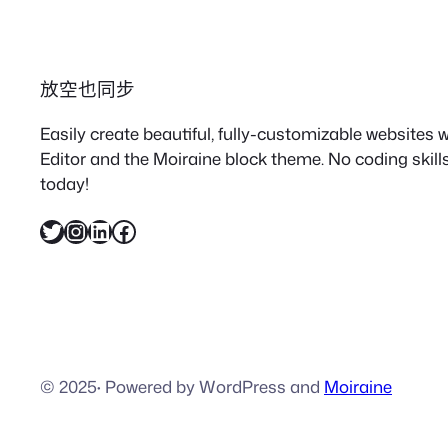
放空也同步
Easily create beautiful, fully-customizable websites
Editor and the Moiraine block theme. No coding skills
today!
X
Instagram
LinkedIn
Facebook
© 2025
·
Powered by WordPress and
Moiraine