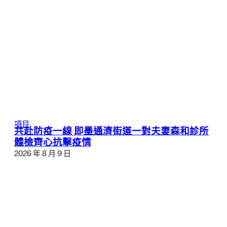
項目
共赴防疫一線 即墨通濟街道一對夫妻森和診所
體檢齊心抗擊疫情
2026 年 8 月 9 日