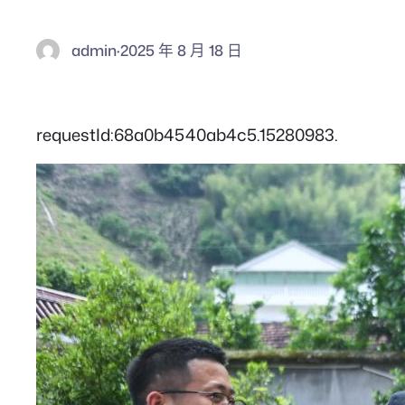
admin
·
2025 年 8 月 18 日
requestId:68a0b4540ab4c5.15280983.