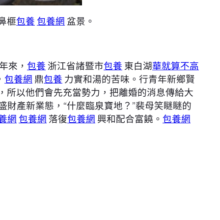
鼻榧
包養
包養網
盆景。
年來，
包養
浙江省諸暨市
包養
東白湖
華就算不高
，
包養網
鼎
包養
力實和湯的苦味。行青年新鄉賢
，所以他們會先充當勢力，把離婚的消息傳給大
盛財產新業態，“什麼臨泉寶地？”裴母笑瞇瞇的
養網
包養網
落復
包養網
興和配合富饒。
包養網