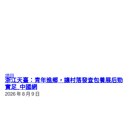
項目
浙江天臺：青年進鄉，讓村落發查包養展后勁
實足_中國網
2026 年 8 月 9 日