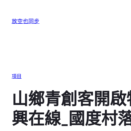
跳至主要內容
放空也同步
項目
山鄉青創客開啟
興在線_國度村