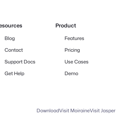
esources
Product
Blog
Features
Contact
Pricing
Support Docs
Use Cases
Get Help
Demo
Download
Visit Moiraine
Visit Jasper