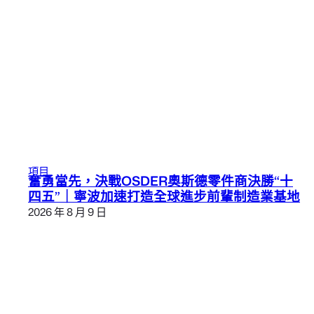
項目
奮勇當先，決戰OSDER奧斯德零件商決勝“十
四五”｜寧波加速打造全球進步前輩制造業基地
2026 年 8 月 9 日