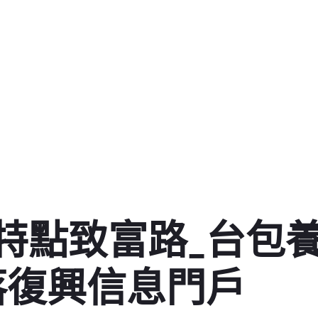
特點致富路_台包
落復興信息門戶