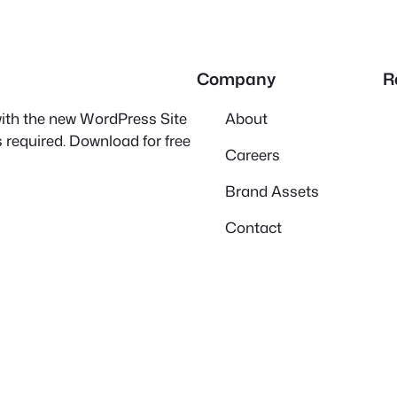
Company
R
 with the new WordPress Site
About
 required. Download for free
Careers
Brand Assets
Contact