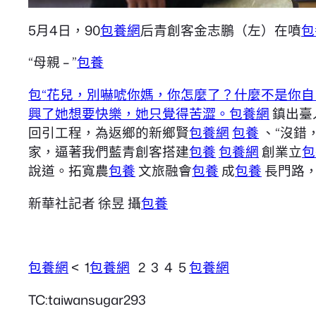
5月4日，90
包養網
后青創客金志鵬（左）在噴
包
“母親 – ”
包養
包“花兒，別嚇唬你媽，你怎麼了？什麼不是你自
興了她想要快樂，她只覺得苦澀。包養網
鎮出臺
回引工程，為返鄉的新鄉賢
包養網
包養
、“沒錯
家，逼著我們藍青創客搭建
包養
包養網
創業立
包
說道。拓寬農
包養
文旅融會
包養
成
包養
長門路
新華社記者 徐昱 攝
包養
包養網
< 1
包養網
2 3 4 5
包養網
TC:taiwansugar293