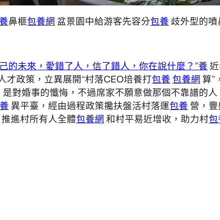
養
鼻榧
包養網
盆景園中給游客先容分
包養
歧外型的噴
己的未來，愛錯了人，信了錯人，你在說什麼？”養
近
人才政策，立異展開“村落CEO培養打
包養
包養網
算”
，是對婚事的懺悔，不過席家不願意做那個不靠譜的人
養
異平臺，經由過程政策攙扶盤活村落運
包養
營，豐
，推進村所有人全體
包養網
和村平易近增收，助力村
包