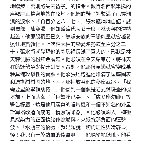
地踏步，否則將失去襪子」的指令。數百名西裝筆挺的
摩羯座正整齊地站在原地，他們的鞋子裡裝滿了已經潮
濕的淚水。「負百分之八十七？」張水瓶喃喃自語，感
到胃部一陣翻騰，他知道這代表著什麼。林天秤的運勢
越差，他那股積壓已久、無處安放的單戀能量就會越發
瘋狂地實體化。上次林天秤的戀愛運勢跌至百分之二
十，張水瓶就發現他的廚房裡長滿了巨大的、形狀是林
天秤側臉的粉紅色蘑菇。他必須在今天結束前，將林天
秤的運勢至少提升到零。否則，他那份單戀就會變成某
種具備攻擊性的實體。他緊張地跑進他堆滿了星座圖表
和過期甜甜圈的地下室，那裡放著他的秘密武器。「我
需要星象學輔助儀！」他衝到一個像是老式彈珠臺的機
器前，上面貼滿了「巨蟹座已哭」、「處女座勿碰」等
警告標籤。這是他用廢棄的唱片機和一個不知名的外星
計算器改造而成的「情感調節器」。他必須輸入一種極
具感染力的正面情緒作為燃料，來抵抗那負面的運勢
波。「水瓶座的優勢，就是超脫一切的理性與冷靜…才
怪！我只有一腔熱血的傻氣啊！」他絕望地低吼。他看