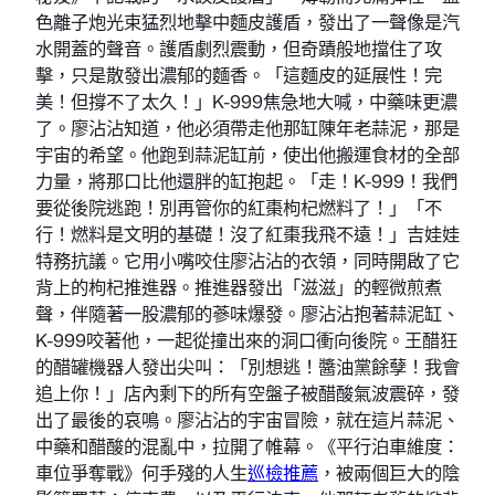
色離子炮光束猛烈地擊中麵皮護盾，發出了一聲像是汽
水開蓋的聲音。護盾劇烈震動，但奇蹟般地擋住了攻
擊，只是散發出濃郁的麵香。「這麵皮的延展性！完
美！但撐不了太久！」K-999焦急地大喊，中藥味更濃
了。廖沾沾知道，他必須帶走他那缸陳年老蒜泥，那是
宇宙的希望。他跑到蒜泥缸前，使出他搬運食材的全部
力量，將那口比他還胖的缸抱起。「走！K-999！我們
要從後院逃跑！別再管你的紅棗枸杞燃料了！」「不
行！燃料是文明的基礎！沒了紅棗我飛不遠！」吉娃娃
特務抗議。它用小嘴咬住廖沾沾的衣領，同時開啟了它
背上的枸杞推進器。推進器發出「滋滋」的輕微煎煮
聲，伴隨著一股濃郁的蔘味爆發。廖沾沾抱著蒜泥缸、
K-999咬著他，一起從撞出來的洞口衝向後院。王醋狂
的醋罐機器人發出尖叫：「別想逃！醬油黨餘孽！我會
追上你！」店內剩下的所有空盤子被醋酸氣波震碎，發
出了最後的哀鳴。廖沾沾的宇宙冒險，就在這片蒜泥、
中藥和醋酸的混亂中，拉開了帷幕。《平行泊車維度：
車位爭奪戰》何手殘的人生
巡檢推薦
，被兩個巨大的陰