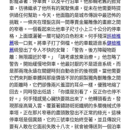
影籠罩著：停車費，以及平行泊車。他那輛老舊的掀背
車，彷彿繼承了他所有的駕駛焦慮，從未在他需要時提
供過任何幫助。今天，他面臨的是城市傳說中最恐怖的
挑戰，一條夾在理髮店與一間專賣金屬雕像的畫廊之間
的窄巷。一個看起來比他車子尺寸小上三十公分的停車
格，上面還灑著一層可疑的白色粉末。何手殘深
巡檢推
薦
吸一口氣。將車子打了倒檔。他的車載語音系
健檢推
薦
統發出了令人不快的女聲：「警告，後方障礙物距
離：無限趨近於零。」「請考慮放棄治療。」他忽略了
警告，開始緩慢地倒車。他最討厭的不是語音系統，而
是那兩塊永遠在關鍵時刻自動收折的後視鏡。當他需要
它們來判斷車體與那座價值不菲的銅製獨角獸雕像之間
的距離時，它們卻像兩片羞澀的耳朵一樣，優雅地縮了
回去。同時發出低語：「你還是別看了，反正你也停不
好。」何手殘感覺心臟快要跳出來了。他轉頭看去，發
現那座高聳入雲、覆蓋著鏽跡斑斑鐵網的多層機械式停
車塔，正在那片窄巷的盡頭散發出不正常的綠光。這棟
停車塔是個異類，它的三號車位始終空著，並且傳說只
要有人敢在它面前失敗十八次，就會被傳送到一個泊車