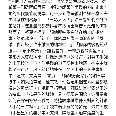
**。跑車的駕駛座上走出一個全身黑色皮衣的女人，她
戴著一副透明護目鏡，冷酷地朝著何手殘的方向走來。
她的步伐優雅而精準，每一步都像是被測量過一樣，完
美地落在網格線上。「車影大人！」泊車警察們立刻立
正站好，連測量尺都顫抖著不敢發出聲音。她走到何手
殘面前，輕蔑地掃了一眼他那輛垂直貼在牆上的掀背
車，語氣冰冷。「新手，你的車技像一團混亂的毛線
球。你污染了泊車維度的純粹性。」「但你的後視鏡貼
紙——『永不放棄』，讓我看到了一絲愚蠢的勇氣。」
車影大人突然掏出一個像是遙控器的裝置，對著何手殘
的車子按了一下。何手殘的車子從牆上脫落，在空中旋
轉了一百八十度，穩穩地停在了地面上的一個停車格
中。這次，夾角是——零度。「你被分配給我的泊車學
徒了。如果泊車是一種宗教，你就是那個連方向盤都沒
摸過的新信徒。」她指了指旁邊一輛像是巨型嬰兒車的
改造車：「這是你的訓練工具，從現在開始，你得學會
如何在零點零零一秒內，將這輛車精準停入對面的針眼
大小的車位裡。」何手殘看著那輛閃閃發光、還在播放
《小星星》的嬰兒車，感到一陣眩暈。泊車維度的生