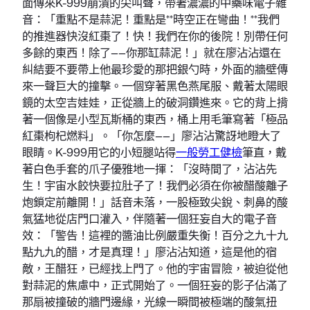
面傳來K-999崩潰的尖叫聲，帶著濃濃的中藥味電子雜
音：「重點不是蒜泥！重點是**時空正在彎曲！**我們
的推進器快沒紅棗了！快！我們在你的後院！別帶任何
多餘的東西！除了——你那缸蒜泥！」就在廖沾沾還在
糾結要不要帶上他最珍愛的那把銀勺時，外面的牆壁傳
來一聲巨大的撞擊。一個穿著黑色燕尾服、戴著太陽眼
鏡的太空吉娃娃，正從牆上的破洞鑽進來。它的背上揹
著一個像是小型瓦斯桶的東西，桶上用毛筆寫著「極品
紅棗枸杞燃料」。「你怎麼——」廖沾沾驚訝地瞪大了
眼睛。K-999用它的小短腿站得
一般勞工健檢
筆直，戴
著白色手套的爪子優雅地一揮：「沒時間了，沾沾先
生！宇宙水餃快要拉肚子了！我們必須在你被醋酸離子
炮鎖定前離開！」話音未落，一股極致尖銳、刺鼻的酸
氣猛地從店門口灌入，伴隨著一個狂妄自大的電子音
效：「警告！這裡的醬油比例嚴重失衡！百分之九十九
點九九的醋，才是真理！」廖沾沾知道，這是他的宿
敵，王醋狂，已經找上門了。他的宇宙冒險，被迫從他
對蒜泥的焦慮中，正式開始了。一個狂妄的影子佔滿了
那扇被撞破的牆門邊緣，光線一瞬間被極端的酸氣扭