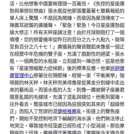
活，比他想象中還要無理頭一百萬倍。《失控的星座運
勢與單戀狂想曲》張水瓶從他那張覆蓋著七層舊報紙的
單人床上驚醒，不是因為鬧鐘，而是因為屋頂傳來了一
陣震耳欲聾的廣播聲。「緊急！緊急！今日星座運勢超
級大修正！所有天秤座請注意！由於月球剛剛打了一個
噴嚏，您的戀愛機率從昨日的百分之九十九點九，陡降
至負百分之八十七！」廣播員的聲音聽起來像是一個正
在經歷中年危機的雙子座，充滿了戲劇性的絕望。張水
瓶，一個典型的水瓶座，立刻感到一陣恐慌，這是他患
有「星座預報壓力症候群」後的標準反應。他單
巡迴健
康管理中心
戀著住在隔壁棟、經營一家「平衡美學」咖
啡館的林天秤。林天秤完美得像是從黃金分割線中走出
來的藝術品。而張水瓶的人生，則像一團被獅子座暴君
隨意亂踢的毛線球，充滿了混亂與錯位。他衝到窗邊，
往外看去。整座城市已經因為這個突如其來的「超級修
正」而陷入了荒謬的混
健檢推薦
亂。街道上的雙魚座
們，開始不受控制地流下鹹鹹的海水淚，他們無法停止
地哭泣，導致城市低窪處已經形成了小型潟湖。那些摩
羯座的上班族，嚴格遵守著廣播中「摩羯座今天適合原