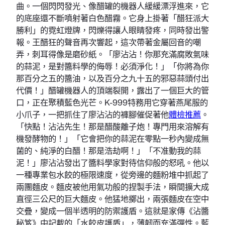
曲。一個閃閃發光、像醋罐的機器人緩緩漂浮進來，它
的底座還不斷噴射著白色醋霧。它身上掛著「醋狂派大
勝利」的霓虹燈牌，閃爍得讓人眼睛發疼，同時發出警
報。王醋狂的聲音再次響起，這次帶著金屬回音的嘲
弄，刺耳得像是磨砂紙。「廖沾沾！你那充滿腐敗氣味
的蒜泥，是對醬料學的侮辱！必須淨化！」「你將為你
那百分之五的醬油，以及百分之九十五的邪惡蒜頭付出
代價！」醋罐機器人的頂端裂開，露出了一個巨大的管
口，正在聚積藍色光芒。K-999特務用它穿著燕尾服的
小爪子，一把抓住了廖沾沾的褲腳催促著他
體檢推薦
。
「快點！沾沾先生！那是醋酸離子炮！專門用來溶解有
機發酵物的！」「它會把你的蒜泥在零點一秒內變成無
菌的、純淨的白醋！那是浩劫啊！」「不准動我的蒜
泥！」廖沾沾發出了醬料學家對待信仰般的怒吼。他以
一種專業包水餃的極限速度，從旁邊的麵粉堆中抓起了
兩團麵皮。麵皮被他用氣功般的捏製手法，瞬間擴大成
直徑三公尺的巨大麵皮。他猛地擲出，兩張麵皮在空中
交疊，變成一個半透明的防禦護盾。這就是家傳《沾醬
秘笈》中記載的「水餃皮護盾」，薄韌而充滿彈性。藍