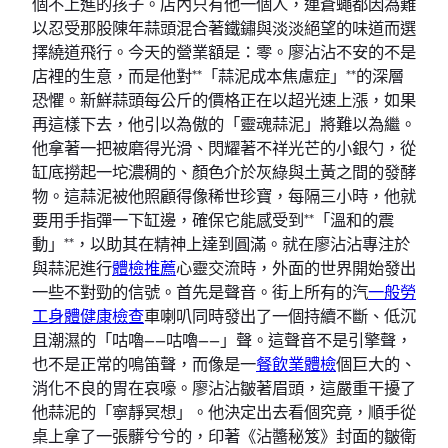
個不上進的孩子。店內只有他一個人，連蒼蠅都因為難
以忍受那股陳年蒜頭混合著鐵鏽與淡淡絕望的味道而選
擇繞道飛行。今天的營業額是：零。廖沾沾不安的不是
店裡的生意，而是他對**「蒜泥成本焦慮症」**的深層
恐懼。新鮮蒜頭每公斤的價格正在以超光速上漲，如果
再這樣下去，他引以為傲的「靈魂蒜泥」將難以為繼。
他拿著一把被磨得光滑、閃耀著不祥光芒的小銀勺，從
缸底撈起一坨濃稠的、顏色介於灰綠與土黃之間的發酵
物。這蒜泥被他照顧得像稀世珍寶，每隔三小時，他就
要用手指彈一下缸邊，確保它能感受到**「溫和的震
動」**，以助其在精神上達到圓滿。就在廖沾沾專注於
與蒜泥進行
體檢推薦
心靈交流時，外面的世界開始發出
一些不對勁的信號。首先是聲音。街上所有的汽
一般勞
工身體健康檢查
車喇叭同時發出了一個持續不斷、低沉
且潮濕的「咕嚕——咕嚕——」聲。這聲音不是引擎聲，
也不是正常的鳴笛聲，而像是一
餐飲業體檢
個巨大的、
消化不良的胃在哀嚎。廖沾沾皺著眉頭，這嚴重干擾了
他蒜泥的「寧靜冥想」。他決定出去看個究竟，順手從
桌上拿了一張髒兮兮的，印著《沾醬秘笈》封面的皺衛