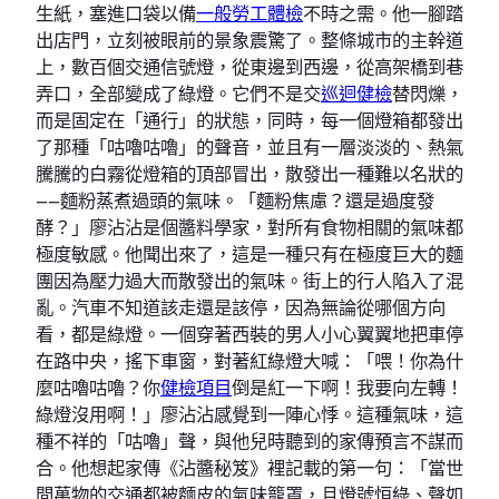
生紙，塞進口袋以備
一般勞工體檢
不時之需。他一腳踏
出店門，立刻被眼前的景象震驚了。整條城市的主幹道
上，數百個交通信號燈，從東邊到西邊，從高架橋到巷
弄口，全部變成了綠燈。它們不是交
巡迴健檢
替閃爍，
而是固定在「通行」的狀態，同時，每一個燈箱都發出
了那種「咕嚕咕嚕」的聲音，並且有一層淡淡的、熱氣
騰騰的白霧從燈箱的頂部冒出，散發出一種難以名狀的
——麵粉蒸煮過頭的氣味。「麵粉焦慮？還是過度發
酵？」廖沾沾是個醬料學家，對所有食物相關的氣味都
極度敏感。他聞出來了，這是一種只有在極度巨大的麵
團因為壓力過大而散發出的氣味。街上的行人陷入了混
亂。汽車不知道該走還是該停，因為無論從哪個方向
看，都是綠燈。一個穿著西裝的男人小心翼翼地把車停
在路中央，搖下車窗，對著紅綠燈大喊：「喂！你為什
麼咕嚕咕嚕？你
健檢項目
倒是紅一下啊！我要向左轉！
綠燈沒用啊！」廖沾沾感覺到一陣心悸。這種氣味，這
種不祥的「咕嚕」聲，與他兒時聽到的家傳預言不謀而
合。他想起家傳《沾醬秘笈》裡記載的第一句：「當世
間萬物的交通都被麵皮的氣味籠罩，且燈號恒綠、聲如