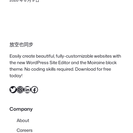
放空也同步
Easily create beautiful, fully-customizable websites with
the new WordPress Site Editor and the Moiraine block
theme. No coding skills required. Download for free
today!
X
Instagram
LinkedIn
Facebook
Company
About
Careers