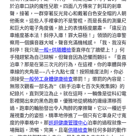
於泊車口訣的魔性兒歌。四面八方傳來了刺耳的剎車
聲，接著，一群穿著反光背心和戴著白色安全帽的人朝
他衝來。這些人手裡拿的不是警棍，而是長長的測量尺
和巨大的電子角度儀，臉上的表情極度嚴肅。「違反泊
車維度基本法！斜停入庫！罪大惡極！」領頭的泊車警
察用一個擴音器大喊，聲音充滿機械感。「我、我沒有
斜停！我只是
一般+供膳體檢
垂直停在了牆壁上！」何
手殘趕緊為自己辯解，但聲音因為恐懼而顫抖。「垂直
泊車？那是在第三次元的行為，在這裡，你的車體與停
車線的夾角是——八十九點七度！按照維度法則，你必
須接受
一般勞工身體健康檢查
懲罰！」懲罰的內容是：
無限次觀看一部名為**《新手泊車七百次失敗集錦》的
紀錄片，直到哭泣為止。就在這時，一輛像是從科幻電
影裡開出來的黑色跑車，優雅地從網格的邊緣漂移而
過。跑車的輪胎發出令人陶醉的摩擦聲，它以一種近乎
蔑視重力的姿態，精準地停進了一個只有它車身尺寸寬
度的停車格中。那
巡迴健康管理中心
泊車的過程就像一
場舞蹈，流暢、完美，且毫
供膳檢查
無任何多餘的動作