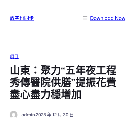
跳至主要內容
放空也同步
Download Now
項目
山東：聚力“五年夜工程
秀傳醫院供膳”提振花費
盡心盡力穩增加
admin
·
2025 年 12 月 30 日