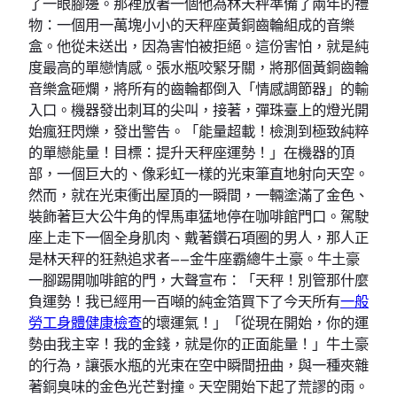
了一眼腳邊。那裡放著一個他為林天秤準備了兩年的禮
物：一個用一萬塊小小的天秤座黃銅齒輪組成的音樂
盒。他從未送出，因為害怕被拒絕。這份害怕，就是純
度最高的單戀情感。張水瓶咬緊牙關，將那個黃銅齒輪
音樂盒砸爛，將所有的齒輪都倒入「情感調節器」的輸
入口。機器發出刺耳的尖叫，接著，彈珠臺上的燈光開
始瘋狂閃爍，發出警告。「能量超載！檢測到極致純粹
的單戀能量！目標：提升天秤座運勢！」在機器的頂
部，一個巨大的、像彩虹一樣的光束筆直地射向天空。
然而，就在光束衝出屋頂的一瞬間，一輛塗滿了金色、
裝飾著巨大公牛角的悍馬車猛地停在咖啡館門口。駕駛
座上走下一個全身肌肉、戴著鑽石項圈的男人，那人正
是林天秤的狂熱追求者——金牛座霸總牛土豪。牛土豪
一腳踢開咖啡館的門，大聲宣布：「天秤！別管那什麼
負運勢！我已經用一百噸的純金箔買下了今天所有
一般
勞工身體健康檢查
的壞運氣！」「從現在開始，你的運
勢由我主宰！我的金錢，就是你的正面能量！」牛土豪
的行為，讓張水瓶的光束在空中瞬間扭曲，與一種夾雜
著銅臭味的金色光芒對撞。天空開始下起了荒謬的雨。