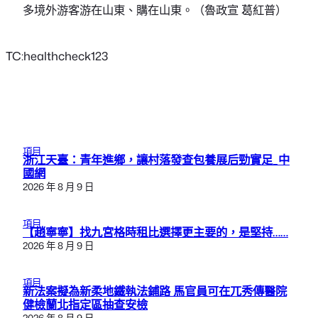
多境外游客游在山東、購在山東。（魯政宣 葛紅普）
TC:healthcheck123
項目
浙江天臺：青年進鄉，讓村落發查包養展后勁實足_中
國網
2026 年 8 月 9 日
項目
【趙寧寧】找九宮格時租比選擇更主要的，是堅持……
2026 年 8 月 9 日
項目
新法案擬為新柔地鐵執法鋪路 馬官員可在兀秀傳醫院
健檢蘭北指定區抽查安檢
2026 年 8 月 9 日