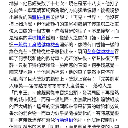
地獄。他已經失敗了十七次。現在是第十八次。他打了
方向盤，車頭朝著銅獨角獸的方向猛地偏轉。後視鏡發
出最後的溫
體檢推薦
柔提醒：「再見，世界。」他沒有
撞上獨角獸，但他那顫抖的車尾卻擦到了停車塔三號車
位入口處的一根古老、佈滿苔蘚的柱子。不是撞擊，而
是輕柔的
巡檢推薦
碰觸，像戀人之間的耳語。接著，一
道
一般勞工身體健康檢查
濃郁的、像薄荷口香糖一樣的
綠色光芒。猛地從柱子爆發出來，瞬間
全身健康檢查
吞
噬了何手殘和他的掀背車。光芒消失後，窄巷恢復了平
靜，只剩下獨角獸雕像一臉困惑的表情。何手殘感覺一
陣天旋地轉，等他回過神來，他的車子竟然垂直停在一
個貼滿了巨大獎狀的牆壁上。獎狀上寫著：「完美倒車
入庫獎——第零點零零零零零九度偏差。」落款人是
「倒車王」。他趕緊從車窗探出頭，發現周圍不再是熟
悉的城市街道，而是一望無際、由無數白線和編號組成
的巨大網格。這裡的空氣聞起來像是新買的輪胎和劣質
香水的混合物，而重力似乎是隨機變化的，有時感覺很
重，有時像漂浮在游泳
行動健檢
池裡。他試圖按喇叭，
但喇叭發出的不是「叭叭」，而是他童年時學會的、關