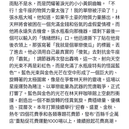
雨點不是水，而是閃耀著淚光的小小黃銅齒輪。「不
行！金牛座的物質力量太強了！我的單戀被汙染了！」
張水瓶大喊。他知道，如果牛土豪的物質力量勝出，林
天秤將會被困在一個充滿金錢和俗氣的虛假愛情裡，而
他將永遠失去機會。張水瓶看向那機器，還剩下最後一
個可以輸入的「情緒燃料」口。他迅速撕下了貼在他背
後衣領上，那張寫著「我就是個單戀傻瓜」的標籤，丟
了進去。他必須用自己最真實的「傻氣」去對抗金牛座
的「霸氣」！調節器再次發出轟鳴，這一次，射向天空
的光束不再是彩虹色，而是充滿了水瓶座特有的怪誕藍
色**。藍色光束與金色光芒在空中形成了一個巨大的、
旋轉著的太極圖案，像是在爭奪林天秤的靈魂。這場以
星座運勢為賭注、以單戀能量為武器的荒唐戰爭，正式
打響了。藍色與金色的光芒在林天秤咖啡館上空劇烈衝
撞，創造出一個不斷旋轉的怪異氣旋。費穩總量、優構
造、提層次。本年打算接續舉行“迎春、盛夏、金秋、
熱冬”四個花費季和各類專題花費節，發布“百縣千企萬
店”重點促花費運動1000場以上，連續掀起花費高潮。