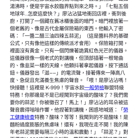
湯沸時，便是宇宙水餃臨界點到來之時。」「七點五個
地球年…怎麼這麼快？」廖沾沾猛地衝回店裡，衝到後
廚，打開了一個藏在舊冰櫃後面的暗門。暗門裡放著一
個老舊的、像是古代金屬保險箱的東西。他輸入了密
碼：「一醬二醋三油四辣五蒜泥」（這是醬料界的基礎
公式，只有像他這樣的傳統派才會用）。保險箱打開，
裡面沒有黃金，只有一個閃爍著詭異紅色光芒的儀器。
這儀器很像一個老式的對講機，但頂部插著一根彎曲
的、像韭菜一樣的天線。他顫抖著拿起儀器，按下通話
鈕。儀器發出「滋——」的電流聲，接著傳來一陣高八
度、急促且充滿養生焦慮的聲音。「喂！是廖沾沾嗎！
快接聽！這裡是 K-999！宇宙水餃
一般勞檢
聯盟特級
特務！你那邊是不是已經聞到宇宙級的酸味了？我們需
要你的蒜泥！你被徵召了！馬上！」廖沾沾的耳朵被這
聲音震得嗡嗡作響，他捏著對講機，困惑地喊道：「
勞
工健康檢查
特務？酸味？等等！我聞到的不是酸味！是
麵粉過度膨脹的焦慮味！還有，我現在走不開！我的陳
年老蒜泥需要每隔三小時的溫和震動！」「蒜泥？」對