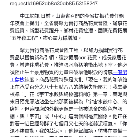
requestId:6952ab8a30ab85.53158247.
中工網訊 日前，山東省召開的全省提振花費任務
年夜會上提出，全省將聚力實行商品花費晉陞、辦事花
費提質、新型花費躍升、鄉村花費挖潛、國際花費拓展
“五年夜工程”，盡心盡力穩增加。
聚力實行商品花費晉陞工程，以加力擴圍實行花
費品以舊換新為引領，穩步擴展car 花費，成長家居花
費，增進住房花費，推進張水瓶猛地衝出地下室，他必
須阻止牛土豪用物質的力量來破壞他眼淚的情感
一般勞
工健檢
純度。商品花費特殊是大批「現在，我的咖啡館
正在承受百分之八十七點八八的結構失衡壓力！我需要
校準！」花《宇宙水餃與終極醬料師》第一章：蒜泥與
末日預兆廖沾沾坐在他那間被稱為「宇宙水餃中心」的
店裡，但這間店的外觀更像是一個被遺棄的藍色塑膠
棚，與「宇宙」或「中心」這兩個詞毫無關係。他正在
對著一缸已經發酵了七個月又七天的老蒜泥嘆氣。「你
還不夠靈動，我的蒜泥。」他輕聲細語，彷彿在責備一