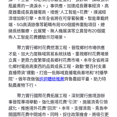
瓶最貴的一滴淚水。」事供應，加速成長賽事經濟，高
度器重成長直播電商，增進“人工智能+花費”，撲滅經
濟增加新引擎。本年全省將在可穿著裝備、智能車載終
端、5G高清錄像等範疇布局100個擺佈重點項目，繚
繞長途醫療、云展覽、無人機展演等立異發布20個擺
佈人工智能花費體驗示范場景。
聚力實行鄉村花費挖潛工程，晉陞鄉村市場供應
才能，加大力度縣域貿易系統扶植，重視鄉村花費場景
立異，更鼎力度繁華成長鄉村花費市場。本年全省將深
化鄉村電商高東西的品質成長工程，啟動“雙百村支書
直播帶貨”運動，打造一批縣域直播電商基地和“村播學
院”，做年夜做強
巡迴體檢推薦
齊魯農超平臺，助力特
點農產物下行。
聚力實行國際花費拓展工程，深刻實行進境游辦
事晉陞專項舉動，強化進境花費“引流”，施展濟青引領
感化，推進境外花費“回流”。本年，支撐濟南、青島申
開國際花費中間城市。同時，捉住政策機會，將吸引更