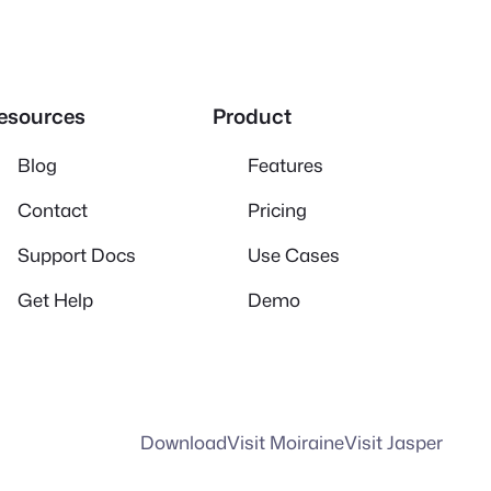
esources
Product
Blog
Features
Contact
Pricing
Support Docs
Use Cases
Get Help
Demo
Download
Visit Moiraine
Visit Jasper