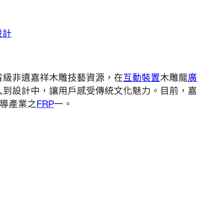
設計
省級非遺嘉祥木雕技藝資源，在
互動裝置
木雕龍
廣
入到設計中，讓用戶感受傳統文化魅力。目前，嘉
導產業之
FRP
一。