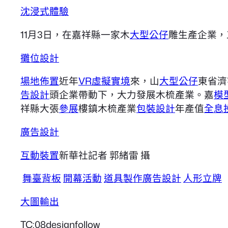
沈浸式體驗
11月3日，在嘉祥縣一家木
大型公仔
雕生產企業，
攤位設計
場地佈置
近年
VR虛擬實境
來，山
大型公仔
東省濟
告設計
頭企業帶動下，大力發展木梳產業。嘉
模
祥縣大張
參展
樓鎮木梳產業
包裝設計
年產值
全息
廣告設計
互動裝置
新華社記者 郭緒雷 攝
舞臺背板
開幕活動
道具製作
廣告設計
人形立牌
大圖輸出
TC:08designfollow