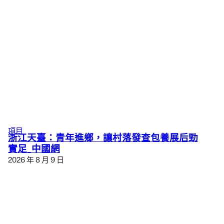
項目
浙江天臺：青年進鄉，讓村落發查包養展后勁
實足_中國網
2026 年 8 月 9 日