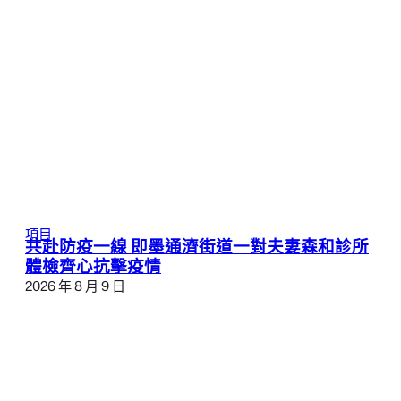
項目
共赴防疫一線 即墨通濟街道一對夫妻森和診所
體檢齊心抗擊疫情
2026 年 8 月 9 日