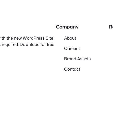
Company
R
 with the new WordPress Site
About
 required. Download for free
Careers
Brand Assets
Contact