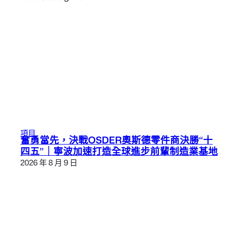
項目
奮勇當先，決戰OSDER奧斯德零件商決勝“十
四五”｜寧波加速打造全球進步前輩制造業基地
2026 年 8 月 9 日