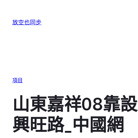
跳至主要內容
放空也同步
項目
山東嘉祥08靠
興旺路_中國網