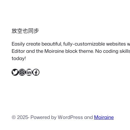
放空也同步
Easily create beautiful, fully-customizable websites
Editor and the Moiraine block theme. No coding skills
today!
X
Instagram
LinkedIn
Facebook
© 2025
·
Powered by WordPress and
Moiraine