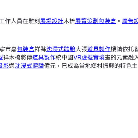
工作人員在雕刻
展場設計
木梳
展覽策劃
包裝盒
。
廣告
寧市嘉
包裝盒
祥縣
沈浸式體驗
大張
道具製作
樓鎮依托
型
祥木梳將傳
道具製作
統中國
VR虛擬實境
畫的元素融
投影
過
沈浸式體驗
億元，已成為當地鄉村振興的特色主