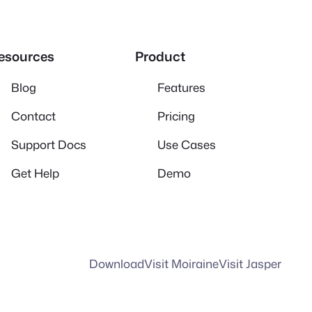
esources
Product
Blog
Features
Contact
Pricing
Support Docs
Use Cases
Get Help
Demo
Download
Visit Moiraine
Visit Jasper