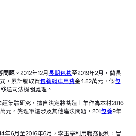
等問題。
2012年12月
長期包養
至2019年2月，藺長
式，累計騙取資
包養網車馬費
金4.82萬元，個
包
被移送司法機關處理。
未經集體研究，擅自決定將養殖山羊作為本村2016
萬元。龔理軍還涉及其他違法問題，201
包養
9年
014年6月至2016年6月，李玉亭利用職務便利，冒