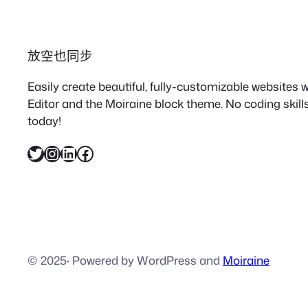
放空也同步
Easily create beautiful, fully-customizable websites
Editor and the Moiraine block theme. No coding skills
today!
X
Instagram
LinkedIn
Facebook
© 2025
·
Powered by WordPress and
Moiraine