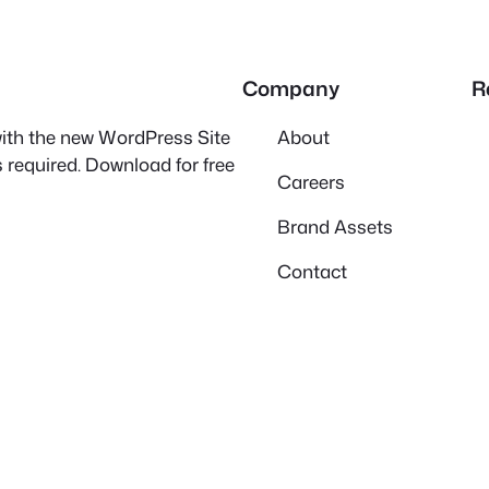
Company
R
 with the new WordPress Site
About
 required. Download for free
Careers
Brand Assets
Contact