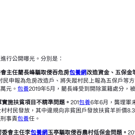
題進行公開曝光。分別是：
委會主任藺長峰騙取侵吞危房
包養網
改造資金、五保金
村民申報為危房改造戶、將失蹤村民上報為五保戶等方
2萬元。
包養
2019年5月，藺長峰受到開除黨籍處分，
軍實施扶貧項目不精準問題。
201
包養
6年6月，龔理軍
村村民發放，其中違規向非貧困戶發放扶貧羊折價8.3
究刑事責
包養
任。
村委會主任李
包養網
玉亭騙取侵吞農村低保金問題。
2