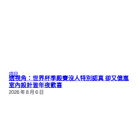
項目
透視角：世界杯季殿賽沒人特別認真 卻又億嵐
室內設計皆年夜歡喜
2026 年 8 月 6 日