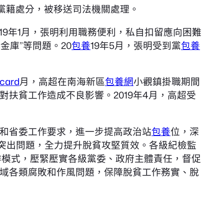
開除黨籍處分，被移送司法機關處理。
19年1月，張明利用職務便利，私自扣留應向困難
金庫”等問題。20
包養
19年5月，張明受到黨
包養
ard
月，高超在南海新區
包養網
小觀鎮掛職期間
扶貧工作造成不良影響。2019年4月，高超受
和省委工作要求，進一步提高政治站
包養
位，深
治突出問題，全力提升脫貧攻堅質效。各級紀檢監
作模式，壓緊壓實各級黨委、政府主體責任，督促
域各類腐敗和作風問題，保障脫貧工作務實、脫