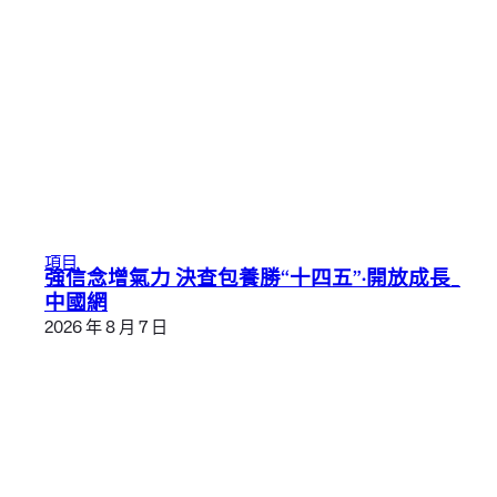
項目
強信念增氣力 決查包養勝“十四五”·開放成長_
中國網
2026 年 8 月 7 日