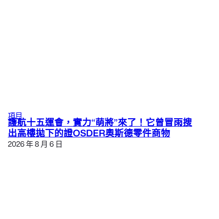
項目
護航十五運會，實力“萌將”來了！它曾冒雨搜
出高樓拋下的證OSDER奧斯德零件商物
2026 年 8 月 6 日