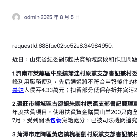
admin
·
2025 年 8 月 5 日
requestId:688fae02bc52e8.34984950.
近日，山東省紀委對5起扶貧領域腐敗和作風問
1.濟南市萊蕪區牛泉鎮蒲洼村原黨支部書記兼村
峰利用職務便利，先后通過將不符合申報條件的
養妹
人侵吞4.33萬元；扣留部分低保存折并貪污
2.棗莊市嶧城區古邵鎮朱園村原黨支部書記龔理
年度扶貧項目，使用扶貧資金購買山羊200只向全
7月，受到開除
包養
黨籍處分，已被司法機關追
3.菏澤市定陶區黃店鎮槐樹劉村原黨支部書記兼