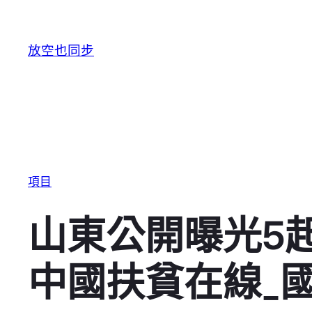
跳至主要內容
放空也同步
項目
山東公開曝光5
中國扶貧在線_