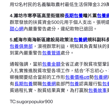
用12名村民的名義騙取農村最低生活保障金3.29
4.濰坊市寒亭區高里街道柳
長期包養
疃片黨
包養
群眾發放的扶貧資金500元用于個人支出。張明
甜心網
內嚴重警告處分，違紀款物已退回。
5.威海市南海新區建設局政策法
包養網
規科副科
包養俱樂部
，漠視群眾利益，明知其負責幫扶的貧
到黨內嚴重警告
包養管道
處分。
通報強調，當前
包養金額
全省正處于脫貧攻堅鞏
入扎實推進脫貧攻堅各項工作，結合“不忘初心
察機關要結合當前的工作形
包養價格ptt
勢
包養網
有
長期包養
關職
包養網
能部門
包養
認真履行監
包
貧過程扎實、脫貧結果真實，為打贏脫
包養故事
TC:sugarpopular900