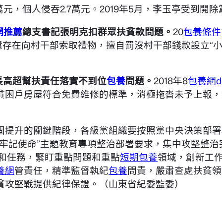
萬元，個人侵吞2.7萬元。2019年5月，李玉亭受到
網推薦
總支書記張明克扣群眾扶貧款問題。
20
包養條件
還存在向村干部索取禮物，擅自罰沒村干部錢款設立“小
長高超幫扶責任落實不到位
包養
問題。
2018年8
包養網dc
困戶房屋符合免費維修的標準，消極拖沓未予上報，對
固提升的關鍵階段，各級黨組織要按照黨中央決策部署
、牢記使命”主題教育專項整治部署要求，集中攻堅整
和任務，緊盯重點問題和重點
短期包養
領域，創新工
養網
管責任，精準監督執紀
包養
問責，嚴肅查處扶貧領
貧攻堅戰提供紀律保證。（山東省紀委監委）