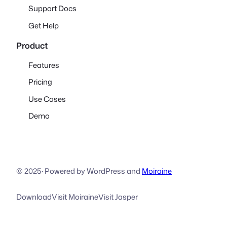
Support Docs
Get Help
Product
Features
Pricing
Use Cases
Demo
© 2025
·
Powered by WordPress and
Moiraine
Download
Visit Moiraine
Visit Jasper