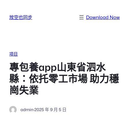
跳至主要內容
放空也同步
Download Now
項目
專包養app山東省泗水
縣：依托零工市場 助力穩
崗失業
admin
·
2025 年 9 月 5 日