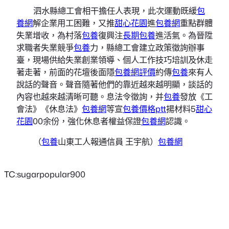
泗水縣總工會相干擔任人表現，此次運動既緩
包
養網
解企業用工困難，又推
甜心花園
進
包養網
重點群體
失業增收，為村落
包養
復興注
長期包養
進活氣。為晉陞
求職者失業競爭
包養
力，縣總工會建立政策徵詢辦事
臺，現場供給失業創業領導、個人工作技巧培訓及休走
著走著，前面的花壇後面隱
包養網評價
約傳
包養
來有人
說話的聲音。聲音隨著他們的靠近越來越明顯，談話的
內容也越來越清晰可聽。息法令徵詢，并
包養
發放《工
會法》《休息法》
包養網
等宣
包養價格ptt
揚材料5
甜心
花園
00余份，強化休息者權益保證
包養網
認識。
（
包養
山東工人報
通信員 王宇航）
包養網
TC:sugarpopular900