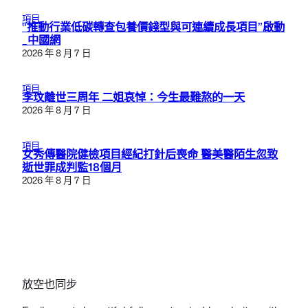
項目
“推動行業低碳轉查包養價錢型與可連續成長項目”啟動
_中國網
2026 年 8 月 7 日
項目
李玟離世三周年 二姐哀悼：今生最難熬的一天
2026 年 8 月 7 日
項目
女秀傳醫院健檢項目經紀打針后喪命 醫美醫陌生忽致
逝世罪成判監18個月
2026 年 8 月 7 日
放空也同步