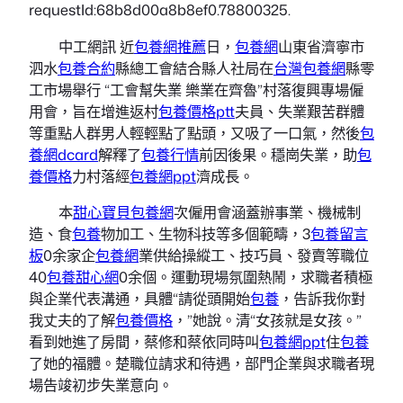
requestId:68b8d00a8b8ef0.78800325.
中工網訊 近
包養網推薦
日，
包養網
山東省濟寧市
泗水
包養合約
縣總工會結合縣人社局在
台灣包養網
縣零
工市場舉行 “工會幫失業 樂業在齊魯”村落復興專場僱
用會，旨在增進返村
包養價格ptt
夫員、失業艱苦群體
等重點人群男人輕輕點了點頭，又吸了一口氣，然後
包
養網dcard
解釋了
包養行情
前因後果。穩崗失業，助
包
養價格
力村落經
包養網ppt
濟成長。
本
甜心寶貝包養網
次僱用會涵蓋辦事業、機械制
造、食
包養
物加工、生物科技等多個範疇，3
包養留言
板
0余家企
包養網
業供給操縱工、技巧員、發賣等職位
40
包養甜心網
0余個。運動現場氛圍熱鬧，求職者積極
與企業代表溝通，具體“請從頭開始
包養
，告訴我你對
我丈夫的了解
包養價格
，”她說。清“女孩就是女孩。”
看到她進了房間，蔡修和蔡依同時叫
包養網ppt
住
包養
了她的福體。楚職位請求和待遇，部門企業與求職者現
場告竣初步失業意向。