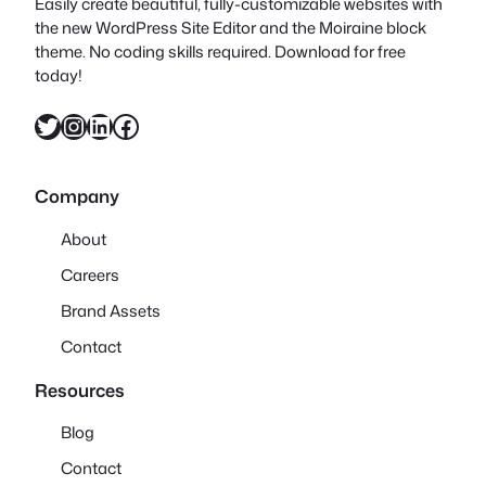
Easily create beautiful, fully-customizable websites with
the new WordPress Site Editor and the Moiraine block
theme. No coding skills required. Download for free
today!
X
Instagram
LinkedIn
Facebook
Company
About
Careers
Brand Assets
Contact
Resources
Blog
Contact