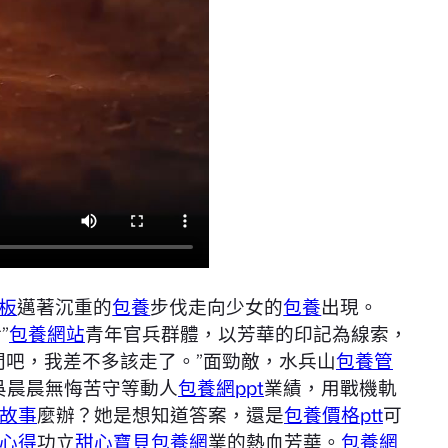
板
邁著沉重的
包養
步伐走向少女的
包養
出現。
”
包養網站
青年官兵群體，以芳華的印記為線索，
間吧，我差不多該走了。”面勁敵，水兵山
包養管
吳晨晨無悔苦守等動人
包養網ppt
業績，用戰機軌
故事
麼辦？她是想知道答案，還是
包養價格ptt
可
心得
功立
甜心寶貝包養網
業的熱血芳華。
包養網