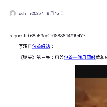
admin
·
2025 年 9 月 15 日
requestId:68c59ce2a18888.14919477.
原題目
包養網站
：
《逐夢》第三集：用芳
包養一個月價錢
華和