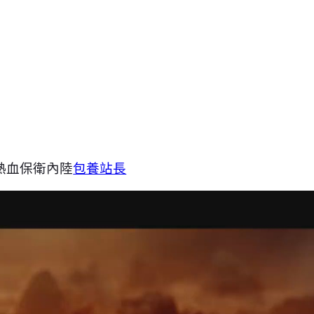
熱血保衛內陸
包養站長