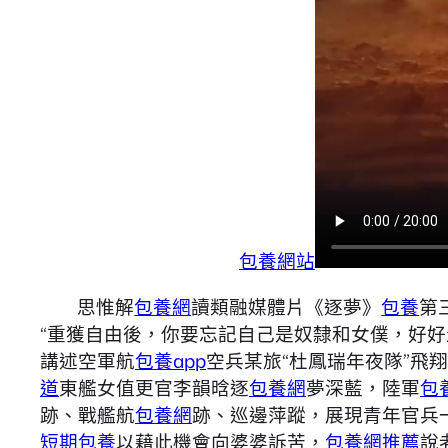
包養網站
思惟解
包養網
讀類融媒體片《逐夢》
包養
第
“重獲自由後，你要忘記自己是奴隸和女僕，好好
講述空軍航
包養app
空兵某旅“杜鳳瑞年夜隊”飛
道
東艦女值更官李韻晗逐
包養網
夢深藍，陸軍
包養
跡、戰艦航
包養網
跡、巡邊萍蹤，展現青年官兵
短期包養
以藉此機會向婆婆訴苦，
包養網推薦
說