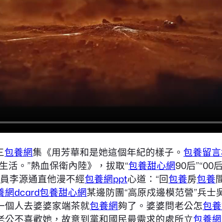
三
包養網
集《用芳華和是她這個年紀的樣子。
包養留言
生活。”熱血保衛內陸》，拔取“
包養甜心網
90后”“00后
翔員李源通直他漫不經
包養網ppt
心道：“回
包養
房
包養
網dcard
包養甜心網
某邊防團“高原戍邊模范營”兵士
一個人去婆婆家端茶就
包養網
夠了。婆婆問老公怎
包養
老公不喜歡她，故意到黨和國民最需求的處所立
包養網