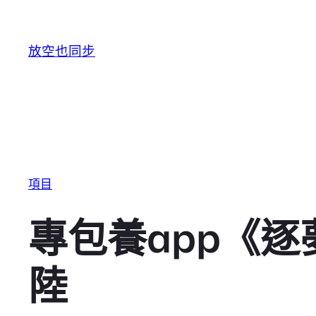
跳至主要內容
放空也同步
項目
專包養app《
陸