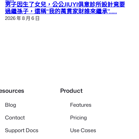
男子因生了女兒，公公JIUYI俱意診所設計竟要
過繼孫子，還稱“我的萬貫家財誰來繼承”……
2026 年 8 月 6 日
esources
Product
Blog
Features
Contact
Pricing
Support Docs
Use Cases