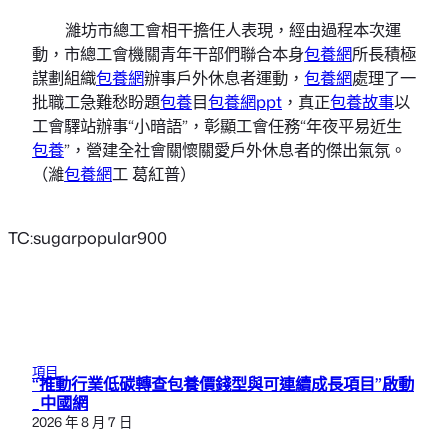
濰坊市總工會相干擔任人表現，經由過程本次運
動，市總工會機關青年干部們聯合本身
包養網
所長積極
謀劃組織
包養網
辦事戶外休息者運動，
包養網
處理了一
批職工急難愁盼題
包養
目
包養網ppt
，真正
包養故事
以
工會驛站辦事“小暗語”，彰顯工會任務“年夜平易近生
包養
”，營建全社會關懷關愛戶外休息者的傑出氣氛。
（濰
包養網
工 葛紅普）
TC:sugarpopular900
項目
“推動行業低碳轉查包養價錢型與可連續成長項目”啟動
_中國網
2026 年 8 月 7 日