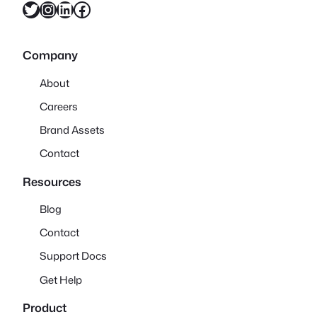
X
Instagram
LinkedIn
Facebook
Company
About
Careers
Brand Assets
Contact
Resources
Blog
Contact
Support Docs
Get Help
Product