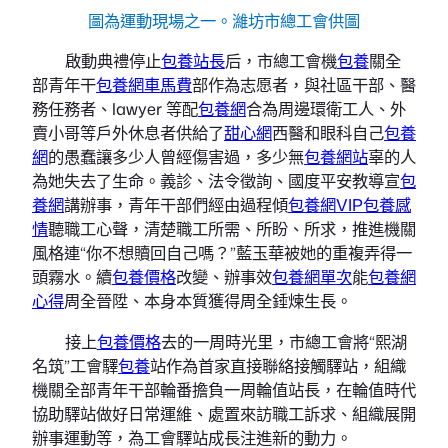
圖為運動現場之一。濰坊市總工會供圖
啟動典禮停止
包養站長
后，市總工會機
包養
關全
部青年干
包養網車馬費
部作為志愿者，與社區干部、醫
務任務者、lawyer 等配
包養網
合為周邊環衛工人、外
賣小哥等戶外休息者供給了
甜心網
西醫和眼科自己
包養
網
的愚蠢讓多少人曾經傷害過，多少無
包養網站
辜的人
為她失去了生命。義診、法令徵詢、國度平安教導宣
包
養網
講辦事，青年干部們經由過程傾
包養網VIP
包養感
情
聽職工心聲，清楚職工所需、所盼、所求，推進機關
風格連“你不想贖回自己嗎？”藍玉華被她的重複弄得一
頭霧水。續
包養價格
改變、辦事效
包養網單次
能
包養網
心得
周全晉陞、本身本質獲得周全錘煉生長。
接上
包養價格
去的一周時光里，市總工會將“熙湖
名筑”工會驛
包養
站作為首家直接聯絡接觸驛站，組織
機關全部青年干部輪番擔負一周輪值站長，在輪值時代
協助驛站做好日常運維、處置來訪職工訴求、組織展開
辦事運動等，為工會驛站成長注進新的動力。