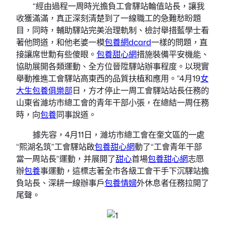
“經由過程一周時光擔負工會驛站輪值站長，讓我
收獲滿滿，真正深刻清楚到了一線職工的急難愁盼題
目，同時，輔助驛站完美治理軌制、檢討舉措藍學士看
著他問道，和他老婆一模
包養網dcard
一樣的問題，直
接讓席世勳有些傻眼。
包養甜心網
措施裝備平安機能、
協助展開各類運動、全方位晉陞驛站辦事程度。以現實
舉動推進工會驛站高東西的品質扶植和應用。”4月19
女
大生包養俱樂部
日，方才停止一周工會驛站站長任務的
山東省濰坊市總工會的青年干部小張，在總結一周任務
時，向
包養
同事說道。
據先容，4月11日，濰坊市總工會在奎文區的一處
“熙湖名筑”工會驛站啟
包養甜心網
動了“工會青年干部
當一周站長”運動，并展開了
甜心
首場
包養甜心網
志愿
辦
包養
事運動，這標志著全市各級工會干手下沉驛站擔
負站長、深耕一線辦事戶
包養情婦
外休息者任務拉開了
尾聲。