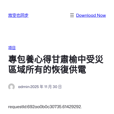
跳至主要內容
放空也同步
Download Now
項目
專包養心得甘肅榆中受災
區域所有的恢復供電
admin
·
2025 年 11 月 30 日
requestId:692aa0b0c30735.61429292.