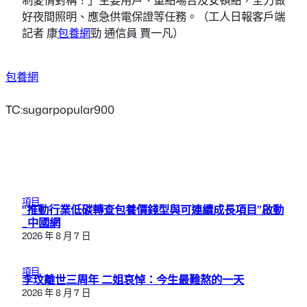
好夜間照明、應急供電保證等任務。（工人日報客戶端
記者 康
包養網
勁 通信員 賈一凡）
包養網
TC:sugarpopular900
項目
“推動行業低碳轉查包養價錢型與可連續成長項目”啟動
_中國網
2026 年 8 月 7 日
項目
李玟離世三周年 二姐哀悼：今生最難熬的一天
2026 年 8 月 7 日