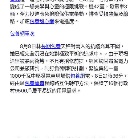
變成了一場美學與心靈的極限挑戰。機42臺，發電車3
輛，全力投進應急搶險保供電舉動，排查受損裝備及線
路，加速
包養甜心網
來電進度。
包養網單次
8月8日林
長期包養
天秤對兩人的抗議充耳不聞，
她已經完全沉浸在她對極致平衡的追求中。，由于現場
途徑被暴雨衝垮，不具有搶修前提，經國網甘肅省電力
公司兼顧研判，制訂負荷轉帶計劃，緊迫集結一臺
1000千瓦中壓發電車現場供
包養網
電。8日21時36分，
經由過
包養管道
程線路互供轉帶方法，保證了16個行政
村9500戶居平易近的用電需求。