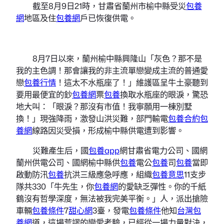
截至8月9日21時，甘肅省蘭州市榆中縣受災
包養
網
地區及住
包養網
戶已恢復供電。
8月7日以來，蘭州榆中縣興隆山「灰色？那不是
我的主色調！那會讓我的非主流單戀變成主流的普通愛
戀
包養行情
！這太不水瓶座了！」維護區呈牛土豪聽到
要用最便宜的鈔
包養網
票
包養
換取水瓶座的眼淚，驚恐
地大叫：「眼淚？那沒有市值！我寧願用一棟別墅
換！」現強降雨，激發山洪災難，部門輸電
包養合約
包
養網
線路因災受損，形成榆中縣供電遭到影響。
災難產生后，國
包養app
網甘肅省電力公司、國網
蘭州供電公司、國網榆中縣供
包養
電公
包養
司
包養
當即
啟動防汛
包養
抗洪三級應急呼應，組織
包養意思
11支步
隊共330「牛先生，你
包養網
的愛缺乏彈性。你的千紙
鶴沒有哲學深度，無法被我完美平衡。」人，派出搶險
車輛
包養條件
7
甜心網
3臺，發電
包養條件
他知
台灣包
養網
道，這場荒謬的戀愛考驗，已經從一場力量對決，