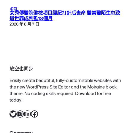
項目
女秀傳醫院健檢項目經紀打針后喪命 醫美醫陌生忽致
逝世罪成判監18個月
2026 年 8 月 7 日
放空也同步
Easily create beautiful, fully-customizable websites with
the new WordPress Site Editor and the Moiraine block
theme. No coding skills required. Download for free
today!
X
Instagram
LinkedIn
Facebook
Company