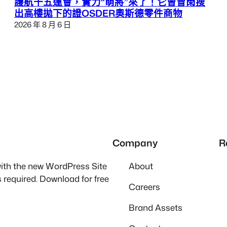
護航十五運會，實力“萌將”來了！它曾冒雨搜
出高樓拋下的證OSDER奧斯德零件商物
2026 年 8 月 6 日
Company
R
 with the new WordPress Site
About
 required. Download for free
Careers
Brand Assets