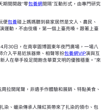
天期間開啟“零
包養網
間隔”互動形式，由專門研究
玩便
包養
碰上媽媽聽到裴家居然是文人、農民、
演運動，不由伎癢，第一個上臺亮嗓。跟著上臺
。4月30日，在南寧園博園東年夜門廣場，一場八
師介入平易近族器樂、相聲等扮
包養網VIP
演與互
新人在舉手投足間飽含華夏文明的優雅穩重。”來
游玩周拉開尾聲，非遺手作體驗和展銷、特點美食、
扎染、蠟染傳承人陳紅英帶來了扎染的領巾、包