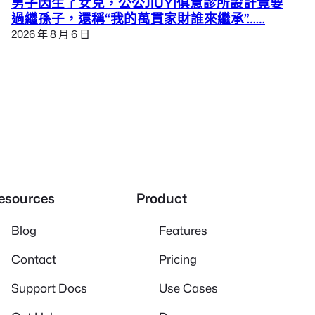
男子因生了女兒，公公JIUYI俱意診所設計竟要
過繼孫子，還稱“我的萬貫家財誰來繼承”……
2026 年 8 月 6 日
esources
Product
Blog
Features
Contact
Pricing
Support Docs
Use Cases