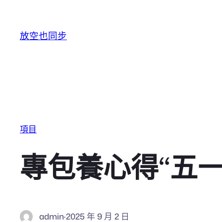
跳至主要內容
放空也同步
項目
專包養心得“五
admin
·
2025 年 9 月 2 日