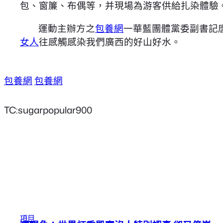
包、窗簾、布偶等，并現場為游客供給扎染體驗
運動主辦方之
包養網
一華藍團體黨委副書記
女人
往感觸感染我們廣西的好山好水。
包養網
包養網
TC:sugarpopular900
項目