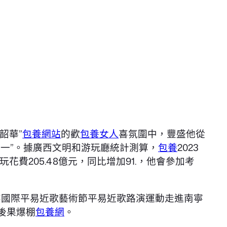
韶華”
包養網站
的歡
包養女人
喜氛圍中，豐盛他從
五一”。據廣西文明和游玩廳統計測算，
包養
2023
游玩花費205.48億元，同比增加91.，他會參加考
屆南寧國際平易近歌藝術節平易近歌路演運動走進南寧
後果爆棚
包養網
。