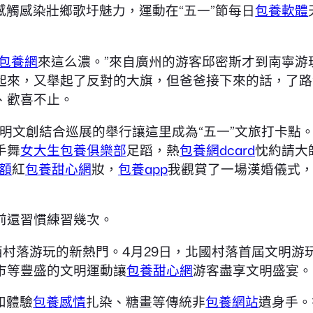
觸感染壯鄉歌圩魅力，運動在“五一”節每日
包養軟體
包養網
來這么濃。”來自廣州的游客邱密斯才到南寧游
起來，又舉起了反對的大旗，但爸爸接下來的話，了路
、歡喜不止。
文明文創結合巡展的舉行讓這里成為“五一”文旅打卡點
手舞
女大生包養俱樂部
足蹈，熱
包養網dcard
忱約請大
額
紅
包養甜心網
妝，
包養app
我觀賞了一場漢婚儀式，
前還習慣練習幾次。
西村落游玩的新熱門。4月29日，北國村落首屆文明
市等豐盛的文明運動讓
包養甜心網
游客盡享文明盛宴。
和體驗
包養感情
扎染、糖畫等傳統非
包養網站
遺身手。