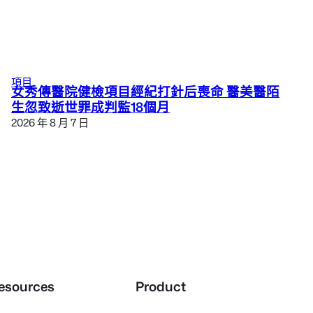
項目
女秀傳醫院健檢項目經紀打針后喪命 醫美醫陌
生忽致逝世罪成判監18個月
2026 年 8 月 7 日
esources
Product