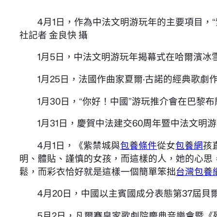
4月1日，作為中法文明游玩年的主要項目，“
社記者 金良快 攝
1月5日，中法文明游玩年揭幕式在哈爾濱冰
1月25日，法國作曲家夏爾·古諾的經典歌
1月30日，“你好！中國”游玩推介會在巴黎
1月31日，慶賀中法建交60周年暨中法文
4月1日，《紫禁城與
包養條件
從女
包養網
孩
明、體貼、謹慎的女孩，而這樣的人，她的心思
鬆，而彩衣恰好就是這樣一個簡單笨拙
台灣包養
4月20日，中國以主賓國成分表態第37屆貝
5月2日，凡爾賽皇家歌劇院慶典音樂會暨