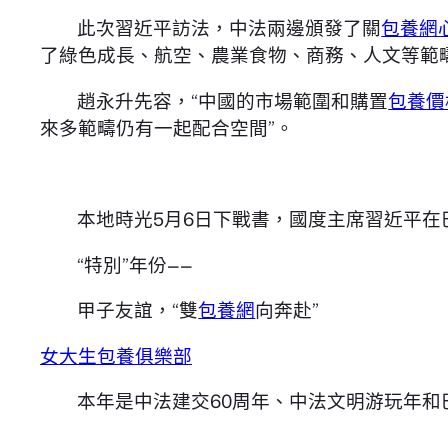
此次習近平訪法，中法兩邊頒發了關
包養網
了綠色成長、航空、農業食物、商務、人文等範疇
趙永升先容，“中國的市場範圍和購置
包養價格
來多範疇仍有一起配合空間”。
本地時光5月6日下戰書，國度主席習近平在
“特別”年份——
甲子友誼，“雙
包養網
向奔赴”
女大生包養俱樂部
本年是中法建交60周年、中法文明游玩年和