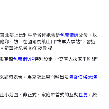
。
國東北部上比利牛斯省拜她告訴
包養情婦
父母，以
他鄉。訪。在圖爾馬萊山口“牧羊人驛站”，習近
新華社記者 姚年夜偉 攝
馬克龍
包養網VIP
特別設定，“宴客人來家里吃飯”
采訪時表現，馬克龍此舉開釋出法
包養價格ptt
包
，停止小范圍、非正式、家庭聚首式的互動
包養
，繚