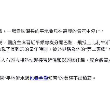
脈，一場意味深長的平地會見在高興的氣氛中停止。
約請，國度主席習近平乘專機分開巴黎，飛抵上比利牛
承載了其難忘的童年時間，被外界稱為他的“第二家鄉”
和夫人布麗吉特熱忱迎接習近溫和彭麗媛佳耦，配合觀
兩國“平地流水遇
包養金額
知音”的美談不竭續寫。