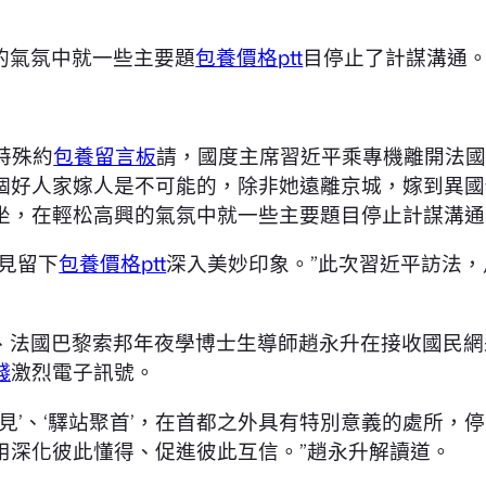
的氣氛中就一些主要題
包養價格ptt
目停止了計謀溝通
特殊約
包養留言板
請，國度主席習近平乘專機離開法
個好人家嫁人是不可能的，除非她遠離京城，嫁到異國
，在輕松高興的氣氛中就一些主要題目停止計謀溝通。
見留下
包養價格ptt
深入美妙印象。”此次習近平訪法，
、法國巴黎索邦年夜學博士生導師趙永升在接收國民網
錢
激烈電子訊號。
園會見’、‘驛站聚首’，在首都之外具有特別意義的處所
用深化彼此懂得、促進彼此互信。”趙永升解讀道。