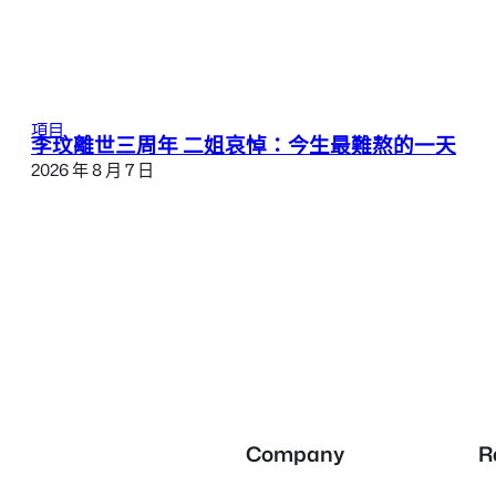
項目
李玟離世三周年 二姐哀悼：今生最難熬的一天
2026 年 8 月 7 日
Company
R