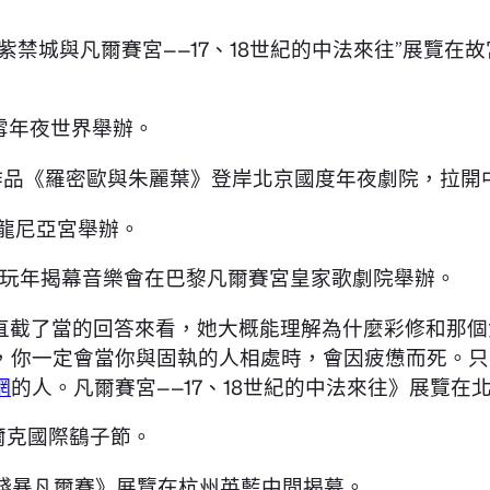
紫禁城與凡爾賽宮——17、18世紀的中法來往”展覽
雪年夜世界舉辦。
劇作品《羅密歐與朱麗葉》登岸北京國度年夜劇院，拉開
布龍尼亞宮舉辦。
明游玩年揭幕音樂會在巴黎凡爾賽宮皇家歌劇院舉辦。
直截了當的回答來看，她大概能理解為什麼彩修和那個
，你一定會當你與固執的人相處時，會因疲憊而死。只
網
的人。凡爾賽宮——17、18世紀的中法來往》展覽在
爾克國際鷂子節。
《殘暴凡爾賽》展覽在杭州英藍中間揭幕。