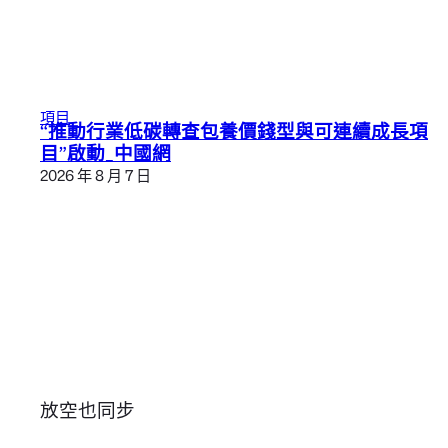
項目
“推動行業低碳轉查包養價錢型與可連續成長項
目”啟動_中國網
2026 年 8 月 7 日
放空也同步