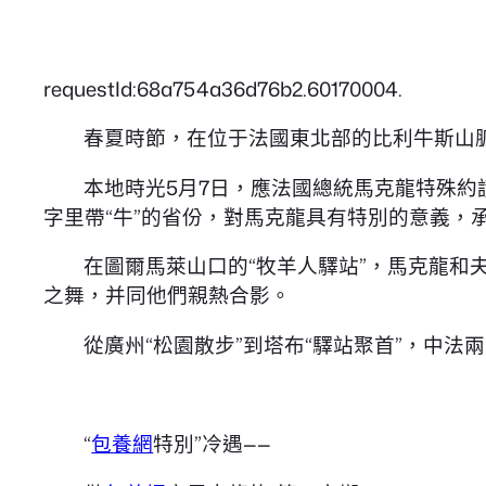
requestId:68a754a36d76b2.60170004.
春夏時節，在位于法國東北部的比利牛斯山
本地時光5月7日，應法國總統馬克龍特殊
字里帶“牛”的省份，對馬克龍具有特別的意義，
在圖爾馬萊山口的“牧羊人驛站”，馬克龍
之舞，并同他們親熱合影。
從廣州“松園散步”到塔布“驛站聚首”，中法
“
包養網
特別”冷遇——