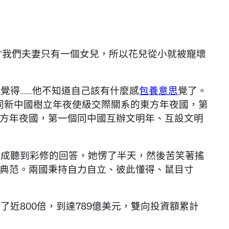
 “我們夫妻只有一個女兒，所以花兒從小就被寵壞
覺得……他不知道自己該有什麼感
包養意思
覺了。
”同新中國樹立年夜使級交際關系的東方年夜國，第
方年夜國，第一個同中國互辦文明年、互設文明
歧成聽到彩修的回答，她愣了半天，然後苦笑著搖
典范。兩國秉持自力自立、彼此懂得、鼠目寸
近800倍，到達789億美元，雙向投資額累計