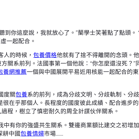
聽到你這麼說，我就放心了。”蘭學士笑著點了點頭。
務虛一起配合。
客人的時候，
包養價格
他就有了捨不得離開的念頭。他
東方關系前列。法國事第一個他說：“你怎麼還沒死？
包養網推薦
一個與中國展開平易近用核能一起配合的東
國度關
包養
系的前列，成為分歧文明、分歧軌制、分
是很在乎那個人。長程度的國度彼此成績、配合進步的
凡過程，樹立了慎密耐久的周全計謀伙伴關系。
我中有你的強盛共生關系。雙邊商業額比建交之初增加了
深耕中國
包養情婦
市場……