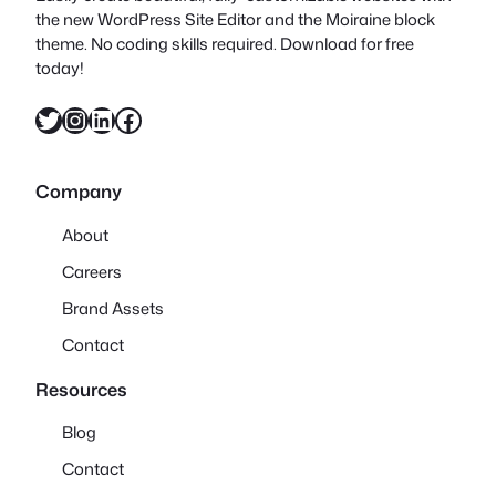
the new WordPress Site Editor and the Moiraine block
theme. No coding skills required. Download for free
today!
X
Instagram
LinkedIn
Facebook
Company
About
Careers
Brand Assets
Contact
Resources
Blog
Contact