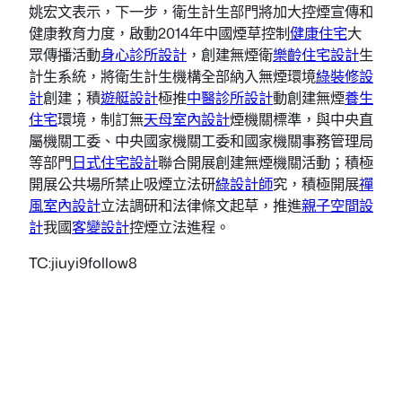
姚宏文表示，下一步，衛生計生部門將加大控煙宣傳和
健康教育力度，啟動2014年中國煙草控制
健康住宅
大
眾傳播活動
身心診所設計
，創建無煙衛
樂齡住宅設計
生
計生系統，將衛生計生機構全部納入無煙環境
綠裝修設
計
創建；積
遊艇設計
極推
中醫診所設計
動創建無煙
養生
住宅
環境，制訂無
天母室內設計
煙機關標準，與中央直
屬機關工委、中央國家機關工委和國家機關事務管理局
等部門
日式住宅設計
聯合開展創建無煙機關活動；積極
開展公共場所禁止吸煙立法研
綠設計師
究，積極開展
禪
風室內設計
立法調研和法律條文起草，推進
親子空間設
計
我國
客變設計
控煙立法進程。
TC:jiuyi9follow8