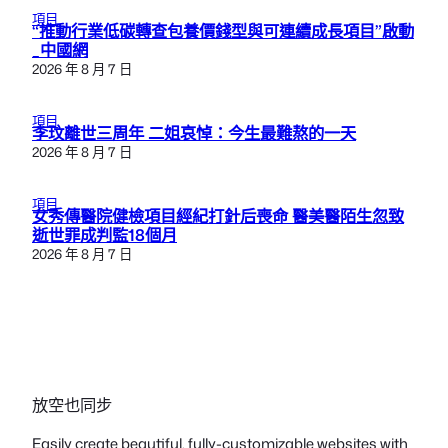
項目
“推動行業低碳轉查包養價錢型與可連續成長項目”啟動
_中國網
2026 年 8 月 7 日
項目
李玟離世三周年 二姐哀悼：今生最難熬的一天
2026 年 8 月 7 日
項目
女秀傳醫院健檢項目經紀打針后喪命 醫美醫陌生忽致
逝世罪成判監18個月
2026 年 8 月 7 日
放空也同步
Easily create beautiful, fully-customizable websites with