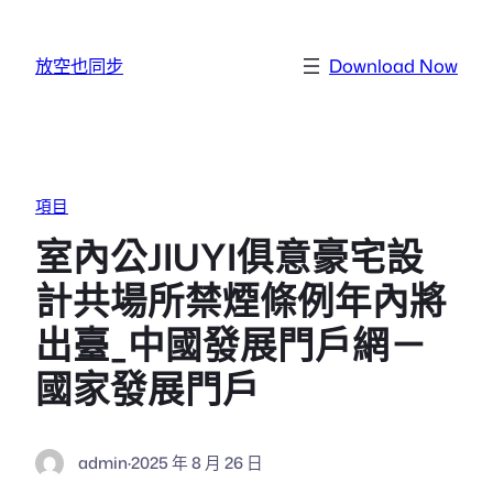
跳至主要內容
放空也同步
Download Now
項目
室內公JIUYI俱意豪宅設
計共場所禁煙條例年內將
出臺_中國發展門戶網－
國家發展門戶
admin
·
2025 年 8 月 26 日