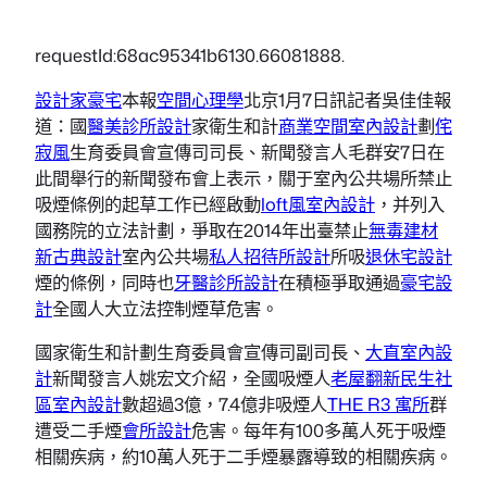
requestId:68ac95341b6130.66081888.
設計家豪宅
本報
空間心理學
北京1月7日訊記者吳佳佳報
道：國
醫美診所設計
家衛生和計
商業空間室內設計
劃
侘
寂風
生育委員會宣傳司司長、新聞發言人毛群安7日在
此間舉行的新聞發布會上表示，關于室內公共場所禁止
吸煙條例的起草工作已經啟動
loft風室內設計
，并列入
國務院的立法計劃，爭取在2014年出臺禁止
無毒建材
新古典設計
室內公共場
私人招待所設計
所吸
退休宅設計
煙的條例，同時也
牙醫診所設計
在積極爭取通過
豪宅設
計
全國人大立法控制煙草危害。
國家衛生和計劃生育委員會宣傳司副司長、
大直室內設
計
新聞發言人姚宏文介紹，全國吸煙人
老屋翻新
民生社
區室內設計
數超過3億，7.4億非吸煙人
THE R3 寓所
群
遭受二手煙
會所設計
危害。每年有100多萬人死于吸煙
相關疾病，約10萬人死于二手煙暴露導致的相關疾病。