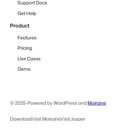
Support Docs
Get Help
Product
Features
Pricing
Use Cases
Demo
© 2025
·
Powered by WordPress and
Moiraine
Download
Visit Moiraine
Visit Jasper