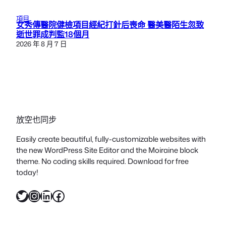
項目
女秀傳醫院健檢項目經紀打針后喪命 醫美醫陌生忽致
逝世罪成判監18個月
2026 年 8 月 7 日
放空也同步
Easily create beautiful, fully-customizable websites with
the new WordPress Site Editor and the Moiraine block
theme. No coding skills required. Download for free
today!
X
Instagram
LinkedIn
Facebook