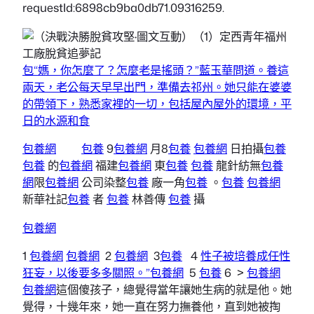
requestId:6898cb9ba0db71.09316259.
包“媽，你怎麼了？怎麼老是搖頭？”藍玉華問道。養這
兩天，老公每天早早出門，準備去祁州。她只能在婆婆
的帶領下，熟悉家裡的一切，包括屋內屋外的環境，平
日的水源和食
包養網
包養
9
包養網
月8
包養
包養網
日拍攝
包養
包養
的
包養網
福建
包養網
東
包養
包養
龍針紡無
包養
網
限
包養網
公司染整
包養
廠一角
包養
。
包養
包養網
新華社記
包養
者
包養
林善傳
包養
攝
包養網
1
包養網
包養網
2
包養網
3
包養
4
性子被培養成任性
狂妄，以後要多多關照。”包養網
5
包養
6 >
包養網
包養網
這個傻孩子，總覺得當年讓她生病的就是他。她
覺得，十幾年來，她一直在努力撫養他，直到她被掏