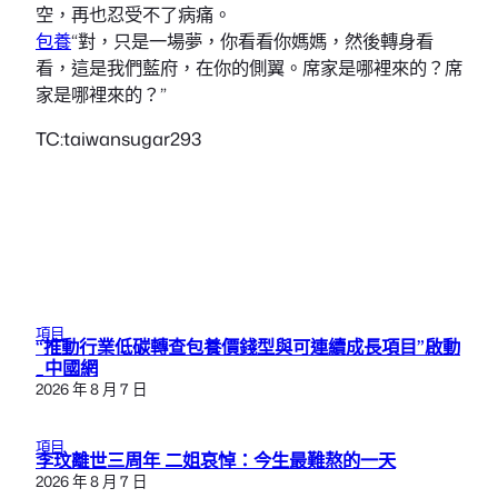
空，再也忍受不了病痛。
包養
“對，只是一場夢，你看看你媽媽，然後轉身看
看，這是我們藍府，在你的側翼。席家是哪裡來的？席
家是哪裡來的？”
TC:taiwansugar293
項目
“推動行業低碳轉查包養價錢型與可連續成長項目”啟動
_中國網
2026 年 8 月 7 日
項目
李玟離世三周年 二姐哀悼：今生最難熬的一天
2026 年 8 月 7 日