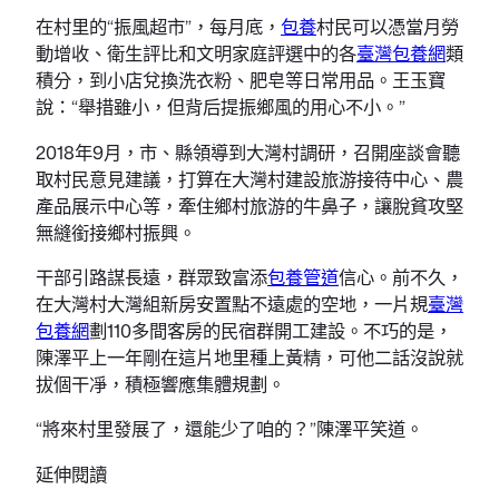
在村里的“振風超市”，每月底，
包養
村民可以憑當月勞
動增收、衛生評比和文明家庭評選中的各
臺灣包養網
類
積分，到小店兌換洗衣粉、肥皂等日常用品。王玉寶
說：“舉措雖小，但背后提振鄉風的用心不小。”
2018年9月，市、縣領導到大灣村調研，召開座談會聽
取村民意見建議，打算在大灣村建設旅游接待中心、農
產品展示中心等，牽住鄉村旅游的牛鼻子，讓脫貧攻堅
無縫銜接鄉村振興。
干部引路謀長遠，群眾致富添
包養管道
信心。前不久，
在大灣村大灣組新房安置點不遠處的空地，一片規
臺灣
包養網
劃110多間客房的民宿群開工建設。不巧的是，
陳澤平上一年剛在這片地里種上黃精，可他二話沒說就
拔個干凈，積極響應集體規劃。
“將來村里發展了，還能少了咱的？”陳澤平笑道。
延伸閱讀