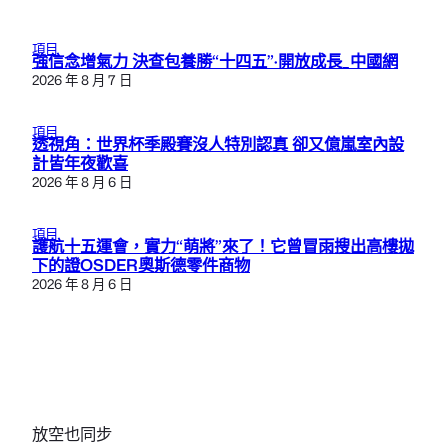
項目
強信念增氣力 決查包養勝“十四五”·開放成長_中國網
2026 年 8 月 7 日
項目
透視角：世界杯季殿賽沒人特別認真 卻又億嵐室內設
計皆年夜歡喜
2026 年 8 月 6 日
項目
護航十五運會，實力“萌將”來了！它曾冒雨搜出高樓拋
下的證OSDER奧斯德零件商物
2026 年 8 月 6 日
放空也同步