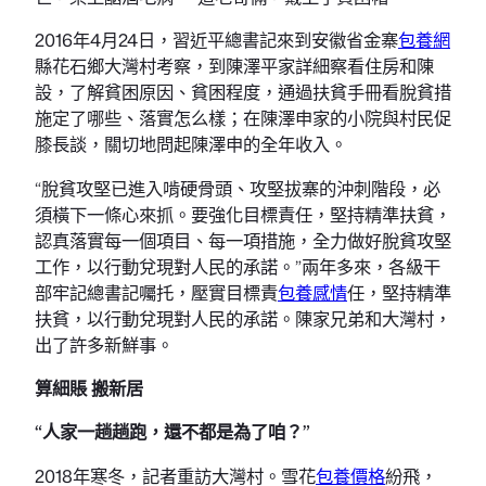
2016年4月24日，習近平總書記來到安徽省金寨
包養網
縣花石鄉大灣村考察，到陳澤平家詳細察看住房和陳
設，了解貧困原因、貧困程度，通過扶貧手冊看脫貧措
施定了哪些、落實怎么樣；在陳澤申家的小院與村民促
膝長談，關切地問起陳澤申的全年收入。
“脫貧攻堅已進入啃硬骨頭、攻堅拔寨的沖刺階段，必
須橫下一條心來抓。要強化目標責任，堅持精準扶貧，
認真落實每一個項目、每一項措施，全力做好脫貧攻堅
工作，以行動兌現對人民的承諾。”兩年多來，各級干
部牢記總書記囑托，壓實目標責
包養感情
任，堅持精準
扶貧，以行動兌現對人民的承諾。陳家兄弟和大灣村，
出了許多新鮮事。
算細賬 搬新居
“人家一趟趟跑，還不都是為了咱？”
2018年寒冬，記者重訪大灣村。雪花
包養價格
紛飛，