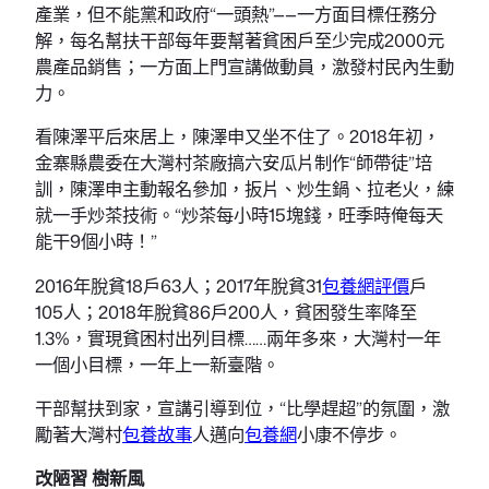
產業，但不能黨和政府“一頭熱”——一方面目標任務分
解，每名幫扶干部每年要幫著貧困戶至少完成2000元
農產品銷售；一方面上門宣講做動員，激發村民內生動
力。
看陳澤平后來居上，陳澤申又坐不住了。2018年初，
金寨縣農委在大灣村茶廠搞六安瓜片制作“師帶徒”培
訓，陳澤申主動報名參加，扳片、炒生鍋、拉老火，練
就一手炒茶技術。“炒茶每小時15塊錢，旺季時俺每天
能干9個小時！”
2016年脫貧18戶63人；2017年脫貧31
包養網評價
戶
105人；2018年脫貧86戶200人，貧困發生率降至
1.3%，實現貧困村出列目標……兩年多來，大灣村一年
一個小目標，一年上一新臺階。
干部幫扶到家，宣講引導到位，“比學趕超”的氛圍，激
勵著大灣村
包養故事
人邁向
包養網
小康不停步。
改陋習 樹新風