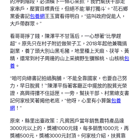
的沖刺階段，必須橫下一條心來抓’，我們幫扶干部走
家串戶，壓實目標責任，但絕不能‘單打獨斗’。”花石鄉
黨委書記
包養網
王玉寶看得明白，“這叫政府促能人，
大戶帶群眾。”
看哥哥掙了錢，陳澤平不甘落后，一心想著“比學趕
超”。原先只在村子附近做架子工，2018年起他兼職搞
副業，養了頭大別山黑毛豬，地里種上天麻、茯苓、黃
精，還常到村子周邊的山上采摘野生獼猴桃、山核桃
包
養
。
“咱可向總書記拍過胸脯，‘不能全靠國家，也要自己努
力，早日脫貧！’”陳澤平指著客廳正中擺放的脫貧光榮
證，高興得摟不住話匣。一旁，幫扶干部、村黨總支書
記何家枝笑著揭他老底，“他呀，心里有小算盤
包養
網
！”
原來，縣里出臺政策：凡貧困戶當年銷售農特產品達
3000元以上的，獎補1000元錢，每多銷售1000元，再
獎補500元，獎補3000元封頂。何家枝介紹，扶貧靠