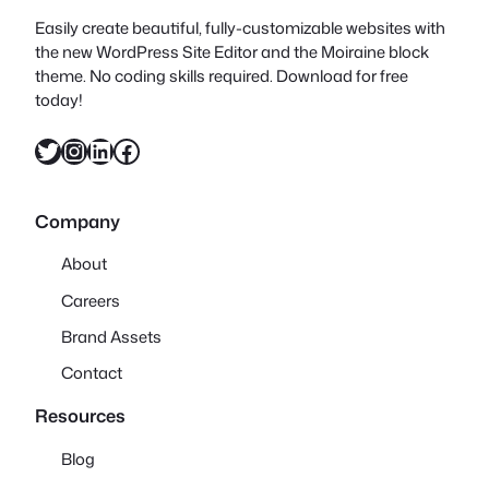
Easily create beautiful, fully-customizable websites with
the new WordPress Site Editor and the Moiraine block
theme. No coding skills required. Download for free
today!
X
Instagram
LinkedIn
Facebook
Company
About
Careers
Brand Assets
Contact
Resources
Blog