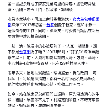
第一書記余靜成了陳家兄弟院里的常客，盡管時常碰
壁，仍隔三差五上門，說政策，算細賬。
老房本就狹小，再加上余靜幾番游說，
女大生包養俱樂
部
陳澤平2017年初第一
包養
個搬了新家，還和余靜一
道做哥哥的工作。同時，黨總支、村委會商議后在新居
周邊集中建起扶貧豬圈。
一點一滴，陳澤申的心被焐熱了，“人家一趟趟跑，還
不都是
包養網
為了咱？”2017年5月，“釘子戶”陳澤申搬
離老屋。目前，大灣村規劃建設的大灣、方灣、基灣、
中心村莊4處集中安置點，已有129戶村民入住。
兩年多來，易地扶貧搬遷、環境整治、拆危改廁……每
個項目、每項幫扶措施，都有一名村“兩委”成員牽頭。
他們挨家挨戶化解村民心結，推動工作開展。
如今，站在陳家兄弟新居門口遠眺，原先沿途遍布的牛
欄、豬圈、旱廁等不見了，村路寬闊筆直，不時有車輛
駛過，蜿蜒遠去，處處田園美景。