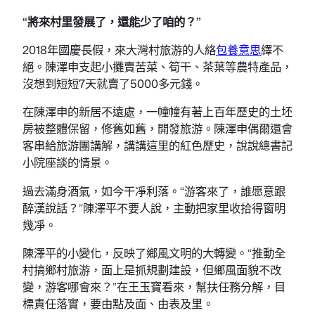
“將來村里發展了，還能少了咱的？”
2018年國慶長假，來大灣村旅游的人絡
包養意思
繹不
絕。陳澤申支起小攤賣苦菜、筍干、茶葉等農特產品，
沒想到短短7天就賣了5000多元錢。
在陳澤申的新居不遠處，一幢幢有著上百年歷史的土坯
房被整體保留，修舊如舊，開發旅游。陳澤申偶爾還會
客串給旅游團講解，講講這里的紅色歷史，說說總書記
小院座談的情景。
過去滿身酒氣，如今干凈利落。“游客來了，誰愿意跟
醉漢說話？”陳澤平不要人說，主動把家里收拾得窗明
幾凈。
陳澤平的小變化，反映了鄉風文明的大轉變。“推動全
村搞鄉村旅游，面上是抓規劃建設，但鄉風面貌不改
變，游客哪會來？”在王玉寶看來，幫扶任務分解，目
標責任落實，要由點及面、由表及里。