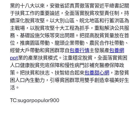
黨的十八大以來，安徽省認真貫徹落實習近平總書記關
于扶貧工作的重要論述，全面落實脫貧攻堅責任制，持
續深化脫貧攻堅。以大別山區、皖北地區和行蓄洪區為
主戰場，以脫貧攻堅十大工程為抓手，重點解決公共服
務、基礎設施欠賬等突出問題。把提高脫貧質量放在首
位，推廣園區帶動、龍頭企業帶動、農民合作社帶動、
經營大戶帶動和貧困群眾自
包養行情
主發展產
包養網
ppt
業的產業扶貧模式。注重穩定脫貧，全面落實貧困
人口健康脫貧兜底保障和慢性病門診補充醫療保障政
策。把扶貧和扶志、扶智結合起來
包養甜心網
，激發貧
困人口內生動力，引導貧困群眾用雙手創造幸福美好生
活。
TC:sugarpopular900