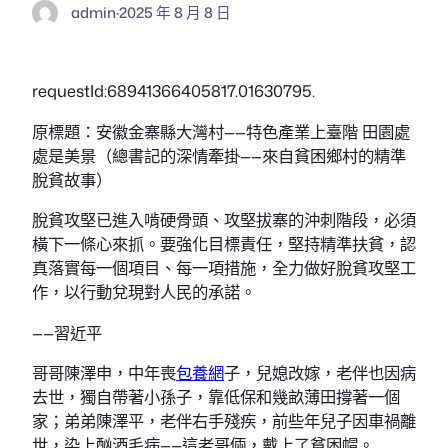
admin
·
2025 年 8 月 8 日
requestId:68941366405817.01630795.
原標題：安徽金寨縣大灣村——特色產業上臺階 田園處
處是美景（總書記的深情牽掛——來自貧困鄉村的精準
脫貧故事）
脫貧攻堅已進入啃硬骨頭、攻堅拔寨的沖刺階段，必須
橫下一條心來抓。要強化目標責任，堅持精準扶貧，認
真落實每一個項目、每一項措施，全力做好脫貧攻堅工
作，以行動兌現對人民的承諾。
——習近平
哥哥陳澤申，中年喪
包養網
子，兒媳改嫁，老伴也因病
去世，獨自帶著小孫子，靠低保和幾畝薄田撐著一個
家；弟弟陳澤平，老伴右手殘疾，前些年兒子因車禍離
世，染上酗酒毛病——這老哥倆，戴上了貧困帽。