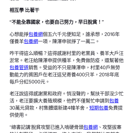
相互學 比著干
“不能全靠國家，也要自己努力，早日脫貧！”
心想能掙
包養網
個五六千元便知足，誰承想，2016年
僅養羊
包養網
一項，陳澤申就掙了一萬二。
咋干得這么順暢？這得感謝村里的老黨員、養羊大戶汪
淤常。老汪給陳澤申提供種羊，免費做防疫，還幫著他
包養管道
銷售。受益的不只是陳澤申，村里40戶無勞
動能力的貧困戶在老汪這兒寄養400只羊，2018年底
每戶分紅5000元。
老汪說這得感謝黨和政府。悄沒聲的，幫扶干部沒少忙
活，老汪要擴大養殖規模，他們不僅幫忙申請到
包養
30萬元貸款，村集體還新建4幢羊舍，
短期包養
免費提
供使用。
“總書記講‘脫貧攻堅已進入啃硬骨頭
包養網
、攻堅拔寨