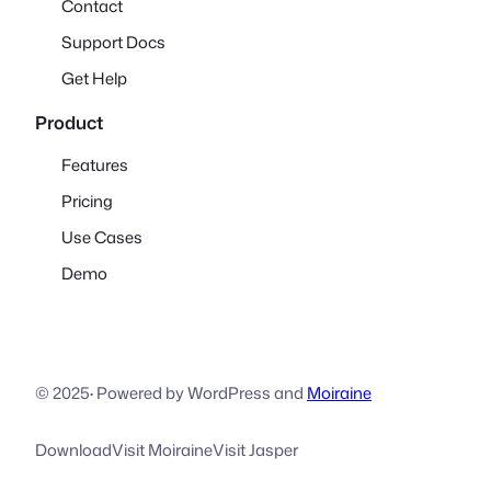
Contact
Support Docs
Get Help
Product
Features
Pricing
Use Cases
Demo
© 2025
·
Powered by WordPress and
Moiraine
Download
Visit Moiraine
Visit Jasper