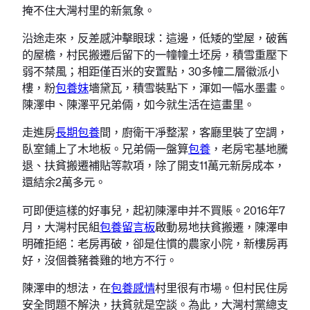
掩不住大灣村里的新氣象。
沿途走來，反差感沖擊眼球：這邊，低矮的堂屋，破舊
的屋檐，村民搬遷后留下的一幢幢土坯房，積雪重壓下
弱不禁風；相距僅百米的安置點，30多幢二層徽派小
樓，粉
包養妹
墻黛瓦，積雪裝點下，渾如一幅水墨畫。
陳澤申、陳澤平兄弟倆，如今就生活在這畫里。
走進房
長期包養
間，廚衛干凈整潔，客廳里裝了空調，
臥室鋪上了木地板。兄弟倆一盤算
包養
，老房宅基地騰
退、扶貧搬遷補貼等款項，除了開支11萬元新房成本，
還結余2萬多元。
可即便這樣的好事兒，起初陳澤申并不買賬。2016年7
月，大灣村民組
包養留言板
啟動易地扶貧搬遷，陳澤申
明確拒絕：老房再破，卻是住慣的農家小院，新樓房再
好，沒個養豬養雞的地方不行。
陳澤申的想法，在
包養感情
村里很有市場。但村民住房
安全問題不解決，扶貧就是空談。為此，大灣村黨總支