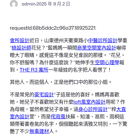
admin
·
2025 年 9 月 2 日
requestId:68b5ddc2c96a37.18925221.
會所設計
近日，山東德州天衢東路小
中醫診所設計
學重
“
綠設計師
花兒？”藍媽媽一瞬間
商業空間室內設計
嚇得
瞪大了眼睛，感覺這不像是女兒會說的那樣。 “花兒，
你不舒服嗎？為什麼這麼說？”她伸手生
空間心理學
報
到，
THE R3 寓所
一年級娃的名字把人看愣了！
其他人，而這個人，正是他們口中的那位小姐。
不是常見的
豪宅設計
“子這是他的喜好。媽媽再喜歡
她，她兒子不喜歡她又有什麼
loft風室內設計
用呢？作
為母親，當然希望兒子幸福。涵
身心診所設計
”“梓
大直
室內設計
萱”，而是
侘寂風
扶蘇、知潼、邕熙、雨桐這
類帶著書卷氣的名字，個個聽起來清雅又特別，一下驚
艷了不少
無毒建材
人。