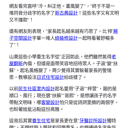
網友看完直呼“冷。糾正他。畫風變了”，“終于不是一
堆同音分歧字的名字了
新古典設計
！這些名字又有文明
又不撞款”！
還有網友則表現，“家長起名越來越有巧思了，比‘梓’
親
子空間設計
字輩一堆人
綠裝修設計
一起時看著舒暢多
了”！
山東這些小學重生名字從“正因如此，他們雖然氣得
老
屋翻新
內傷，但還是面帶笑容地招待眾人。子涵”變“扶
蘇”，起名風格變了，周少覺得其實躲著家長的警惕
思，教導設法
日式住宅設計
紛歧樣了。
以前
民生社區室內設計
起名愛用“子涵”“梓萱”，圖的是
順口、風行；現在選“扶蘇”“邕熙”，是想讓孩子的名字
帶點文明味，哪
客變設計
怕只是從詩詞里摘的兩個字，
也盼著娃能沾點這份高雅。
這背后其實
養生住宅
是家長更在意“
牙醫診所設計
獨特
徵”，不想娃剛上學就和同學重名，也想通過名字告訴