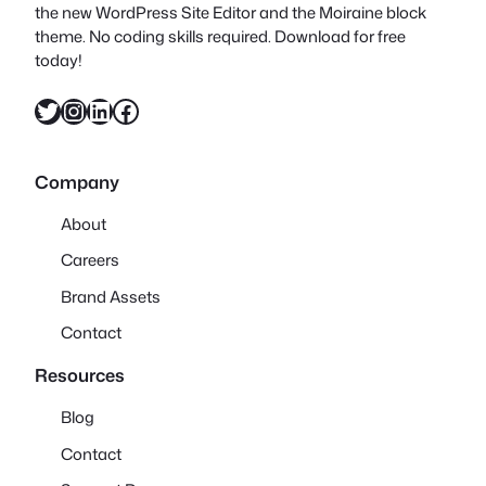
the new WordPress Site Editor and the Moiraine block
theme. No coding skills required. Download for free
today!
X
Instagram
LinkedIn
Facebook
Company
About
Careers
Brand Assets
Contact
Resources
Blog
Contact