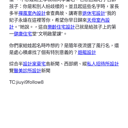
孩子：你是和別人紛歧樣的。並且起這些名字時，家長
多半
禪風室內設計
會查典故、講寄意
退休宅設計
“我的
妃子永遠在這裡等你，希望你早日歸來
天母室內設
計
。”她說。，這自
樂齡住宅設計
己就是給孩子上的第
一
健康住宅
堂“文明啟蒙課”。
你們家給娃起名時咋想的？是隨年夜流選了風行名，還
是處心積慮找了個有特別意義的？
遊艇設計
綜合半
設計家豪宅
島新聞、西部網、縱
私人招待所設計
覽
醫美診所設計
新聞
TC:jiuyi9follow8