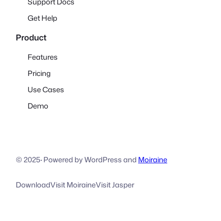
Support Docs
Get Help
Product
Features
Pricing
Use Cases
Demo
© 2025
·
Powered by WordPress and
Moiraine
Download
Visit Moiraine
Visit Jasper