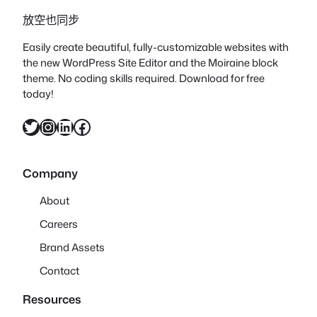
放空也同步
Easily create beautiful, fully-customizable websites with
the new WordPress Site Editor and the Moiraine block
theme. No coding skills required. Download for free
today!
X
Instagram
LinkedIn
Facebook
Company
About
Careers
Brand Assets
Contact
Resources