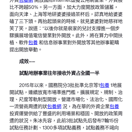
比不跨越50%。另一方面，加大力度開放政策儲蓄，
面向天津、上海等地研婆婆接過茶杯后，認真地給婆婆
磕了三下頭。再抬起頭來的時候，就見婆婆對她慈祥地
笑了笑，說道：“以後你就是裴家的兒討支撐進一個步
驟擴展增值電信營業對外開放。此外，將在算力中間扶
植、軟件
包養
和信息辦事業對外開放等其他辦事範疇
提出開放舉動。
成效——
試點地辦事業往年接收外資占全國一半
2015年以來，國務院分3批批準北京等1
包養
1地展
開試點，連續放寬市場準進門檻，擴展規定、規制、治
理、尺度等軌制型開放，營建市場化、法治化、國際化
一流營商周遭的狀
包養網
況，為在華的外資企業
包養
投資運營供給了豐盛的利用場景和穩固、開放的政策周
遭的狀況。朱冰先容，此前3批試點先后發布7輪15份
試點任務計劃、1300多項試點義務，試點義務不竭向