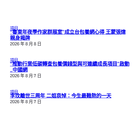
項目
“魯東年夜學作家群展室”成立台包養網心得 王蒙張煒
親身揭牌
2026 年 8 月 8 日
項目
“推動行業低碳轉查包養價錢型與可連續成長項目”啟動
_中國網
2026 年 8 月 7 日
項目
李玟離世三周年 二姐哀悼：今生最難熬的一天
2026 年 8 月 7 日