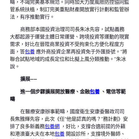
疇，不竭完美基本規范。同時加大力度風險防控協同監
管系統扶植，制訂完美重點財產開放實行計劃和監管辦
法，有序推動實行。
商務部本國投資治理司司長朱冰先容，試點義務
大都起源于運營主體日常運營、跨境投資等運動的現實
需求，好比在晉陞商業投資不受拘束化方便化程度方
面，答
包養
應外商投資企業再投資免于外匯掛號。“將
聯合試點地域的成長定位和比擬上風分類推動。”朱冰
說。
擴展——
進一個步驟擴展開放醫療、金融
包養
、電信等範
疇
在醫療安康辦事範疇，國度衛生安康委醫政司司
長焦雅輝先容，此次《任“他是認真的嗎？”務計劃》安
排了良多新義務
包養網
，好比，支撐合適前提的外籍
和港澳臺大夫在本地
包養
開設診所，支撐境外醫師、