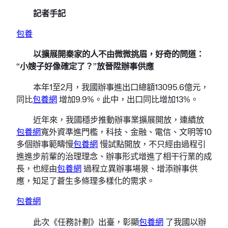
記者手記
包養
以擴展開秦家的人不由微微挑眉，好奇的問道：
“小嫂子好像確定了？”放晉陞辦事供應
本年1至2月，我國辦事進出口總額13095.6億元，
同比
包養網
增加9.9%。此中，出口同比增加13%。
近年來，我國穩步推動辦事業擴展開放，連續放
包養網
寬外資準進門檻，科技、金融、電信、文明等10
多個辦事範疇慢
包養網
慢試點開放，不只經由過程引
進進步前輩的治理理念、辦事形式增進了相干行業的成
長，也經由
包養網
過程立異辦事場景、增添辦事供
應，知足了蒼生多條理多樣化的需求。
包養網
此次《任務計劃》出臺，彰顯
包養網
了我國以辦