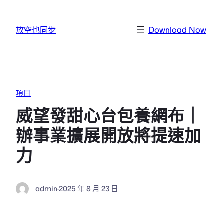
跳至主要內容
放空也同步
Download Now
項目
威望發甜心台包養網布｜
辦事業擴展開放將提速加
力
admin
·
2025 年 8 月 23 日