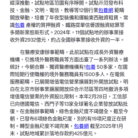
縱深推動，試點地區范圍有序睜開。試點示范發布科
技、金融、文明、電信、教導等12個行業
包養網
範疇
開放舉動，培養了年夜型裝備和運輸東西融資租賃、常
識
包養
產權的質押融資、鐵路提單信譽證融資結算等
多類新業態新形式。2024年，11個試點地的辦事業接
收外資2932億元，約占全國辦事業接收外資的一半。
在醫療安康辦事範疇，此前試點在成長外資醫療
機構、引進境外醫務職員等方面出臺了一系列辦法。據
統計，今朝合夥、獨資醫療機構有1
包養
50多家，在國
際短期行使職權的境外醫務職員有1500多人。在電佩
服務範疇，已展開增值電信營業擴展對外開放試點，明
白在北京市辦事業擴展開放綜合示范區等四地撤消多項
增值電信營業的外資股比限制。本年2月28日，工信部
已向德國電信、西門子等13家全球著名企業發放試點批
復。在金融辦事範疇，綠色金融尺度不竭健全。截至今
朝，已發布6項綠色金融尺度，別的有19項尺度正在研
制。轉型金融尺度不竭完美，
包養網
截至2025年1月
末，試點地域累計落地存款約425億元。