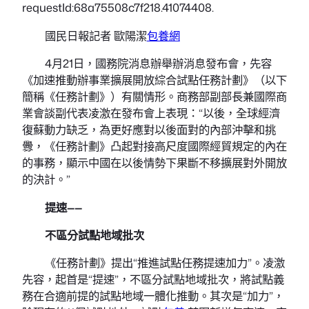
requestId:68a75508c7f218.41074408.
國民日報記者 歐陽潔
包養網
4月21日，國務院消息辦舉辦消息發布會，先容
《加速推動辦事業擴展開放綜合試點任務計劃》（以下
簡稱《任務計劃》）有關情形。商務部副部長兼國際商
業會談副代表凌激在發布會上表現：“以後，全球經濟
復蘇動力缺乏，為更好應對以後面對的內部沖擊和挑
釁，《任務計劃》凸起對接高尺度國際經貿規定的內在
的事務，顯示中國在以後情勢下果斷不移擴展對外開放
的決計。”
提速——
不區分試點地域批次
《任務計劃》提出“推進試點任務提速加力”。凌激
先容，起首是“提速”，不區分試點地域批次，將試點義
務在合適前提的試點地域一體化推動。其次是“加力”，