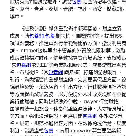
除現有的11個試點地外，試點
包養
范圍新增年夜連、寧
波、廈門、青島、深圳、合肥、福州、西安、姑蘇9個
城市。
《任務計劃》聚焦重點辦事範疇開放、財產立異
成長、軌
包養網
包養
制扶植、風險防控等，提出155
項試點義務。推進重點行業範疇開放方面，撤消利用商
舖、internet接進等辦事營業的外資股比限制等；激勵
成長數據標注財產，健全數據買賣市場系統，支撐成長
“來
包養網
數加工”等新業態和新形式；成長游戲出海營
業，布局從IP（常
包養網
識產權）打造到游戲制作、
刊行、海內運營的全部財產鏈。完美要素保證方面，繚
繞過境免簽、永遠居留、付出方便、行使職權標準承認
等方面提出試點義務，以方便境外人才收支境和在華從
業行使職權；同時繚繞涉外仲裁、lawyer 行使職權、
國際司法一起配合、休息保證監察法律、人才培育培訓
等方面，強化法治保證，有序展開
包養網
涉外法令營
業。規定、規范相通相容方面，在數據跨境活動、尺度
制訂、常識產權
包養
、商用password等主要營業範