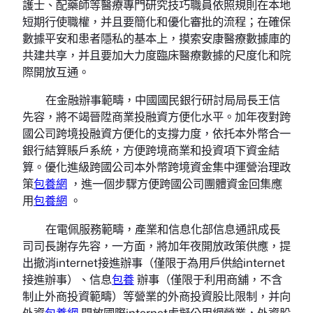
護士、配藥師等醫療專門研究技巧職員依照規則在本地
短期行使職權，并且要簡化和優化審批的流程；在確保
數據平安和患者隱私的基本上，摸索安康醫療數據庫的
共建共享，并且要加大力度臨床醫療數據的尺度化和院
際開放互通。
在金融辦事範疇，中國國民銀行研討局局長王信
先容，將不竭晉陞商業投融資方便化水平。加年夜對跨
國公司跨境投融資方便化的支撐力度，依托本外幣合一
銀行結算賬戶系統，方便跨境商業和投資項下資金結
算。優化進級跨國公司本外幣跨境資金集中運營治理政
策
包養網
，進一個步驟方便跨國公司團體資金回集應
用
包養網
。
在電佩服務範疇，產業和信息化部信息通訊成長
司司長謝存先容，一方面，將加年夜開放政策供應，提
出撤消internet接進辦事（僅限于為用戶供給internet
接進辦事）、信息
包養
辦事（僅限于利用商舖，不含
制止外商投資範疇）等營業的外商投資股比限制，并向
外資
包養網
開放國際internet虛擬公用網營業，外資股