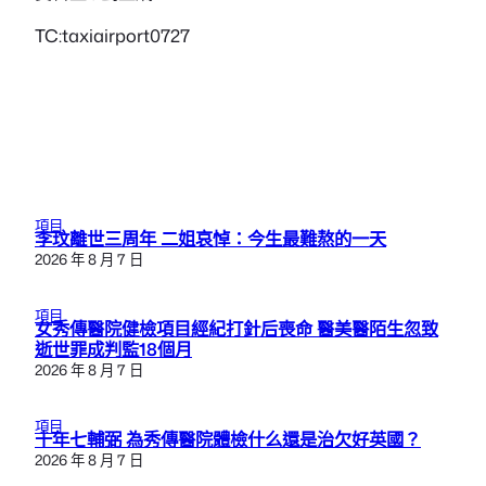
TC:taxiairport0727
項目
李玟離世三周年 二姐哀悼：今生最難熬的一天
2026 年 8 月 7 日
項目
女秀傳醫院健檢項目經紀打針后喪命 醫美醫陌生忽致
逝世罪成判監18個月
2026 年 8 月 7 日
項目
十年七輔弼 為秀傳醫院體檢什么還是治欠好英國？
2026 年 8 月 7 日