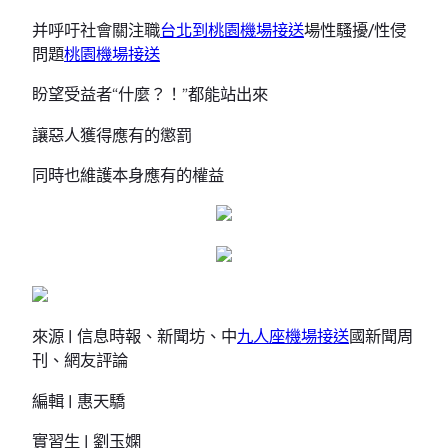
并呼吁社會關注職
台北到桃園機場接送
場性騷擾/性侵
問題
桃園機場接送
盼望受益者“什麼？！”都能站出來
讓惡人獲得應有的懲罰
同時也維護本身應有的權益
來源 | 信息時報、新聞坊、中
九人座機場接送
國新聞周
刊、網友評論
編輯 | 惠天驕
實習生 | 劉玉嫻