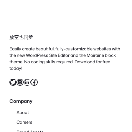
放空也同步
Easily create beautiful, fully-customizable websites with
the new WordPress Site Editor and the Moiraine block
theme. No coding skills required. Download for free
today!
X
Instagram
LinkedIn
Facebook
Company
About
Careers