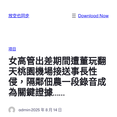
跳至主要內容
放空也同步
Download Now
項目
女高管出差期間遭董玩翻
天桃園機場接送事長性
侵，隔鄰佃農一段錄音成
為關鍵證據……
admin
·
2025 年 8 月 14 日