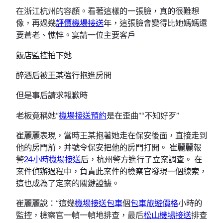
在浙江杭州的容顏。看著這樣的一張臉，真的很難想
像，再過幾
評價機場接送
年，這張臉會變得比她媽媽還
要蒼老、憔悴。宴請一位主要客戶
飯店監控拍下她
醉酒后被王某強行抱進房間
但是事后請求報歉時
老板竟稱她“
機場接送預約
是在歪曲”“不知好歹”
崔麗麗表現，當時王某抱著她走在保安後面，直接走到
他的房門前，并號令保安把他的房門打開。 崔麗麗報
警
24小時機場接送
后，杭州警方進行了立案調查。 在
案件偵辦過程中，負責此案件的檢察官發現一個線索，
這也成為了定案的關鍵證據。
崔麗麗說：“這幾
機場接送包車
個
包車旅遊價格
小時的
監控，檢察官一幀一幀地排查，最后
松山機場接送
排查