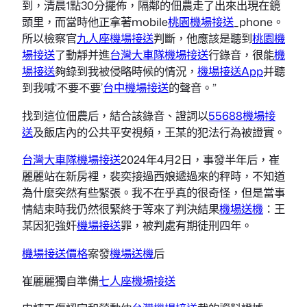
到，清晨1點30分擺佈，隔鄰的佃農走了出來出現在鏡
頭里，而當時他正拿著mobile
桃園機場接送
_phone。
所以檢察官
九人座機場接送
判斷，他應該是聽到
桃園機
場接送
了動靜并進
台灣大車隊機場接送
行錄音，很能
機
場接送
夠錄到我被侵略時候的情況，
機場接送App
并聽
到我喊‘不要不要’
台中機場接送
的聲音。”
找到這位佃農后，結合該錄音、證詞以
55688機場接
送
及飯店內的公共平安視頻，王某的犯法行為被證實。
台灣大車隊機場接送
2024年4月2日，事發半年后，崔
麗麗站在新房裡，裴奕接過西娘遞過來的秤時，不知道
為什麼突然有些緊張。我不在乎真的很奇怪，但是當事
情結束時我仍然很緊終于等來了判決結果
機場送機
：王
某因犯強奸
機場接送
罪，被判處有期徒刑四年。
機場接送價格
案發
機場送機
后
崔麗麗獨自準備
七人座機場接送