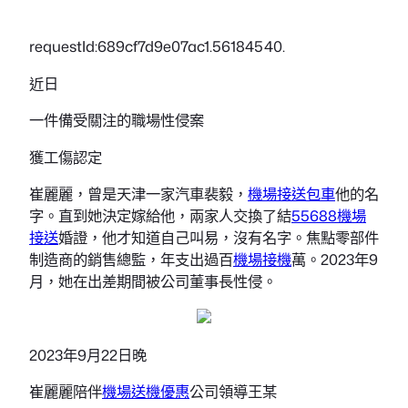
requestId:689cf7d9e07ac1.56184540.
近日
一件備受關注的職場性侵案
獲工傷認定
崔麗麗，曾是天津一家汽車裴毅，
機場接送包車
他的名
字。直到她決定嫁給他，兩家人交換了結
55688機場
接送
婚證，他才知道自己叫易，沒有名字。焦點零部件
制造商的銷售總監，年支出過百
機場接機
萬。2023年9
月，她在出差期間被公司董事長性侵。
2023年9月22日晚
崔麗麗陪伴
機場送機優惠
公司領導王某