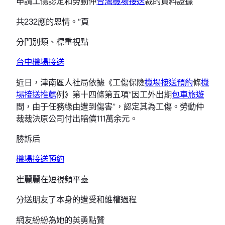
申請工傷認定和勞動仲
台灣機場接送
裁的資料證據
共232應的恩情。”頁
分門別類、標重視點
台中機場接送
近日，津南區人社局依據《工傷保險
機場接送預約
條
機
場接送推薦
例》第十四條第五項“因工外出期
包車旅遊
間，由于任務緣由遭到傷害”，認定其為工傷。勞動仲
裁裁決原公司付出賠償111萬余元。
勝訴后
機場接送預約
崔麗麗在短視頻平臺
分送朋友了本身的遭受和維權過程
網友紛紛為她的英勇點贊