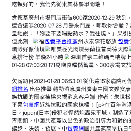
吃頓好的，我們先從米其林餐單開端！
肯德基廣州市場門店衝破600家2020-12-29 秋到
還會遠嗎2020-07-28 月餅來鬥麗，哪款你會愛？
皇地說：「妳要不要喝點熱水？我往燒。」果引誘你抵抗得
但此刻…
福
包養平台推薦
州永泰李花怒放
包養
飄渺好像仙境
唯美極光閃爍芬蘭拉普蘭德天際
息排行榜 羊晚24小時
深圳首張二維碼門樓牌上墻 ​啟
01-28 07:03:20 171萬噸食糧儲蓄量、300
欠薪題目2021-01-28 06:53:01 從化這15家病
網排名
出色推舉 轉動消息廣州廣東中國文娛安康體
族抗戰的國家棟樑央視消息客戶端 作者：朱世松 
平易
包養網
近族抗戰的國家棟樑！ [p>在百年
日，japan(日本)侵犯者悍然炮轟宛平城，
青關頭，中國共產黨以出色的政治引導力和對的
讓步、決裂、發展。中
包養網
國共產黨高舉抗日