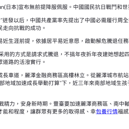
apan(日本)宣布無前提降服佩服。中國國民抗日戰鬥
情”迸發以后，中國共產黨率先提出了中國必需履行周
民走向抗戰的成功。
易近生涯前提，依據居平易近意愿，啟動解危騰退任務
們采用的方式是請求式騰退，不搞年夜拆年夜建她想起
眾道路的活潑實行。
成長車道，麗澤金融商務區高樓林立。從麗澤城市航站
部地域加速成長舉動打算”下，近三年來南部地域生孩
抗戰精力，安身新時期。豐臺要加速麗澤商務區、南中
才能和程度，讓群眾有更多的取得感、幸
包養行情
福感