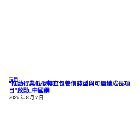
項目
“推動行業低碳轉查包養價錢型與可連續成長項
目”啟動_中國網
2026 年 8 月 7 日