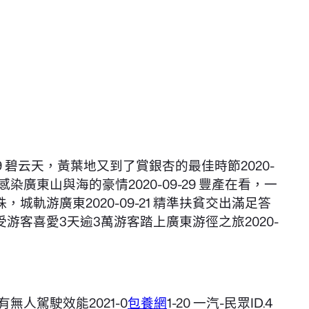
9 碧云天，黃葉地又到了賞銀杏的最佳時節2020-
觸感染廣東山與海的豪情2020-09-29 豐產在看，一
城軌游廣東2020-09-21 精準扶貧交出滿足答
運動受游客喜愛3天逾3萬游客踏上廣東游徑之旅2020-
具有無人駕駛效能2021-0
包養網
1-20 一汽-民眾ID.4