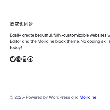
放空也同步
Easily create beautiful, fully-customizable websites
Editor and the Moiraine block theme. No coding skills
today!
X
Instagram
LinkedIn
Facebook
© 2025
·
Powered by WordPress and
Moiraine