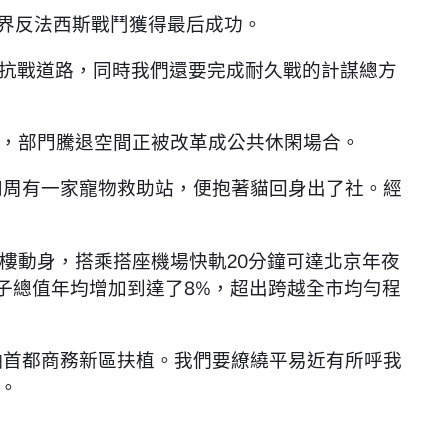
和世界反法西斯戰鬥獲得最后成功。
全抗戰道路，同時我們還要完成耐久戰的計謀總方
，部門騰退空間正被改革成公共休閑場合。
四周有一家寵物救助站，便抱著貓回身出了社。經
樓動身，搭乘搭座機場快軌20分鐘可達北京年夜
子總值年均增加到達了8%，超出跨越全市均勻程
軸首都商務新區扶植。我們要繚繞平易近有所呼我
。