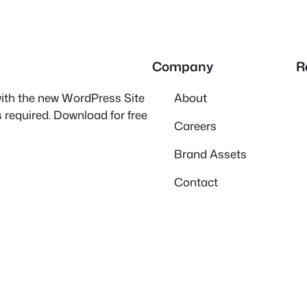
Company
R
 with the new WordPress Site
About
 required. Download for free
Careers
Brand Assets
Contact