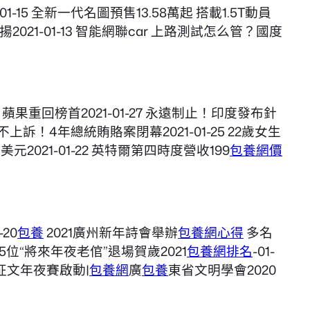
01-15 全新一代名圖預售13.58萬起 搭載1.5T動員
上揚2021-01-13 智能網聯car 上路測試怎么管？國度
：蘋果重回榜首2021-01-27 永遠制止！印度發布針
不上訴！4年總統賄賂案閉幕2021-01-25 22歲女生
2021-01-22 英特爾第四時度營收199
包養網價
20
包養
2021廣州新年詩會舉辦
包養網心得
多名
15位“將來年夜老倌”退場賀歲2021
包養網排名
-01-
誌征文年夜賽啟動|
包養網
廣
包養
東省文明學會2020