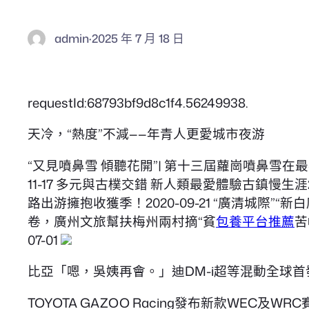
admin
·
2025 年 7 月 18 日
requestId:68793bf9d8c1f4.56249938.
天冷，“熱度”不減——年青人更愛城市夜游
“又見噴鼻雪 傾聽花開”| 第十三屆蘿崗噴鼻雪在最
11-17 多元與古樸交錯 新人類最愛體驗古鎮慢生涯
路出游擁抱收獲季！2020-09-21 “廣清城際”“
卷，廣州文旅幫扶梅州兩村摘“貧
包養平台推薦
苦
07-01
比亞「嗯，吳姨再會。」迪DM-i超等混動全球首發
TOYOTA GAZOO Racing發布新款WEC及WR