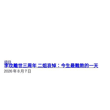
項目
李玟離世三周年 二姐哀悼：今生最難熬的一天
2026 年 8 月 7 日