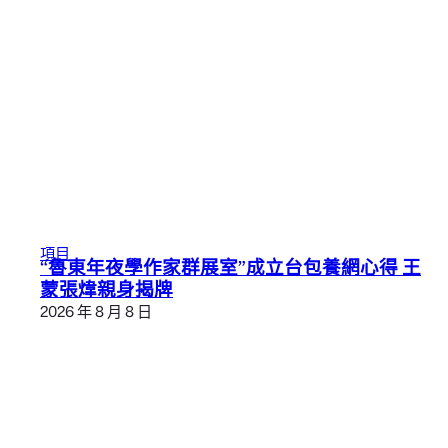
項目
“魯東年夜學作家群展室”成立台包養網心得 王
蒙張煒親身揭牌
2026 年 8 月 8 日