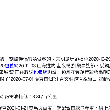
初一刻被伴侶約請做客的。文明游玩節揭幕2020-12-2
20
包養網
20-11-03 山海邀約 晝夜暢游|樂享雙節，感
新白廣城際”正在聯調
包養網
聯試，10月守舊運營彩帶串明珠，
帽子”2020-07-01 廣東首個“汗青文明游徑體驗日”
 虧電油耗低至3.8L/百公里
C賽車2021-01-21 威馬與百度一起配合首款量產車下線 