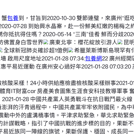
，蟹
包養
到，甘旨到2020-10-30 雙節連璧，來廣州“逛
2020-07-28 到始興水晶寨，赴一份鮮美紅嫩的楊梅之
住嗎？2020-05-14 “三南”佳肴 鮮而分歧2020-
仿佛置身白雪世界
廣東北寧：櫻花綻放引游人
昆明
全球新冠肺炎確診超1億例
希臘萊斯博斯島現罕有
用尺度地址2021-01-28 07:34:
包養網
22 廣州經開
余場文旅惠平易近運動 在廣州安心過好年2021-01-28 07:
院可做核酸采樣！24小時供給應檢盡檢核酸采樣辦事2021-01-27
育IT財富car 房產美食圖集生涯食安科技教導軍事
2021-01-28 中國共產黨人英勇戰斗在抗日戰鬥
洶湧澎湃的汗青過程中，中國共產黨牢牢依附國民，為中華
制造了震動中外的盧溝橋事情。平津求助緊急，華北求助
的計謀戰略，指引了中國抗戰的進步標的目的，果斷不
平易近族同一陣線的旗號，果斷保護、穩固、成長同一