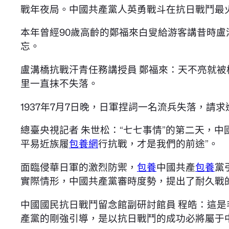
戰年夜局。中國共產黨人英勇戰斗在抗日戰鬥最
本年曾經90歲高齡的鄭福來白叟給游客講昔時
忘。
盧溝橋抗戰汗青任務講授員 鄭福來：天不亮就被
里一直抹不失落。
1937年7月7日晚，日軍捏詞一名流兵失落，請
總臺央視記者 朱世松：“七七事情”的第二天，
平易近族履
包養網
行抗戰，才是我們的前途”。
面臨侵華日軍的激烈防禦，
包養
中國共產
包養
黨
實際情形，中國共產黨審時度勢，提出了耐久戰
中國國民抗日戰鬥留念館副研討館員 程皓：這
產黨的剛強引導，是以抗日戰鬥的成功必將屬于