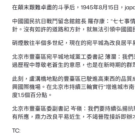
在顛末艱難卓盡的斗爭后，1945年8月15日，j
中國國民抗日戰鬥留念館館長 羅存康：“七七事
針。沒有如許的道路和方針，就無法引領中國國
硝煙散往半個多世紀，現在的宛平城為改良居平
北京市豐臺區宛平城地域黨工委書記 薄瀾：我
過歷程中尊敬老蒼生的意愿，也是在新時期的群
此刻，盧溝橋地點的豐臺區已駛進高東西的品質
興國際機場。在北京市持續三輪實行“增進城市南
度1.5個百分點。
北京市豐臺區委副書記 岑嶺：我們要持續弘揚
有所應，鼎力改良平易近生，不竭晉陞接訴即辦
TC: