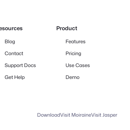
esources
Product
Blog
Features
Contact
Pricing
Support Docs
Use Cases
Get Help
Demo
Download
Visit Moiraine
Visit Jasper