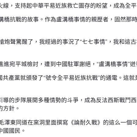
火線，支持起中華平易近族救亡圖存的盼望，成為全平
盧溝橋抗戰的故事。作為盧溝橋事情的親歷者，固然那
槍炮聲驚醒了，我經過的事況了“七七事情”，我和這
求進進宛平城檢討，遭到中國駐軍謝絕，“盧溝橋事情”迸
中國共產黨就頒發了“號令全平易近族抗戰”的通電。這
引導的步隊展開多種情勢的斗爭，成為反法西斯戰鬥西
的方針。
是毛澤東同道在窯洞里面撰寫《論耐久戰》的這么一個
中國國民。