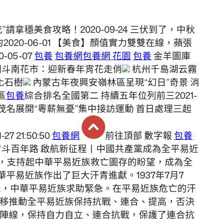
吃”請拿穩美食攻略！2020-09-24 三伏到了，中秋
約2020-06-01 【美食】顏值實力雙雙在線，蘋張
05-07
包養
包養網
包養網 花園
包養
金羊圖庫
斗南花市：迎新春年宵花走俏
杭州千島湖云霧
化石樹
內蒙古年夜興安嶺林區呈現“幻日”奇景 消
區
包養
綜合排名全國第二 持續五年位列前三2021-
03:20 茂名展開“粵薪無憂”集中接訪運動 首日處理三起
 21:50:50
包養網
前往頂部 數字報
包養
 奮斗百年路 啟航新征程丨中國共產黨成為全平易近
最火線，支持起中華平易近族救亡圖存的盼望，成為全
平易近族作出了巨大汗青進獻。1937年7月7
緊急，中華平易近族求助緊急。在平易近族危亡的汗
移推動全平易近族保持抗戰、連合、提高，否決
陣線，保持自力自立、連合抗戰，保護了連合抗