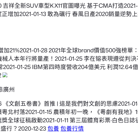
20 吉祥全新SUV車型KX11官圖曝光 基于CMA打造2021-
場無望正增加2021-01-13 敢為礪行 春風日產2020銷量逆勢
2021-01-28 2021年全球brand價值500強榜單
”機械人本年行將量產！2021-01-25 李在镕表現遵從判決
1-25 IBM第四時度營收204億美元 利潤12.64億美元
2
態廣州
 《文創五卷書》首推 | 這是我們對文創的思慮2021-01-
饋粵北村落2021-01-15 農積年初一晚，《粵劇有我地》
獎全球征稿啟動2021-01-11 第三屆體育彩票·白色日
行？2020-12-23
包養
包養行情