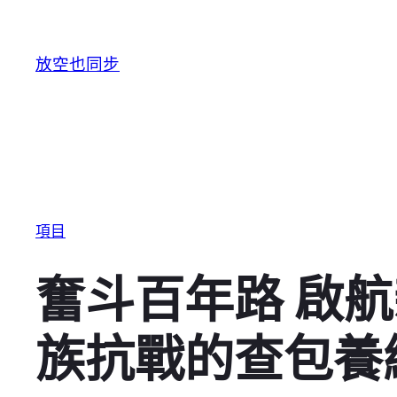
跳至主要內容
放空也同步
項目
奮斗百年路 啟
族抗戰的查包養