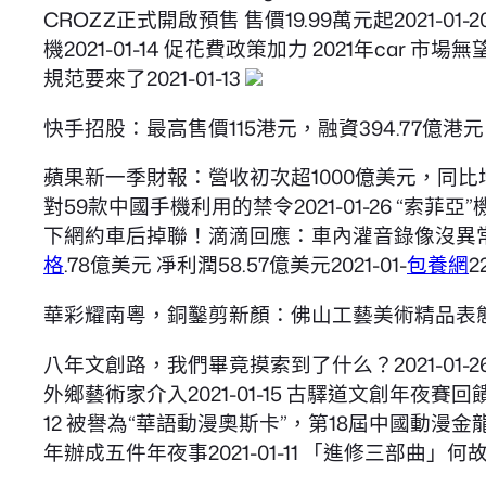
CROZZ正式開啟預售 售價19.99萬元起2021-01-
機2021-01-14 促花費政策加力 2021年car 市
規范要來了2021-01-13
快手招股：最高售價115港元，融資394.77億港元
蘋果新一季財報：營收初次超1000億美元，同比增加21%
對59款中國手機利用的禁令2021-01-26 “索菲亞
下網約車后掉聯！滴滴回應：車內灌音錄像沒異常2021-0
格
.78億美元 凈利潤58.57億美元2021-01-
包養網
2
華彩耀南粵，銅鑿剪新顏：佛山工藝美術精品表
八年文創路，我們畢竟摸索到了什么？2021-01-26
外鄉藝術家介入2021-01-15 古驛道文創年夜賽回
12 被譽為“華語動漫奧斯卡”，第18屆中國動漫金龍
年辦成五件年夜事2021-01-11 「進修三部曲」何故盛