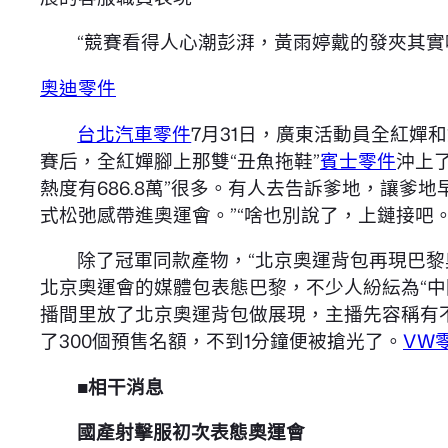
“競賽看得人心潮彭湃，黃雨婷戴的發夾其
奧迪零件
台北汽車零件
7月31日，廣東活動員全紅嬋
賽后，全紅嬋腳上那雙“丑魚拖鞋”
賓士零件
沖上
熱度有686.8萬”很多。有人去告訴爹地，讓爹
式松弛感帶進奧運會。”“啥也別說了，上鏈接吧。
除了冠軍同款產物，“北京奧運背包再現巴黎
北京奧運會的媒體包表態巴黎，不少人紛紜為“中
播間里放了北京奧運背包做展現，主播先容稱有
了300個預售名額，不到1分鐘便被搶光了。
VW
■相干消息
國產射擊服初次表態奧運會