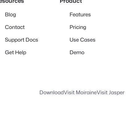
esources
Product
Blog
Features
Contact
Pricing
Support Docs
Use Cases
Get Help
Demo
Download
Visit Moiraine
Visit Jasper