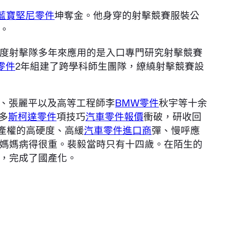
藍寶堅尼零件
坤奪金。他身穿的射擊競賽服裝公
。
度射擊隊多年來應用的是入口專門研究射擊競賽
零件
2年組建了跨學科師生團隊，繚繞射擊競賽設
宇、張麗平以及高等工程師李
BMW零件
秋宇等十余
多
斯柯達零件
項技巧
汽車零件報價
衝破，研收回
產權的高硬度、高緩
汽車零件進口商
彈、慢呼應
媽媽病得很重。裴毅當時只有十四歲。在陌生的
，完成了國產化。