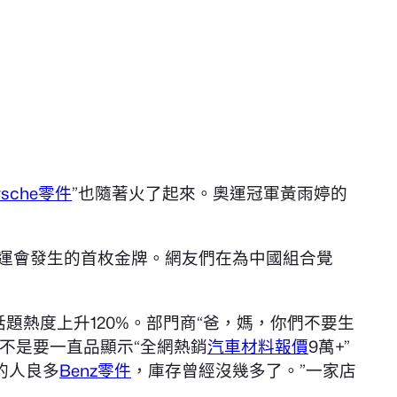
rsche零件
”也隨著火了起來。奧運冠軍黃雨婷的
奧運會發生的首枚金牌。網友們在為中國組合覺
。
題熱度上升120%。部門商“爸，媽，你們不要生
不是要一直品顯示“全網熱銷
汽車材料報價
9萬+”
的人良多
Benz零件
，庫存曾經沒幾多了。”一家店