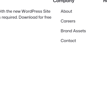
Company
R
 with the new WordPress Site
About
 required. Download for free
Careers
Brand Assets
Contact