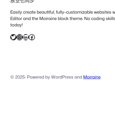
放空也同步
Easily create beautiful, fully-customizable websites
Editor and the Moiraine block theme. No coding skills
today!
X
Instagram
LinkedIn
Facebook
© 2025
·
Powered by WordPress and
Moiraine