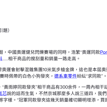
引題）
酣，中國奧運健兒閃爍賽場的同時，浩繁“奧運同款
Po
料
……相干商品的搜刮量和銷量一路走高。
巴黎奧運會射擊混雜集團10米氣步槍金牌，這也是本屆
賽時佩帶的白色小狗發夾，
德系車零件
紛紜“求同款”
“黃雨婷同款發夾”相干商品有300余件，一周內相干話
氣芯
說的話而生氣，不然京城那麼多人說三道四，我們
件”等字樣。“冠軍同款發夾這幾天銷量確切顯明增添，買