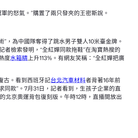
冠軍的怒氣。”購置了兩只發夾的王密斯說。
術”，為中國隊奪得了跳水男子雙人10米臺金牌。
記者檢索發明，“全紅嬋同款拖鞋”在淘寶熱搜的
熱度
水箱精
上升113%。有網友笑稱：“全紅嬋把廣
復古。看到西班牙記
台北汽車材料
者背著16年前
求同款”。7月31日，記者看到，生孩子企業的直
的北京奧運背包復刻版。午時12時，直播間放出