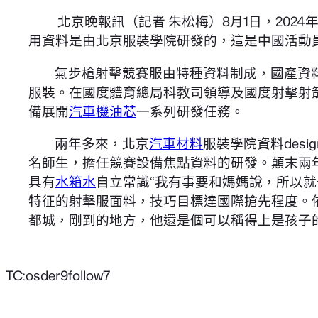
北京晚報
訊（記者 朱松梅）8月1日，202
用資料是由北京服裝學院研發的，這是中國活動
氣步槍射擊競賽服由特種資料制成，國產資
服裝。在國度體育總局科教司領導及國度射擊射箭
備展開
汽車機油芯
一系列研發任務。
兩年多來，北京
汽車材料
服裝學院資料des
名師生，擔任競賽設備焦點資料的研發。顛末兩
具有
水箱水
自立常識“我有事要和媽媽說，所以就
特征的射擊服面料，技巧目標達國際搶先程度。
都城，剛到的地方，他還是個可以稱得上是孩子
TC:osder9follow7