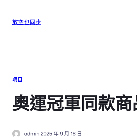
跳至主要內容
放空也同步
項目
奧運冠軍同款商
admin
·
2025 年 9 月 16 日