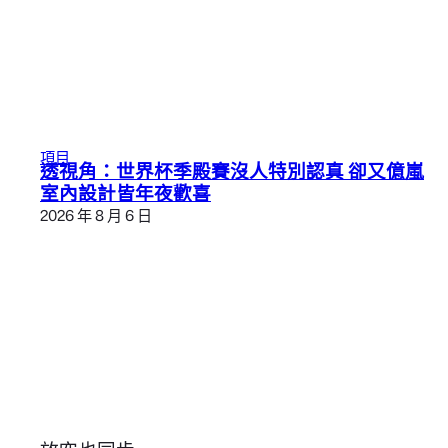
項目
透視角：世界杯季殿賽沒人特別認真 卻又億嵐
室內設計皆年夜歡喜
2026 年 8 月 6 日