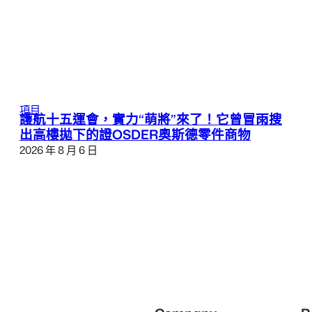
項目
護航十五運會，實力“萌將”來了！它曾冒雨搜
出高樓拋下的證OSDER奧斯德零件商物
2026 年 8 月 6 日