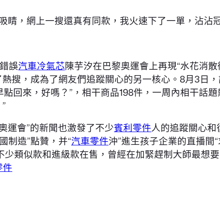
實吸睛，網上一搜還真有同款，我火速下了一單，沾沾
和錯誤
汽車冷氣芯
陳芋汐在巴黎奧運會上再現“水花消散
了熱搜，成為了網友們追蹤關心的另一核心。8月3日，
地早點回來，好嗎？”，相干商品198件，一周內相干話題
”
奧運會”的新聞也激發了不少
賓利零件
人的追蹤關心和
國制造”點贊，并“
汽車零件
沖”進生孩子企業的直播間“
不少類似款和進級款在售，曾經在加緊趕制大師最想要
零件