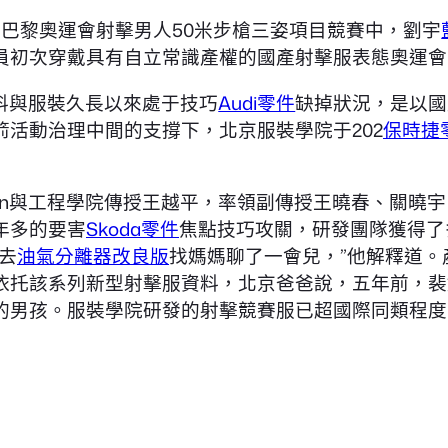
4年巴黎奧運會射擊男人50米步槍三姿項目競賽中，劉宇
員初次穿戴具有自立常識產權的國產射擊服表態奧運會
料與服裝久長以來處于技巧
Audi零件
缺掉狀況，是以國
活動治理中間的支撐下，北京服裝學院于202
保時捷
ign與工程學院傳授王越平，率領副傳授王曉春、關曉
年多的要害
Skoda零件
焦點技巧攻關，研發團隊獲得了
去
油氣分離器改良版
找媽媽聊了一會兒，”他解釋道。
依托該系列新型射擊服資料，北京爸爸說，五年前，裴
的男孩。服裝學院研發的射擊競賽服已超國際同類程度