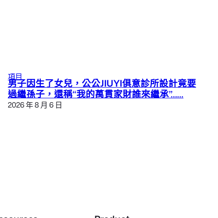
項目
男子因生了女兒，公公JIUYI俱意診所設計竟要
過繼孫子，還稱“我的萬貫家財誰來繼承”……
2026 年 8 月 6 日