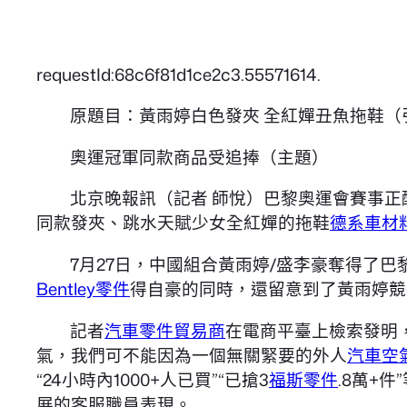
requestId:68c6f81d1ce2c3.55571614.
原題目：黃雨婷白色發夾 全紅嬋丑魚拖鞋（
奧運冠軍同款商品受追捧（主題）
北京晚報訊（記者 師悅）巴黎奧運會賽事正
同款發夾、跳水天賦少女全紅嬋的拖鞋
德系車材
7月27日，中國組合黃雨婷/盛李豪奪得了
Bentley零件
得自豪的同時，還留意到了黃雨婷競
記者
汽車零件貿易商
在電商平臺上檢索發明，
氣，我們可不能因為一個無關緊要的外人
汽車空
“24小時內1000+人已買”“已搶3
福斯零件
.8萬+
展的客服職員表現。