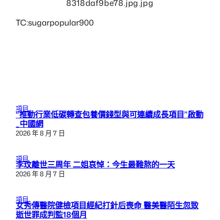
TC:sugarpopular900
項目
“推動行業低碳轉查包養價錢型與可連續成長項目”啟動
_中國網
2026 年 8 月 7 日
項目
李玟離世三周年 二姐哀悼：今生最難熬的一天
2026 年 8 月 7 日
項目
女秀傳醫院健檢項目經紀打針后喪命 醫美醫陌生忽致
逝世罪成判監18個月