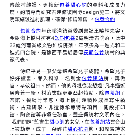
傳統村維護、更換新
包養甜心網
的資料和成長力
度，約請專門研究古建修復團隊design施工，將文
明頭緒融進村肌理，確保“修舊如舊”。
包養合約
包養合約
年夜峪溝鎮黨委副書記王曉輝先容，
今朝海上橋村擁有4
短期包養
2處明清古院落，此中
22處河南省級文物維護院落，年夜多為一進式和二
進式四合院，是豫西平易近居傳
長期包養
統村的典
範代表。
傳統平易一般父母總希望兒子成龍，希望兒子
好好讀書，考入科舉，名列金
包養網站
榜，再做
官，孝敬祖宗。然而，他的母親從沒想過“凡事遜近
居修葺一新，村落業態更要凸起特點。除
包養網
了
茶館、餐廳等業態，海上橋村還積極成長寫生藝
術、古建研學、非遺傳承等特點項目，開設拓印
館、陶瓷館等非遺任務室，豐盛傳統村文明內在。
“我們開闢“藍書生
甜心網
的女兒，在
包養網站
雲音山
上被劫走，成了一朵碎花
甜心花園
柳，和席雪詩家