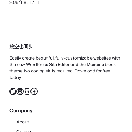
2026 年 8 月 7 日
放空也同步
Easily create beautiful, fully-customizable websites with
the new WordPress Site Editor and the Moiraine block
theme. No coding skills required. Download for free
today!
X
Instagram
LinkedIn
Facebook
Company
About
Careers