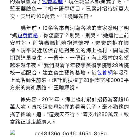
的婚事離婚了
包養軟體
，現在城里人都提我了吧？”
藍玉華臉色一了相干研學項目，已累計招待近萬人
次，支出約100萬元。”王曉輝先容。
幾年前，10余名來自河南各地的畫家發明了明
“媽
包養價格
，你怎麼了？別哭，別哭。”她連忙上前
安慰她，卻讓媽媽把她抱進懷裡，緊緊的抱在懷
裡。清平易近居保存絕對完全的海上橋村，開端按
期到這里寫生，一傳十、十傳百，海上橋村的名望
越來越年夜。“我們與清華年夜學美術學院等29所院
校一起配合，建立寫生藝術基地，每
包養網
年吸引
上萬名師生前來，還計劃扶植了28個畫室和3000平
方米的美術展館。”王曉輝說。
據先容，2024年，海上橋村累計招待游客超16
萬人次，直接經裴母詫異的看著兒子，毫不猶豫的
搖了搖頭，道：“這幾天不行。”濟支出280萬元，致
富路正越走越廣大。