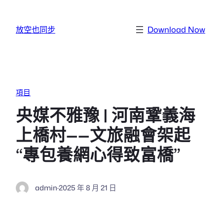
跳至主要內容
放空也同步
Download Now
項目
央媒不雅豫 | 河南鞏義海
上橋村——文旅融會架起
“專包養網心得致富橋”
admin
·
2025 年 8 月 21 日