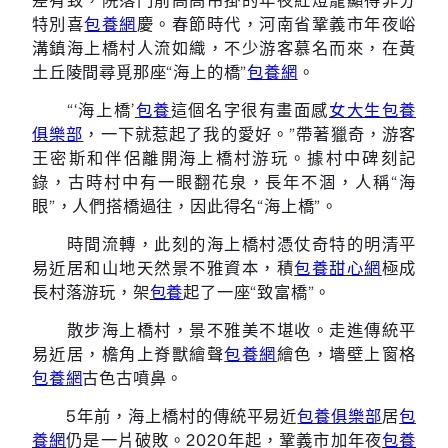
特別喜
包養網
慶。春節時代，河南省鞏義市年夜峪
溝鎮海上橋村人流如織，不少游客慕名而來，在黃
土丘陵間尋覓那座“海上的橋”
包養網
。
“‘海上橋’
包養
這個名字很有畫面感
女大生包養
俱樂部
，一下就惹起了我的愛好。”帶著獵奇，游客
王密斯和伴侶離開海上橋村游玩。據村中碑刻記
錄，古時村中有一眼翻花泉，長年不涸，人稱“海
眼”，人們搭橋過往，因此得名“海上橋”。
時間流轉，此刻的海上橋村憑仗奇特的明清平
易近居和山地天然景不雅資本，積
包養甜心網
極成
長村落游玩，架
包養
起了一座“致富橋”。
散步海上橋村，景不雅美不堪收。走進傳統平
易近居，檐角上脊獸繪聲
包養網
繪色，墻壁上窗格
包養網
古色古噴鼻。
5年前，海上橋村的傳統平易近
包養俱樂部
居
包
養網
仍是一片破敗。2020年起，鞏義市加年夜
包養