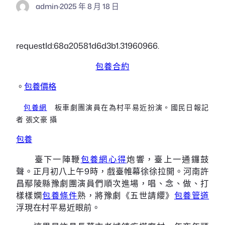
admin
·
2025 年 8 月 18 日
requestId:68a20581d6d3b1.31960966.
包養合約
。
包養價格
包養網
板車劇團演員在為村平易近扮演。國民日報記
者 張文豪 攝
包養
臺下一陣鞭
包養網心得
炮響，臺上一通鑼鼓
聲。正月初八上午9時，戲臺帷幕徐徐拉開。河南許
昌鄢陵縣豫劇團演員們順次進場，唱、念、做、打
樣樣嫻
包養條件
熟，將豫劇《五世請纓》
包養管道
浮現在村平易近眼前。