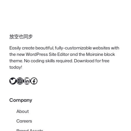
放空也同步
Easily create beautiful, fully-customizable websites with
the new WordPress Site Editor and the Moiraine block
theme. No coding skills required. Download for free
today!
X
Instagram
LinkedIn
Facebook
Company
About
Careers
Brand Assets