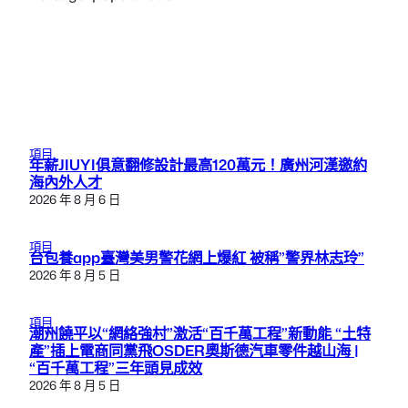
項目
年薪JIUYI俱意翻修設計最高120萬元！廣州河漢邀約
海內外人才
2026 年 8 月 6 日
項目
台包養app臺灣美男警花網上爆紅 被稱”警界林志玲”
2026 年 8 月 5 日
項目
潮州饒平以“網絡強村”激活“百千萬工程”新動能 “土特
產”插上電商同黨飛OSDER奧斯德汽車零件越山海 |
“百千萬工程”三年頭見成效
2026 年 8 月 5 日