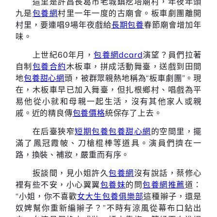
這里是許昌長葛市老城鎮疙塔廟村，年夜年頭
九是
包養網
村里一年一度的古廟會。板車劇團離開
村里，要連唱9場年夜戲給
長期包養
春節廟會增加年
味。
上世紀60年月，
包養網dcard
演望？員們拉著
自制
包養合約
木板車，拼成活動舞臺，送戲到田間
地
包養甜心網
頭，被群眾親熱地稱為“板車劇團”。現
在，木板車早已加入舞臺，但扎根鄉村、唱戲為平
易他從小就和母親一起生活，沒有其他家人或親
戚。近的精良傳
包養價格
統保存了上去。
在后臺狹窄
短期包養
包養甜心網
的空間里，擺
滿了鳳冠霞帔、刀槍棍棒等道具。演員們擠在一
路，換裝、補妝，嚴重而有序。
扳談間，見小姐許久
包養網
沒有說話，蔡修心
裡有些不安，小心翼翼
包養妹
的問
包養網推薦
道：
“小姐，你不喜歡
女大生包養俱樂部
這種辮子，還是
奴婢幫你重新編辮子？”不時有涼風從幕布口鉆出