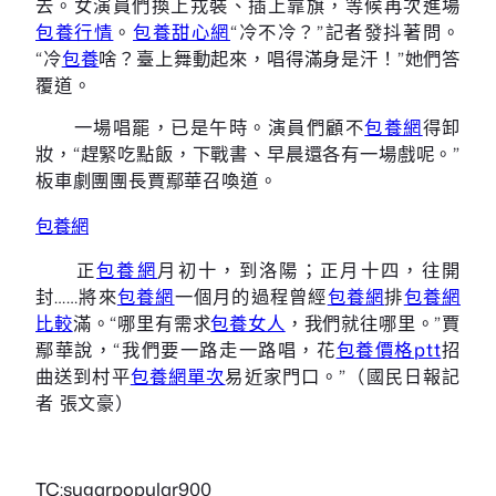
去。女演員們換上戎裝、插上靠旗，等候再次進場
包養行情
。
包養甜心網
“冷不冷？”記者發抖著問。
“冷
包養
啥？臺上舞動起來，唱得滿身是汗！”她們答
覆道。
一場唱罷，已是午時。演員們顧不
包養網
得卸
妝，“趕緊吃點飯，下戰書、早晨還各有一場戲呢。”
板車劇團團長賈鄢華召喚道。
包養網
正
包養網
月初十，到洛陽；正月十四，往開
封……將來
包養網
一個月的過程曾經
包養網
排
包養網
比較
滿。“哪里有需求
包養女人
，我們就往哪里。”賈
鄢華說，“我們要一路走一路唱，花
包養價格ptt
招
曲送到村平
包養網單次
易近家門口。”（
國民日報記
）
者 張文豪
TC:sugarpopular900