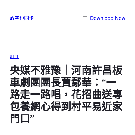
跳至主要內容
放空也同步
Download Now
項目
央媒不雅豫｜河南許昌板
車劇團團長賈鄢華：“一
路走一路唱，花招曲送專
包養網心得到村平易近家
門口”