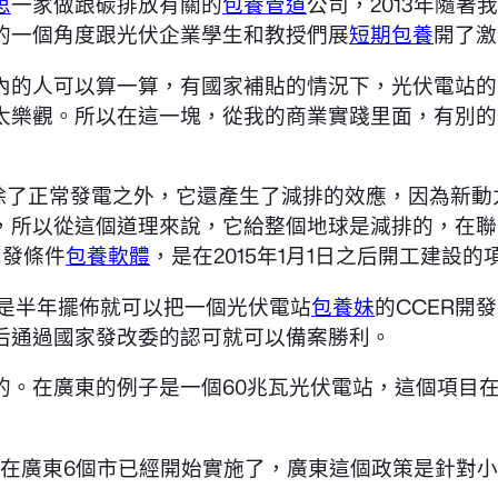
思
一家做跟碳排放有關的
包養管道
公司，2013年隨
的一個角度跟光伏企業學生和教授們展
短期包養
開了激
內的人可以算一算，有國家補貼的情況下，光伏電站的
太樂觀。所以在這一塊，從我的商業實踐里面，有別的
站除了正常發電之外，它還產生了減排的效應，因為新動
，所以從這個道理來說，它給整個地球是減排的，在聯
開發條件
包養軟體
，是在2015年1月1日之后開工建設的
是半年擺佈就可以把一個光伏電站
包養妹
的CCER開
后通過國家發改委的認可就可以備案勝利。
的。在廣東的例子是一個60兆瓦光伏電站，這個項目
朝在廣東6個市已經開始實施了，廣東這個政策是針對