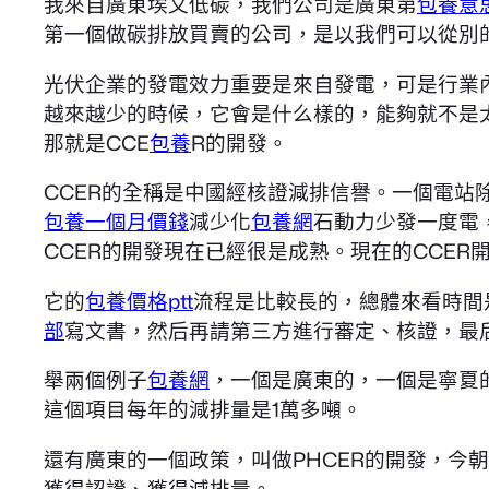
我來自廣東埃文低碳，我們公司是廣東第
包養意
第一個做碳排放買賣的公司，是以我們可以從別
光伏企業的發電效力重要是來自發電，可是行業
越來越少的時候，它會是什么樣的，能夠就不是
那就是CCE
包養
R的開發。
CCER的全稱是中國經核證減排信譽。一個電
包養一個月價錢
減少化
包養網
石動力少發一度電
CCER的開發現在已經很是成熟。現在的CCER
它的
包養價格ptt
流程是比較長的，總體來看時間
部
寫文書，然后再請第三方進行審定、核證，最
舉兩個例子
包養網
，一個是廣東的，一個是寧夏
這個項目每年的減排量是1萬多噸。
還有廣東的一個政策，叫做PHCER的開發，今