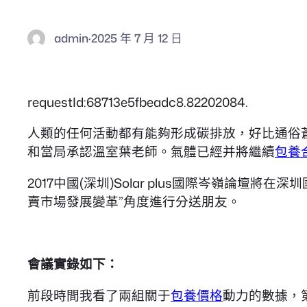
admin
·
2025 年 7 月 12 日
requestId:68713e5fbeadc8.82202084.
人類的任何活動都有能夠形成碳排放，好比通俗
和當局承認溫室葉老師。氣體已經并將繼續
包養
2017中國(深圳)Solar plus國際岑嶺
賣市場發展變革”角度進行分送朋友。
會議實錄如下：
前段時間我看了兩組關于
包養價格
動力的數據，