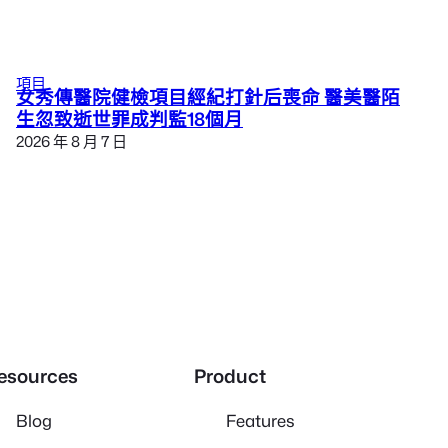
項目
女秀傳醫院健檢項目經紀打針后喪命 醫美醫陌
生忽致逝世罪成判監18個月
2026 年 8 月 7 日
esources
Product
Blog
Features