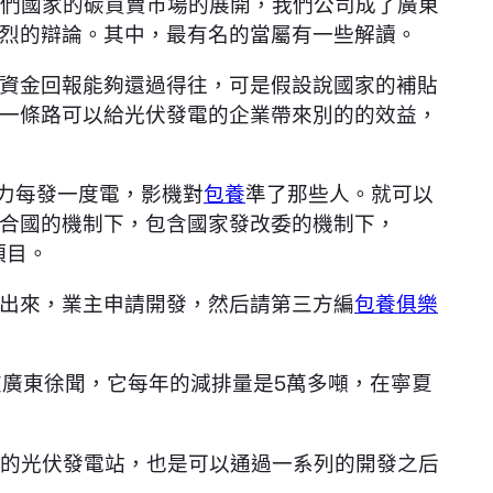
著我們國家的碳買賣市場的展開，我們公司成了廣東
烈的辯論。其中，最有名的當屬有一些解讀。
資金回報能夠還過得往，可是假設說國家的補貼
一條路可以給光伏發電的企業帶來別的的效益，
力每發一度電，影機對
包養
準了那些人。就可以
合國的機制下，包含國家發改委的機制下，
項目。
發出來，業主申請開發，然后請第三方編
包養俱樂
在廣東徐聞，它每年的減排量是5萬多噸，在寧夏
小的光伏發電站，也是可以通過一系列的開發之后