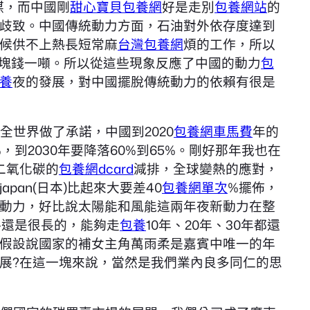
煤，而中國剛
甜心寶貝包養網
好是走別
包養網站
的
歧致。中國傳統動力方面，石油對外依存度達到
候供不上熱長短常麻
台灣包養網
煩的工作，所以
0塊錢一噸。所以從這些現象反應了中國的動力
包
養
夜的發展，對中國擺脫傳統動力的依賴有很是
全世界做了承諾，中國到2020
包養網車馬費
年的
，到2030年要降落60%到65%。剛好那年我也在
二氧化碳的
包養網dcard
減排，全球變熱的應對，
an(日本)比起來大要差40
包養網單次
%擺佈，
新動力，好比說太陽能和風能這兩年夜新動力在整
路還是很長的，能夠走
包養
10年、20年、30年都還
假設說國家的補女主角萬雨柔是嘉賓中唯一的年
展?在這一塊來說，當然是我們業內良多同仁的思