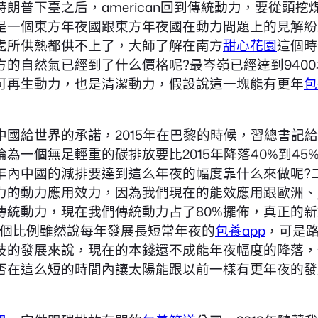
普下臺之后，american回到傳統動力，要從頭挖
是一個東方年夜國跟東方年夜國在動力問題上的見解紛
處所供熱都供不上了，大師了解在南方
甜心花園
這個時
的自然氣已經到了什么價格呢?最岑嶺已經達到940
可再生動力，也是清潔動力，假設說這一塊能有更年
包
國給世界的承諾，2015年在巴黎的時候，習總書記給
淪為一個無足輕重的碳排放要比2015年降落40%到45%
年內中國的減排要達到這么年夜的幅度靠什么來做呢?
動力應用效力，因為我們現在的能效應用跟歐洲、jap
傳統動力，現在我們傳統動力占了80%擺佈，真正的
這個比例雖然說每年發展長短常年夜的
包養app
，可是
技的發展來說，現在的本錢還不成能年夜幅度的降落，
否在這么短的時間內讓太陽能跟以前一樣有更年夜的發