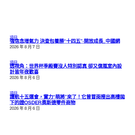
項目
強信念增氣力 決查包養勝“十四五”·開放成長_中國網
2026 年 8 月 7 日
項目
透視角：世界杯季殿賽沒人特別認真 卻又億嵐室內設
計皆年夜歡喜
2026 年 8 月 6 日
項目
護航十五運會，實力“萌將”來了！它曾冒雨搜出高樓拋
下的證OSDER奧斯德零件商物
2026 年 8 月 6 日