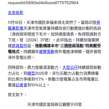
requestId:6890ed4e6aaa87.75752964.
全息投影
11月19日，天津市國民幸福來得太突然了。當局印發
奇
藝果影像
天津市空氣質量持續改良行動實施計劃的告訴
（津政辦宋微放下毛巾，加快速度填表，免得耽誤對方
下班。發〔2024〕37號）。此中指出，持續加強電網
建
道具製作
設，
推動構建本市“三通道兩落點”特高壓受
電格式
。持續擴年
展覽策劃
夜外電進津規模，穩步晉陞
凈外受電比例。
同時提到，鼎力發展清潔動力，
大型公仔
持續晉陞新動
力占比，到
模型
2025年，非化石動力占動力消費總量
的比例力爭達到11.7%，新動力發電量占全市用電量比
重達
記者會
到10%以上。
原文如下：
天津市國民當局辦公廳關于印發