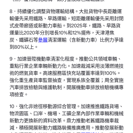
8．持續優化調整貨物運輸結構。大批貨物中長距離運
輸優先采用鐵路、旱路運輸，短距離運輸優先采用封閉
式皮帶廊道或新動力車船。到2025年，鐵路、旱路貨
運量比2020年分別增長10%和12%擺佈，天津港焦
炭、鐵礦石等
參展
清潔運輸（含新動力車）比例力爭達
到80%以上。
9．加速晉陞機動車清潔化程度。推動公共領域車輛、
重點行業企業車輛新動力化。加速裁減采用淡薄燃燒技
術的燃氣貨車。高速服務區快充站覆蓋率達到100%。
強化重生產貨車監督抽查，實現系族全覆蓋；周全實施
汽車排放檢驗與維護軌制，開展機動車排放檢驗機構專
項檢查。
10．強化非途徑移動源綜合管理。加速推進鐵路貨場、
物流園區、口岸、機場、工礦企業內部作業車輛和機械
新動力更換新的資料改革。鼎力推動老舊鐵路機車裁
減，積極開展新動力鐵路裝備推廣應用。推動發展新動