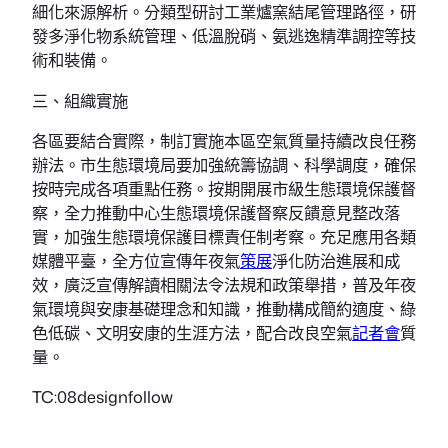
細化來源解析。分類型研討工業爐窯結尾管理路徑，研
發多淨化物系統管理、低溫脫硝、氨逃逸精準調控等技
術和裝備。
三、組織實施
各區要結合實際，制訂實施本區空氣質量持續改良任務
辦法。市生態環境局要加強統籌協調、科學調度，確保
按時完成各項重點任務。按期開展市級生態環境保護督
察，全力推動中心生態環境保護督察反饋意見整改落
實，加強生態環境保護目標責任制考察。充足應用各類
媒體平臺，全方位宣傳年夜氣
策展
淨化防治進展和成
效，廣泛宣傳解讀相關法令法規和政策舉措，普及年夜
氣環境與安康基礎理念和知識，推動構成簡約適度、綠
色低碳、文明安康的生涯方法，配合改良空氣
記者會
質
量。
TC:08designfollow