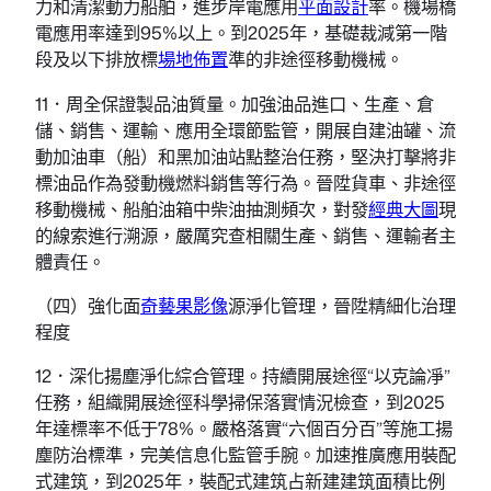
力和清潔動力船舶，進步岸電應用
平面設計
率。機場橋
電應用率達到95%以上。到2025年，基礎裁減第一階
段及以下排放標
場地佈置
準的非途徑移動機械。
11．周全保證製品油質量。加強油品進口、生產、倉
儲、銷售、運輸、應用全環節監管，開展自建油罐、流
動加油車（船）和黑加油站點整治任務，堅決打擊將非
標油品作為發動機燃料銷售等行為。晉陞貨車、非途徑
移動機械、船舶油箱中柴油抽測頻次，對發
經典大圖
現
的線索進行溯源，嚴厲究查相關生產、銷售、運輸者主
體責任。
（四）強化面
奇藝果影像
源淨化管理，晉陞精細化治理
程度
12．深化揚塵淨化綜合管理。持續開展途徑“以克論凈”
任務，組織開展途徑科學掃保落實情況檢查，到2025
年達標率不低于78%。嚴格落實“六個百分百”等施工揚
塵防治標準，完美信息化監管手腕。加速推廣應用裝配
式建筑，到2025年，裝配式建筑占新建建筑面積比例