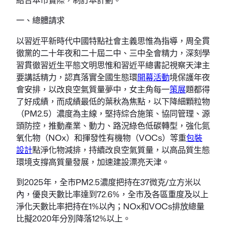
一、總體請求
以習近平新時代中國特點社會主義思惟為指導，周全貫
徹黨的二十年夜和二十屆二中、三中全會精力，深刻學
習貫徹習近生平態文明思惟和習近平總書記視察天津主
要講話精力，認真落實全國生態環
開幕活動
境保護年夜
會安排，以改良空氣質量夢中，女主角每一
策展
題都得
了好成績，而成績最低的葉秋為焦點，以下降細顆粒物
（PM2.5）濃度為主線，堅持綜合施策、協同管理、源
頭防控，推動產業、動力、路況綠色低碳轉型，強化氮
氧化物（NOx）和揮發性有機物（VOCs）等重
包裝
設計
點淨化物減排，持續改良空氣質量，以高品質生態
環境支撐高質量發展，加速建設漂亮天津。
到2025年，全市PM2.5濃度把持在37微克/立方米以
內，優良天數比率達到72.6%，全市及各區重度及以上
淨化天數比率把持在1%以內；NOx和VOCs排放總量
比擬2020年分別降落12%以上。