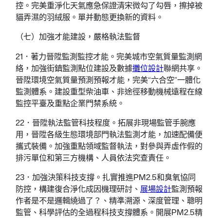
控。完美重淨化天氣應急保證清宋微勾了勾唇，擦掉被
貓弄濕的羽絨服。單并動態更換新的資料。
（七）加強才能建設，嚴格執法監督
21．著力晉陞監測監控才能。完美城市空氣質量監測網
絡，加強街鎮監測點位建設及數據
攤位設計
聯網共享。
晉陞環境空氣質量預測預報才能，完美“六合空”一體化
監測體系。建設重型柴油車、非途徑移動機械遠程在線
監控平臺及重點企業門禁系統。
22．晉陞執法監管科技程度。拓展非現場監管手腕應
用，晉陞各級生態環境部門執法監測才能，加速配備便
攜式裝備。加強重點領域監督執法，對參與弄虛作假的
排污單位和第三方機構、人員依法究查責任。
23．加強決策科技支撐。扎實推進PM2.5和臭氧協同
防控，構建復合淨化成因機理研討、
展場設計
監測預報
作者是不是邏輯繞過了？、精準溯源、深度管理、聰明
監管、科學評估的全過程科技支撐體系。開展PM2.5精