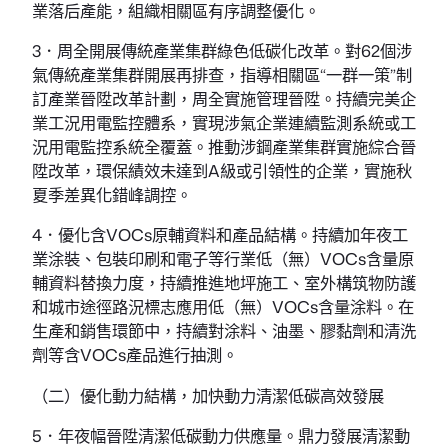
業落后產能，組織相關區有序調整優化。
3．周全開展傳統產業集群綠色低碳化改革。對62個涉
氣傳統產業集群開展再排查，指導相關區“一群一策”制
訂產業晉陞改革計劃，周全實施管理晉陞。持續完美企
業工況用電監控體系，實現涉氣企業連續監測系統或工
況用電監控系統全覆蓋。推動涉鋼產業集群實施綜合晉
陞改革，環保績效未達到A級或引領性的企業，實施秋
夏季差異化錯峰調控。
4．優化含VOCs原輔資料和產品結構。持續加年夜工
業涂裝、包裝印刷和電子等行業低（無）VOCs含量原
輔資料替換力度，持續推進地坪施工、室外構筑物防護
和城市途徑路況標志應用低（無）VOCs含量涂料。在
生產和銷售環節中，持續對涂料、油墨、膠黏劑和清洗
劑等含VOCs產品進行抽測。
（二）優化動力結構，加快動力清潔低碳高效發展
5．年夜幅晉陞清潔低碳動力供應量。鼎力發展清潔動