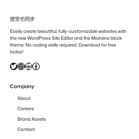
放空也同步
Easily create beautiful, fully-customizable websites with
the new WordPress Site Editor and the Moiraine block
theme. No coding skills required. Download for free
today!
X
Instagram
LinkedIn
Facebook
Company
About
Careers
Brand Assets
Contact