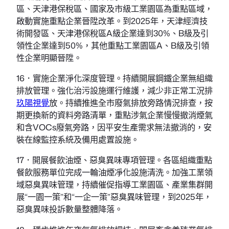
區、天津港保稅區、國家及市級工業園區為重點區域，
啟動實施重點企業晉陞改革。到2025年，天津經濟技
術開發區、天津港保稅區A級企業達到30%、B級及引
領性企業達到50%，其他重點工業園區A、B級及引領
性企業明顯晉陞。
16．實施企業淨化深度管理。持續開展鋼鐵企業無組織
排放管理。強化治污設施運行維護，減少非正常工況排
玖陽視覺
放。持續推進全市廢氣排放旁路情況排查，按
期更換新的資料旁路清單，重點涉氣企業慢慢撤消煙氣
和含VOCs廢氣旁路，因平安生產需求無法撤消的，安
裝在線監控系統及備用處置設施。
17．開展餐飲油煙、惡臭異味專項管理。各區組織重點
餐飲服務單位完成一輪油煙凈化設施清洗。加強工業領
域惡臭異味管理，持續催促指導工業園區、產業集群開
展“一園一策”和“一企一策”惡臭異味管理，到2025年，
惡臭異味投訴數量整體降落。