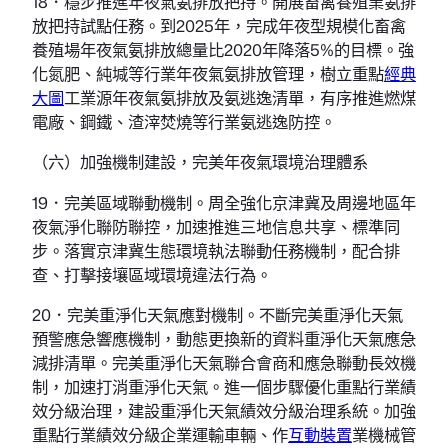
18．穩步推進年夜氣氨排放把持。開展畜禽養殖業氨排
放把持試點任務。到2025年，完成年夜型規模化畜禽
養殖場年夜氣氨排放總量比2020年降落5%的目標。強
化氮肥、純堿等行業年夜氣氨排放管理，樹立重點
經典
大圖
工業源年夜氣氨排放及氨逃逸清單，有序推進燃煤
電廠、鋼鐵、渣滓焚燒等行業氨逃逸防控。
（六）加強機制建設，完美年夜氣環境治理體系
19．完美區域聯動機制。周全強化京津冀及周邊地區年
夜氣淨化聯防聯控，加速推進三地信息共享、標準同
步。落實京津冀生態環境執法聯動任務機制，配合排
查、打擊接壤區域環境違法行為。
20．完美重淨化天氣應對機制。不斷完美重淨化天氣
預警應急響應機制，動態更換新的資料重淨化天氣應急
減排清單。完美重淨化天氣聯合會商和應急聯動長效機
制，加速打消重淨化天氣。進一個步驟優化重點行業績
效分級治理，建設重淨化天氣績效分級治理系統。加強
重點行業績效分級企業運輸車輛、作
互動裝置
業機械管