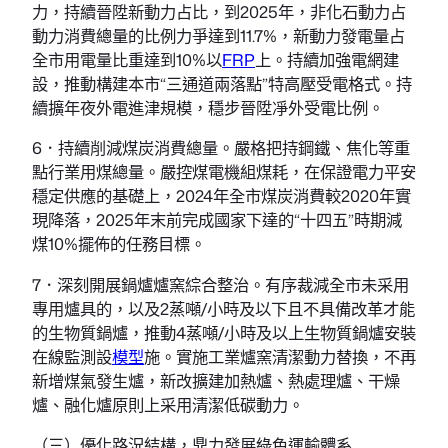
力，持續晉陞新動力占比，到2025年，非化石動力占
動力消費總量的比例力爭達到11.7%，新動力發電量占
全市用電量比重達到10%以
FRP
上。持續加強電網建
設，推動構建本市“三通道兩落點”特高壓受電格式。持
續擴年夜外電進津規模，穩步晉陞凈外受電比例。
6．持續削減煤炭消費總量。嚴格把持鋼鐵、焦化等重
點行業用煤總量。嚴控煤電機組煤耗，在保證電力平安
穩定供應的基礎上，2024年全市煤炭消費較2020年實
現降落，2025年末前完成國家下達的“十四五”時期減
煤10%擺佈的任務目標。
7．深刻開展鍋爐爐窯綜合整治。有序裁減全市未采用
專用爐具的，以及2蒸噸/小時及以下且不具備改革才能
的生物質鍋爐，推動4蒸噸/小時及以上生物質鍋爐安裝
在線監測設
模型
施。實施工業爐窯清潔動力替換，不再
新增煤氣發生爐，新改擴建加熱爐、熱處理爐、干燥
爐、融化爐原則上采用清潔低碳動力。
（三）優化路況結構，鼎力發展綠色運輸體系