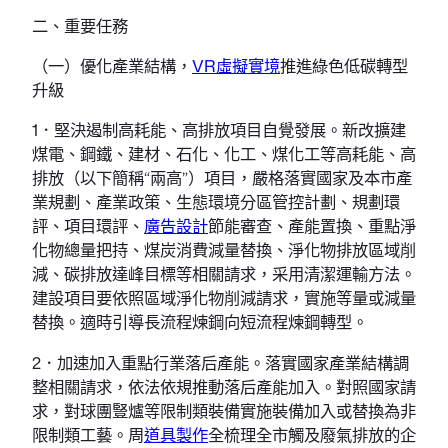
二、重要任務
（一）優化產業結構，
VR虛擬實境
推進綠色低碳轉型
升級
1．堅決遏制高耗能、高排放項目自覺發展。新改擴建
煤電、鋼鐵、建材、石化、化工、煤化工等高耗能、高
排放（以下簡稱“兩高”）項目，嚴格落實國家及本市產
業規劃、產業政策、生態環境分區管控計劃、規劃環
評、項目環評、
廣告設計
節能審查、產能置換、重點淨
化物總量把持、煤炭消費減量替換、淨化物排放區域削
減、碳排放達峰目標等相關請求，采用清潔運輸方法。
建設項目要依照區域淨化物削減請求，實施等量或減量
替換。適時引導長流程煉鋼向短流程煉鋼轉型。
2．加速加入重點行業落后產能。落實國家產業結構調
整相關請求，依法依規推動落后產能加入。對照國家請
求，對球團豎爐等限制類裝備實施裝備加入或替換為非
限制類工藝。周
道具製作
全梳理全市觸及廢氣排放的企