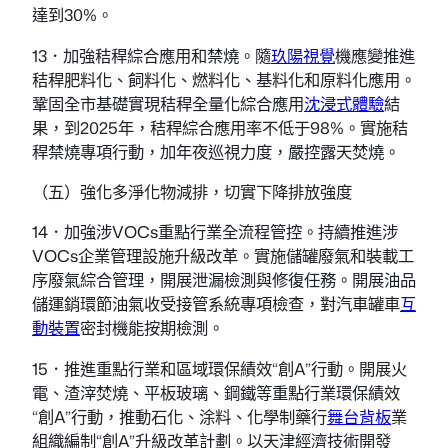
達到30%。
13．加強秸稈綜合應用和禁燒。隨
玖陽視覺
機應變推進
秸稈肥料化、飼料化、燃料化、基料化和原料化應用。
鞏固全市基礎實現秸稈全量化綜合應用
沈浸式體驗
結
果，到2025年，秸稈綜合應用率不低于98%。實施秸
稈禁燒專項行動，加年夜巡視力度，嚴控露天焚燒。
（五）強化多淨化物減排，切實下降排放強度
14．加強涉VOCs重點行業全流程管控。持續推進涉
VOCs企業管理設施升級改革。實施儲罐廢氣和裝載工
序廢氣綜合管理，開展泄漏檢測與修復任務。開展油品
儲運銷環節油氣收受接管系統專項檢查，對汽車罐車
互
動裝置
密封機能按期檢測。
15．推進重點行業和區域環保績效“創A”行動。開展火
電、渣滓焚燒、平板玻璃、鋼鐵等重點行業環保績效
“創A”行動，推動石化、涂料、化學制藥行
舞台背板
業
組織編制“創A”升級改革計劃。以天津經濟技術開發