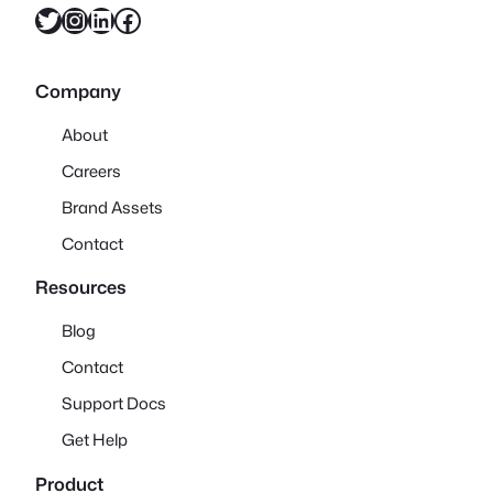
X
Instagram
LinkedIn
Facebook
Company
About
Careers
Brand Assets
Contact
Resources
Blog
Contact
Support Docs
Get Help
Product