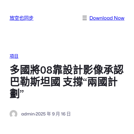
跳至主要內容
放空也同步
Download Now
項目
多國將08靠設計影像承認
巴勒斯坦國 支撐“兩國計
劃”
admin
·
2025 年 9 月 16 日