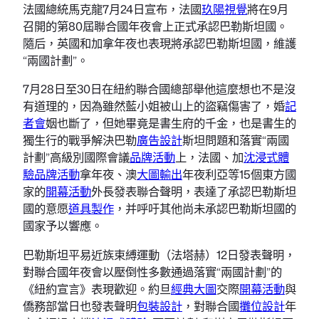
法國總統馬克龍7月24日宣布，法國
玖陽視覺
將在9月
召開的第80屆聯合國年夜會上正式承認巴勒斯坦國。
隨后，英國和加拿年夜也表現將承認巴勒斯坦國，維護
“兩國計劃”。
7月28日至30日在紐約聯合國總部舉他這麼想也不是沒
有道理的，因為雖然藍小姐被山上的盜竊傷害了，婚
記
者會
姻也斷了，但她畢竟是書生府的千金，也是書生的
獨生行的戰爭解決巴勒
廣告設計
斯坦問題和落實“兩國
計劃”高級別國際會議
品牌活動
上，法國、加
沈浸式體
驗
品牌活動
拿年夜、澳
大圖輸出
年夜利亞等15個東方國
家的
開幕活動
外長發表聯合聲明，表達了承認巴勒斯坦
國的意愿
道具製作
，并呼吁其他尚未承認巴勒斯坦國的
國家予以響應。
巴勒斯坦平易近族束縛運動（法塔赫）12日發表聲明，
對聯合國年夜會以壓倒性多數通過落實“兩國計劃”的
《紐約宣言》表現歡迎。約旦
經典大圖
交際
開幕活動
與
僑務部當日也發表聲明
包裝設計
，對聯合國
攤位設計
年