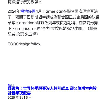
持續進行侵犯戰爭。
2024年
場地佈置
4月，american在聯合國安理會否決
了一項關于巴勒斯坦申請成為聯合國正式會員國的決議
草案。american駐以色列年夜使近期稱，在當前形勢
下，american不再“全力”支撐巴勒斯坦建國。（總臺
記者 梁慧 朱云翔）
TC:08designfollow
項目
透視角：世界杯季殿賽沒人特別認真 卻又億嵐室內設
計皆年夜歡喜
2026 年 8 月 6 日