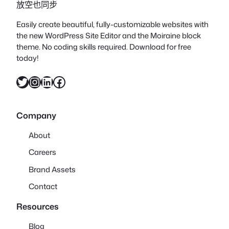
放空也同步
Easily create beautiful, fully-customizable websites with
the new WordPress Site Editor and the Moiraine block
theme. No coding skills required. Download for free
today!
X
Instagram
LinkedIn
Facebook
Company
About
Careers
Brand Assets
Contact
Resources
Blog