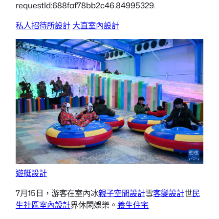
requestId:688faf78bb2c46.84995329.
私人招待所設計
大直室內設計
遊艇設計
7月15日，游客在室內冰
親子空間設計
雪
客變設計
世
民
生社區室內設計
界休閑娛樂。
養生住宅