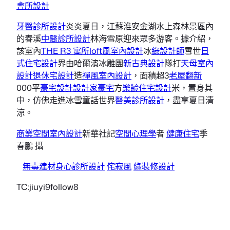
會所設計
牙醫診所設計
炎炎夏日，江蘇淮安金湖水上森林景區內
的春溪
中醫診所設計
林海雪原迎來眾多游客。據介紹，
該室內
THE R3 寓所
loft風室內設計
冰
綠設計師
雪世
日
式住宅設計
界由哈爾濱冰雕團
新古典設計
隊打
天母室內
設計
退休宅設計
造
禪風室內設計
，面積超3
老屋翻新
000平
豪宅設計
設計家豪宅
方
樂齡住宅設計
米，置身其
中，仿佛走進冰雪童話世界
醫美診所設計
，盡享夏日清
涼。
商業空間室內設計
新華社記
空間心理學
者
健康住宅
季
春鵬 攝
無毒建材
身心診所設計
侘寂風
綠裝修設計
TC:jiuyi9follow8