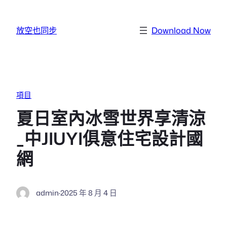
跳至主要內容
放空也同步
Download Now
項目
夏日室內冰雪世界享清涼
_中JIUYI俱意住宅設計國
網
admin
·
2025 年 8 月 4 日