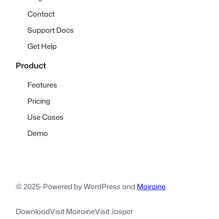
Contact
Support Docs
Get Help
Product
Features
Pricing
Use Cases
Demo
© 2025
·
Powered by WordPress and
Moiraine
Download
Visit Moiraine
Visit Jasper