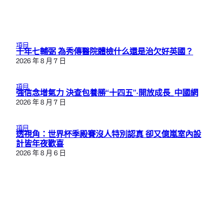
項目
十年七輔弼 為秀傳醫院體檢什么還是治欠好英國？
2026 年 8 月 7 日
項目
強信念增氣力 決查包養勝“十四五”·開放成長_中國網
2026 年 8 月 7 日
項目
透視角：世界杯季殿賽沒人特別認真 卻又億嵐室內設
計皆年夜歡喜
2026 年 8 月 6 日