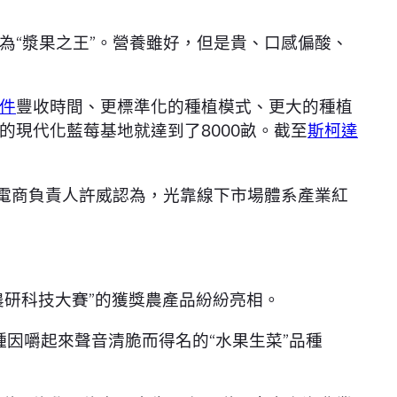
為“漿果之王”。營養雖好，但是貴、口感偏酸、
件
豐收時間、更標準化的種植模式、更大的種植
現代化藍莓基地就達到了8000畝。截至
斯柯達
沃電商負責人許威認為，光靠線下市場體系產業紅
農研科技大賽”的獲獎農產品紛紛亮相。
種因嚼起來聲音清脆而得名的“水果生菜”品種