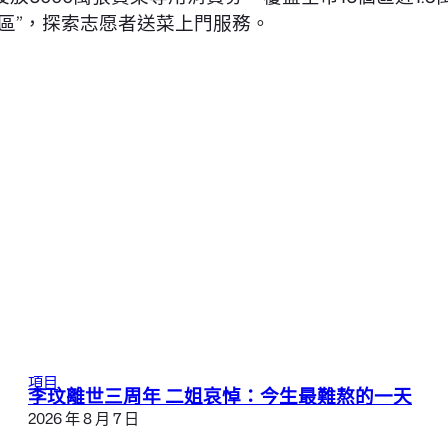
社區”，探索志愿者送菜上門服務。
項目
李玟離世三周年 二姐哀悼：今生最難熬的一天
2026 年 8 月 7 日