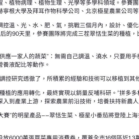
程、植物病理、植物生理、光學等多學科領域。參賽團
赫寧根大學及拜耳作物科學公司、北京極星農業公司等
調控溫、光、水、肥、氣，挑戰三個月內，設計、優化
隨后的90天里，參賽團隊將完成三茬翠恬生菜的種植
供應一家人的蔬菜”：無需自己調溫、澆水，只要用手機
營養液配比等動作。
調控研究透徹了，所積累的經驗和技術可以移植到其他
業種植的應用轉化，最終實現以銷量反哺科研。”拼多
深入到產業上游，探索農業前沿技術，培養扶持新農人
技大賽”的明星產品——翠恬生菜、極星小番茄將登陸上
投放6000萬張買菜專用消費券，覆蓋全市16個區近1