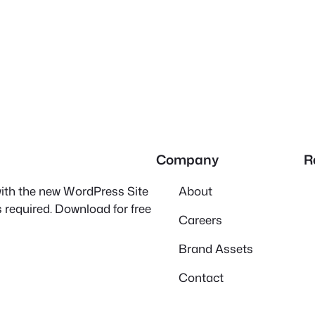
Company
R
 with the new WordPress Site
About
 required. Download for free
Careers
Brand Assets
Contact