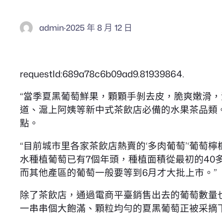
admin
·
2025 年 8 月 12 日
requestId:689a78c6b09ad9.81939864.
“當季夏黑葡萄鮮果，顆顆手剝去皮，脆爽嫩滑
道、滬上阿姨等新中式茶飲店必備的水果茶品類
點。
“目前城市里各家茶飲店熱賣的‘多肉葡萄’‘葡萄
水種植葡萄已有7個年頭，種植面積從最初的40
而其他產區的葡萄一般要等到6月才大批上市。”
除了茶飲店，通過電商平臺銷售出去的葡萄數量
一串串個大飽滿、顆粒均勻的夏黑葡萄正被采摘