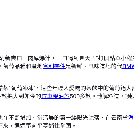
，清新爽口，肉厚爆汁，一口喝到夏天！”打開點單小
。葡萄品種和產地
賓利零件
是新鮮、風味道地的代
BM
檸檬茶’‘葡萄凍凍’，這些年輕人愛喝的茶飲中的葡萄絕
多畝擴大到如今的
汽車機油芯
500多畝。他解釋道，“建
也在不斷增加。當清晨的第一縷陽光灑落，在云南省
汽
下來，通過電商平臺銷往全國。