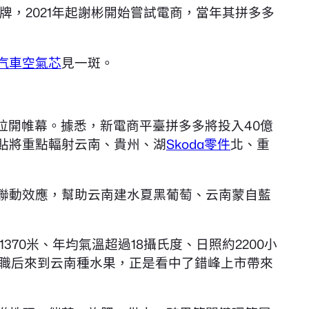
，2021年起謝彬開始嘗試電商，當年其拼多多
汽車空氣芯
見一斑。
式拉開帷幕。據悉，新電商平臺拼多多將投入40億
貼將重點輻射云南、貴州、湖
Skoda零件
北、重
揮聯動效應，幫助云南建水夏黑葡萄、云南蒙自藍
0米、年均氣溫超過18攝氏度、日照約2200小
辭職后來到云南種水果，正是看中了錯峰上市帶來