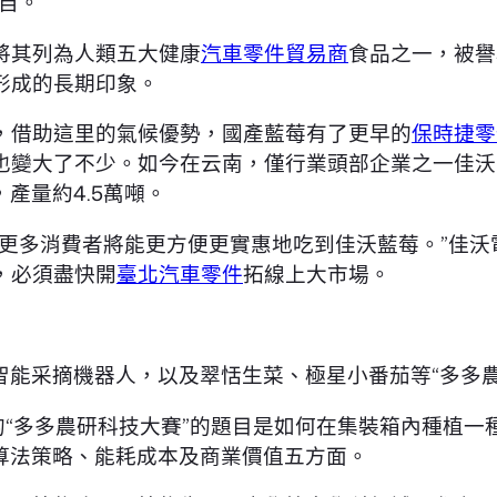
自。
織將其列為人類五大健康
汽車零件貿易商
食品之一，被譽
形成的長期印象。
，借助這里的氣候優勢，國產藍莓有了更早的
保時捷零
變大了不少。如今在云南，僅行業頭部企業之一佳沃的
，產量約4.5萬噸。
，更多消費者將能更方便更實惠地吃到佳沃藍莓。”佳
，必須盡快開
臺北汽車零件
拓線上大市場。
,智能采摘機器人，以及翠恬生菜、極星小番茄等“多多
的“多多農研科技大賽”的題目是如何在集裝箱內種植一
、算法策略、能耗成本及商業價值五方面。