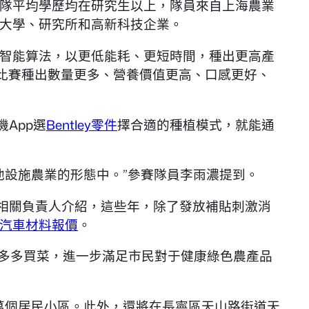
隊平均學歷均在研究生以上，隊員來自上海農業
大學、研究所和高新科技企業。
智能算法，以更低能耗、更短時間，種出更高產
，比賽種出數量更多、營養價值更高、口感更好、
App選
Bentley零件
擇合適的種植模式，就能通
設施農業的形態中。”參賽隊員李雨濃提到。
多相關負責人介紹，這些年，除了發放補貼刺激消
汽車材料報價
。
海多多買菜，進一步滿足市民對于健康綠色農產品
.3萬個居民小區。此外，還將在長寧區天山路街道天