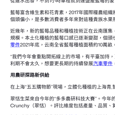
從建水出發，不到1小時車程就到達盛產藍莓的蒙
藍莓富含維生素和花青素，2017年國際糧農組
個頭偏小，是多數消費者多年來對這種貴族水果
近幾年，新的藍莓品種和種植技術正在云南匯集
規模。本土化種植的藍莓口感已逐漸變甜，個頭也
零件
2021年底，云南全省藍莓種植面積約10萬畝
“我們今年會重點開拓線上的市場，有平臺加持
利期不會太久，想要更長期的持續發展
汽車零件
用農研探路新供給
在上海“五五購物節”現場，立體化種植的上海青
翠恬生菜來自今年的“多多農研科技大賽”。今年
Crunchy（翠恬）。評比維度包括產量、品質