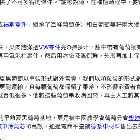
提供了不可多得的條件。”謝彬說道，在種植過程中，
成
福斯零件
，繼承了巨峰葡萄多汁和白葡萄無籽兩大優
珠，果肉飽滿透
VW零件
亮Q彈多汁，甜中帶有葡萄獨
再用氣泡柱裹住，然后用冰袋降溫保鮮，外層再加上保
將夏黑葡萄以串裝形式對外售賣，我們以顆粒裝的形式
萄更耐運輸，且每顆葡萄都保留了果蒂，不影響消費者
就會低很多。他將這些葡萄串收購回來，再由人工將其
大的早熟夏黑葡萄基地，更是被中國農學會葡萄分會
奧
汽車冷氣芯
10萬畝，通過電商平臺銷
德系車材料
售出去