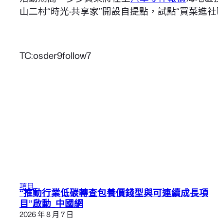
山二村“時光·共享家”開設自提點，試點“買菜進
TC:osder9follow7
項目
“推動行業低碳轉查包養價錢型與可連續成長項
目”啟動_中國網
2026 年 8 月 7 日