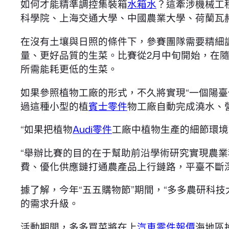
如何才能精準調控集裝箱
水箱水
？這牽涉機械工
科學院、上海交通大學、中國農業大學、荷蘭瓦
在沒有土壤與日照的條件下，參賽團隊需要精細
量、更好品質的生菜。比賽從2月中旬開始，在
所需能耗更低的生菜。
如果參照植物工廠的形式，不久將實現“一個陽臺
過這種小型的植
賓士零件
物工廠自動完成澆水、
“如果把植物
Audi零件
工廠中植物生產的細節環境
“舉辦比賽的目的在于幫助前沿學術研究實現農
費、優化供應鏈打通農產品上行鏈路，平臺不斷
據了解，今年“五五購物節”期間，“多多農研科
的需求升級。
活動期間，多多買菜將在上
汽車零件報價
海地區