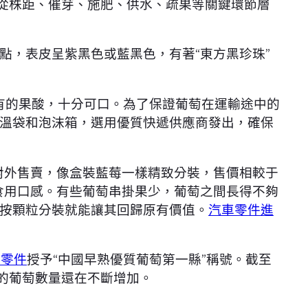
要從株距、催芽、施肥、供水、疏果等關鍵環節層
點，表皮呈紫黑色或藍黑色，有著“東方黑珍珠”
有的果酸，十分可口。為了保證葡萄在運輸途中的
溫袋和泡沫箱，選用優質快遞供應商發出，確保
對外售賣，像盒裝藍莓一樣精致分裝，售價相較于
食用口感。有些葡萄串掛果少，葡萄之間長得不夠
按顆粒分裝就能讓其回歸原有價值。
汽車零件進
迪零件
授予“中國早熟優質葡萄第一縣”稱號。截至
的葡萄數量還在不斷增加。