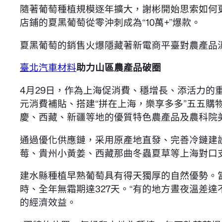
隨著葡萄種植規模逐年擴大，謝彬開始思索如何更
店鋪的夏黑葡萄從零沖刺成為“10萬+”爆款。
夏黑葡萄的銷售火爆隱藏著新電商平臺對農產品消
臺北汽車材料
助力山區農產品破圈
4月29日，作為上海促消費、穩增長、添活力的重
元消費補貼、搭建“拼在上海，樂享多多”五五購
慶、西藏、新疆等地的優質特色農產品及農科院
通過優化供應鏈，采用原產地直發、完善冷鏈建
莓、貴州小黃姜、西藏那曲冬蟲夏草等上海對口
建水縣種植早熟葡萄具有得天獨厚的自然優勢。當地
時、全年無霜期達327天。“有的地方晝夜溫差
的經濟效益。