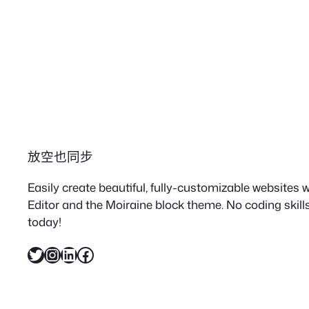
放空也同步
Easily create beautiful, fully-customizable websites
Editor and the Moiraine block theme. No coding skills
today!
X
Instagram
LinkedIn
Facebook