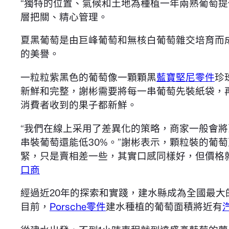
“獨特的位置、氣候和土地為種植一年兩熟葡萄
層把關、精心管理。
夏黑葡萄是由巨峰葡萄和無核白葡萄雜交培育而
的美譽。
一粒粒紫黑色的葡萄像一顆顆黑
藍寶堅尼零件
珍
新鮮和完整，謝彬需要將每一串葡萄先裝紙袋，
消費者收到的果子都新鮮。
“我們在線上采用了差異化的策略，商家一般會
串裝葡萄還能低30%。”謝彬表示，顆粒裝的葡
緊，只是賣相差一些，其實口感同樣好，但價格
口商
經過近20年的探索和實踐，建水縣成為全國最
目前，
Porsche零件
建水種植的葡萄面積將近有