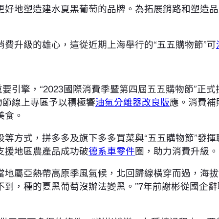
好地塑造建水夏黑葡萄的品牌。為拓展銷路和塑造品牌
費升級的雄心，這從近期上海舉行的“五五購物節”可
要引擎，“2023國際消費季暨第四屆五五購物節”正
物節線上專區予以積極響
油氣分離器改良版
應。消費補
美食。
設等方式，拼多多及旗下多多買菜與“五五購物節”發
支援地區農產品成功破
德系車零件
圈，助力消費升級。
屬亞熱帶高原季風氣候，北回歸線橫穿而過，海拔137
達不到，種的夏黑葡萄沒辦法變黑。”7年前謝彬從國企