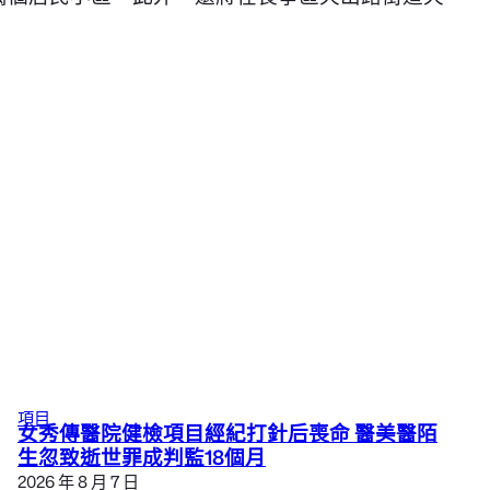
項目
女秀傳醫院健檢項目經紀打針后喪命 醫美醫陌
生忽致逝世罪成判監18個月
2026 年 8 月 7 日