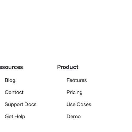
esources
Product
Blog
Features
Contact
Pricing
Support Docs
Use Cases
Get Help
Demo