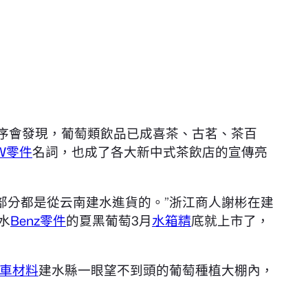
程序會發現，葡萄類飲品已成喜茶、古茗、茶百
W零件
名詞，也成了各大新中式茶飲店的宣傳亮
大部分都是從云南建水進貨的。”浙江商人謝彬在建
水
Benz零件
的夏黑葡萄3月
水箱精
底就上市了，
車材料
建水縣一眼望不到頭的葡萄種植大棚內，