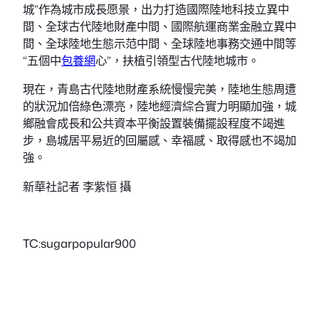
城”作為城市成長愿景，出力打造國際陸地科技立異中
間、全球古代陸地財產中間、國際航運商業金融立異中
間、全球陸地生態示范中間、全球陸地事務交通中間等
“五個中
包養網
心”，扶植引領型古代陸地城市。
現在，青島古代陸地財產系統慢慢完美，陸地生態周遭
的狀況加倍綠色漂亮，陸地經濟綜合實力明顯加強，城
鄉融會成長和公共資本平衡設置裝備擺設程度不竭進
步，島城居平易近的回屬感、幸福感、取得感也不竭加
強。
新華社記者 李紫恒 攝
TC:sugarpopular900