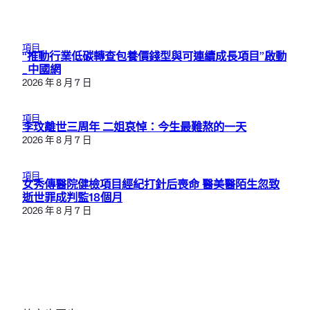
項目
“推動行業低碳轉查包養價錢型與可連續成長項目”啟動
_中國網
2026 年 8 月 7 日
項目
李玟離世三周年 二姐哀悼：今生最難熬的一天
2026 年 8 月 7 日
項目
女秀傳醫院健檢項目經紀打針后喪命 醫美醫陌生忽致
逝世罪成判監18個月
2026 年 8 月 7 日