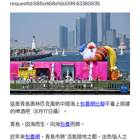
requestId:688a468e1da099.43380835.
這是青島奧林匹克風帆中間海上
包養網比擬
平臺上搭建
的啤酒吧（8月17日攝）。
青島，因海而生，向海
包養
而興。
近年來
包養網
，青島市將“活氣陸地之都、出色惱人之