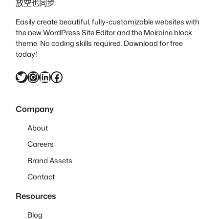
放空也同步
Easily create beautiful, fully-customizable websites with
the new WordPress Site Editor and the Moiraine block
theme. No coding skills required. Download for free
today!
X
Instagram
LinkedIn
Facebook
Company
About
Careers
Brand Assets
Contact
Resources
Blog