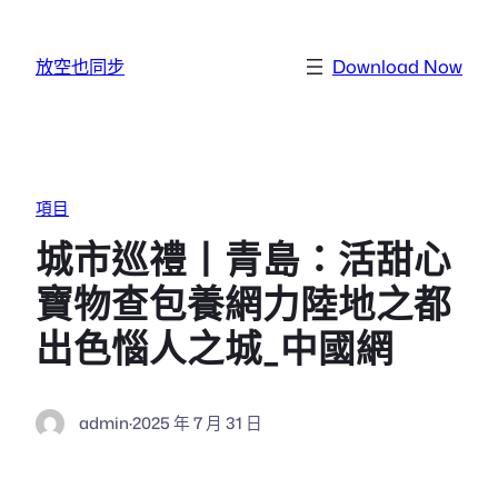
跳至主要內容
放空也同步
Download Now
項目
城市巡禮丨青島：活甜心
寶物查包養網力陸地之都
出色惱人之城_中國網
admin
·
2025 年 7 月 31 日