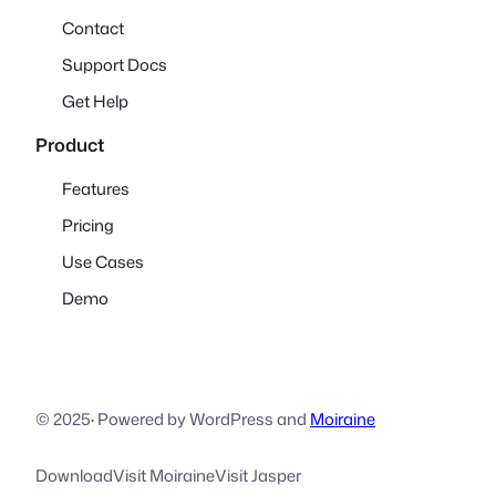
Contact
Support Docs
Get Help
Product
Features
Pricing
Use Cases
Demo
© 2025
·
Powered by WordPress and
Moiraine
Download
Visit Moiraine
Visit Jasper