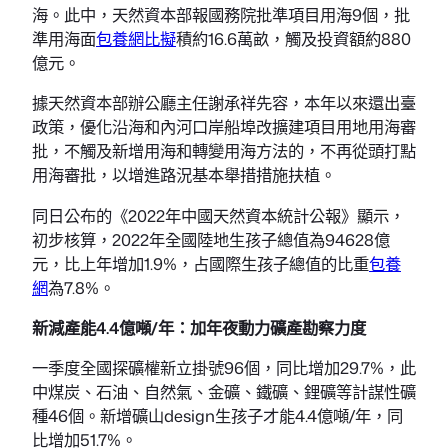
海。此中，天然資本部報國務院批準項目用海9個，批
準用海面
包養網比擬
積約16.6萬畝，觸及投資額約880
億元。
據天然資本部辦公廳主任謝承祥先容，本年以來還出臺
政策，優化沿海和內河口岸船埠改擴建項目用地用海審
批，不觸及新增用海和轉變用海方法的，不再從頭打點
用海審批，以增進路況基本舉措措施扶植。
同日公布的《2022年中國天然資本統計公報》顯示，
初步核算，2022年全國陸地生孩子總值為94628億
元，比上年增加1.9%，占國際生孩子總值的比重
包養
網
為7.8%。
新減產能4.4億噸/年：加年夜動力礦產勘察力度
一季度全國探礦權新立掛號96個，同比增加29.7%，此
中煤炭、石油、自然氣、金礦、鐵礦、鋰礦等計謀性礦
種46個。新增礦山design生孩子才能4.4億噸/年，同
比增加51.7%。