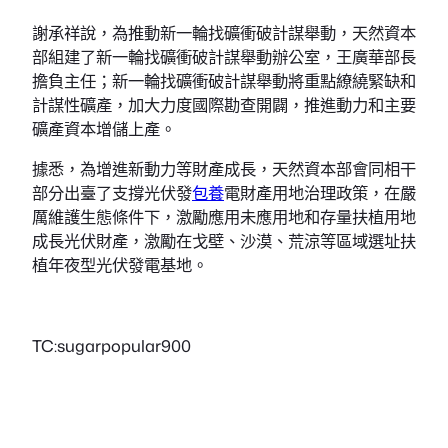
謝承祥說，為推動新一輪找礦衝破計謀舉動，天然資本
部組建了新一輪找礦衝破計謀舉動辦公室，王廣華部長
擔負主任；新一輪找礦衝破計謀舉動將重點繚繞緊缺和
計謀性礦產，加大力度國際勘查開闢，推進動力和主要
礦產資本增儲上產。
據悉，為增進新動力等財產成長，天然資本部會同相干
部分出臺了支撐光伏發
包養
電財產用地治理政策，在嚴
厲維護生態條件下，激勵應用未應用地和存量扶植用地
成長光伏財產，激勵在戈壁、沙漠、荒涼等區域選址扶
植年夜型光伏發電基地。
TC:sugarpopular900