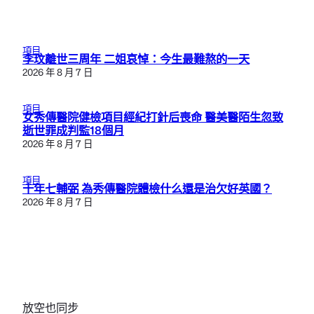
項目
李玟離世三周年 二姐哀悼：今生最難熬的一天
2026 年 8 月 7 日
項目
女秀傳醫院健檢項目經紀打針后喪命 醫美醫陌生忽致
逝世罪成判監18個月
2026 年 8 月 7 日
項目
十年七輔弼 為秀傳醫院體檢什么還是治欠好英國？
2026 年 8 月 7 日
放空也同步