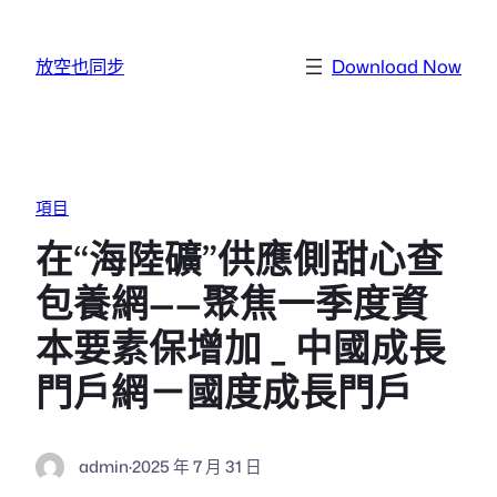
跳至主要內容
放空也同步
Download Now
項目
在“海陸礦”供應側甜心查
包養網——聚焦一季度資
本要素保增加 _ 中國成長
門戶網－國度成長門戶
admin
·
2025 年 7 月 31 日