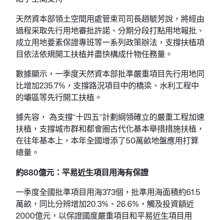
天然資本部領土空間用處管束司司長趙毓芳說，將經由
過程采取先行用地審批許諾、分期分段打點用地報批、
成立用地要素保證專班等一系列政策辦法，支撐扶植項
目依法依規開工扶植并盡快構成什物任務量。
數據顯示，一季度天然資本部批準嚴重項目先行用地同
比增加235.7%，支撐路況項目中的橋梁、水利工程中
的壩區等先行開工扶植。
據先容， 為支撐“十四五”計劃綱領確立的嚴重工程加速
扶植，支撐城市群和都會圈古代化基本舉措措施扶植，
在往年基本上，本年全國增添了50萬畝地盤應用打算
總量。
約880億元：平易近生項目用海有保證
一季度全國批準項目用海373個，批準用海面積約61.5
萬畝，同比分辨增加20.3%、26.6%，觸及投資額近
2000億元，以保證國度嚴重項目和平易近生項目用