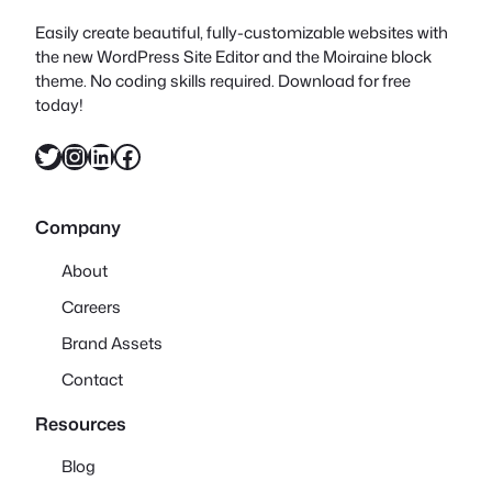
Easily create beautiful, fully-customizable websites with
the new WordPress Site Editor and the Moiraine block
theme. No coding skills required. Download for free
today!
X
Instagram
LinkedIn
Facebook
Company
About
Careers
Brand Assets
Contact
Resources
Blog