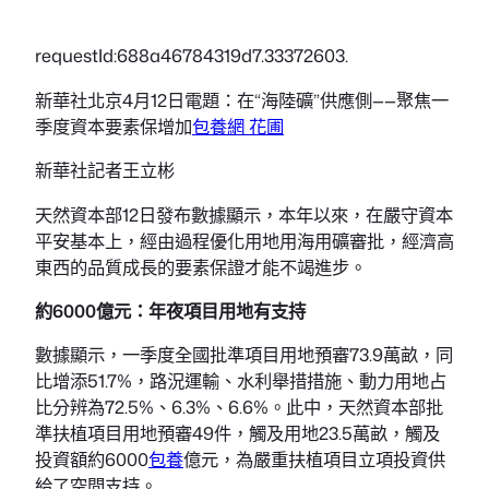
requestId:688a46784319d7.33372603.
新華社北京4月12日電題：在“海陸礦”供應側——聚焦一
季度資本要素保增加
包養網 花圃
新華社記者王立彬
天然資本部12日發布數據顯示，本年以來，在嚴守資本
平安基本上，經由過程優化用地用海用礦審批，經濟高
東西的品質成長的要素保證才能不竭進步。
約6000億元：年夜項目用地有支持
數據顯示，一季度全國批準項目用地預審73.9萬畝，同
比增添51.7%，路況運輸、水利舉措措施、動力用地占
比分辨為72.5%、6.3%、6.6%。此中，天然資本部批
準扶植項目用地預審49件，觸及用地23.5萬畝，觸及
投資額約6000
包養
億元，為嚴重扶植項目立項投資供
給了空間支持。