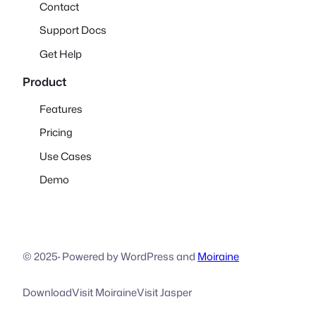
Contact
Support Docs
Get Help
Product
Features
Pricing
Use Cases
Demo
© 2025
·
Powered by WordPress and
Moiraine
Download
Visit Moiraine
Visit Jasper