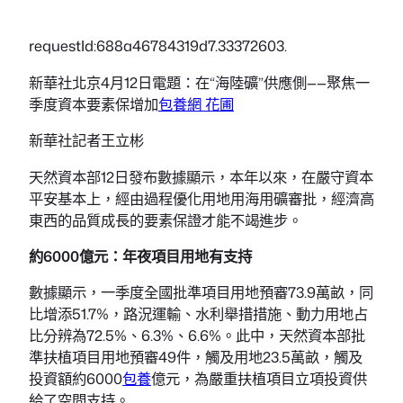
requestId:688a46784319d7.33372603.
新華社北京4月12日電題：在“海陸礦”供應側——聚焦一
季度資本要素保增加
包養網 花圃
新華社記者王立彬
天然資本部12日發布數據顯示，本年以來，在嚴守資本
平安基本上，經由過程優化用地用海用礦審批，經濟高
東西的品質成長的要素保證才能不竭進步。
約6000億元：年夜項目用地有支持
數據顯示，一季度全國批準項目用地預審73.9萬畝，同
比增添51.7%，路況運輸、水利舉措措施、動力用地占
比分辨為72.5%、6.3%、6.6%。此中，天然資本部批
準扶植項目用地預審49件，觸及用地23.5萬畝，觸及
投資額約6000
包養
億元，為嚴重扶植項目立項投資供
給了空間支持。