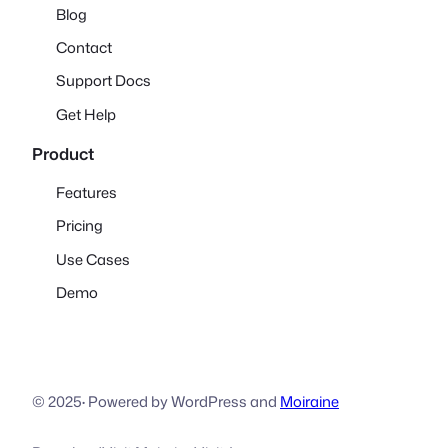
Blog
Contact
Support Docs
Get Help
Product
Features
Pricing
Use Cases
Demo
© 2025
·
Powered by WordPress and
Moiraine