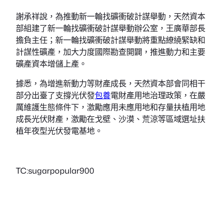
謝承祥說，為推動新一輪找礦衝破計謀舉動，天然資本
部組建了新一輪找礦衝破計謀舉動辦公室，王廣華部長
擔負主任；新一輪找礦衝破計謀舉動將重點繚繞緊缺和
計謀性礦產，加大力度國際勘查開闢，推進動力和主要
礦產資本增儲上產。
據悉，為增進新動力等財產成長，天然資本部會同相干
部分出臺了支撐光伏發
包養
電財產用地治理政策，在嚴
厲維護生態條件下，激勵應用未應用地和存量扶植用地
成長光伏財產，激勵在戈壁、沙漠、荒涼等區域選址扶
植年夜型光伏發電基地。
TC:sugarpopular900