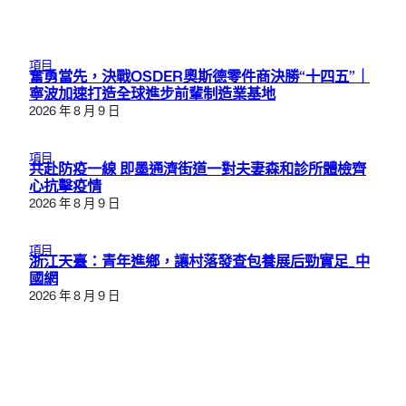
項目
奮勇當先，決戰OSDER奧斯德零件商決勝“十四五”｜
寧波加速打造全球進步前輩制造業基地
2026 年 8 月 9 日
項目
共赴防疫一線 即墨通濟街道一對夫妻森和診所體檢齊
心抗擊疫情
2026 年 8 月 9 日
項目
浙江天臺：青年進鄉，讓村落發查包養展后勁實足_中
國網
2026 年 8 月 9 日