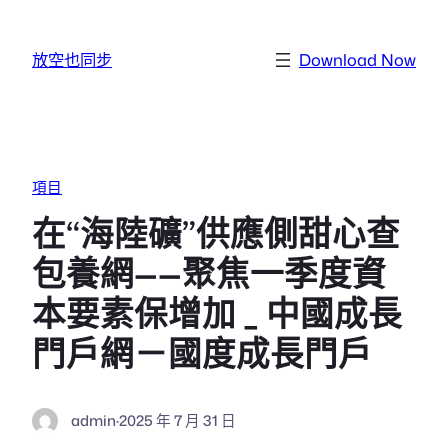
跳至主要內容
放空也同步
Download Now
項目
在“海陸礦”供應側甜心查
包養網——聚焦一季度資
本要素保增加 _ 中國成長
門戶網－國度成長門戶
admin
·
2025 年 7 月 31 日