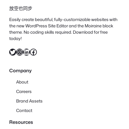
放空也同步
Easily create beautiful, fully-customizable websites with
the new WordPress Site Editor and the Moiraine block
theme. No coding skills required. Download for free
today!
X
Instagram
LinkedIn
Facebook
Company
About
Careers
Brand Assets
Contact
Resources