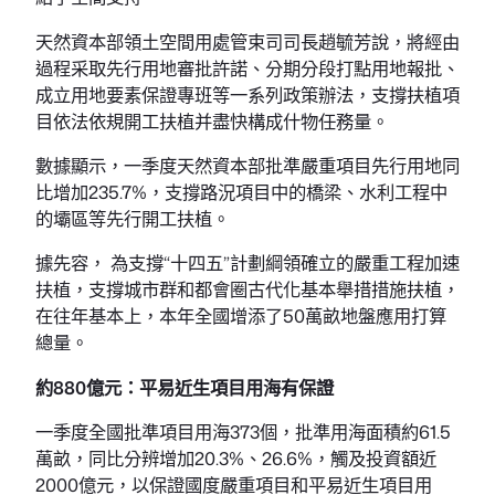
天然資本部領土空間用處管束司司長趙毓芳說，將經由
過程采取先行用地審批許諾、分期分段打點用地報批、
成立用地要素保證專班等一系列政策辦法，支撐扶植項
目依法依規開工扶植并盡快構成什物任務量。
數據顯示，一季度天然資本部批準嚴重項目先行用地同
比增加235.7%，支撐路況項目中的橋梁、水利工程中
的壩區等先行開工扶植。
據先容， 為支撐“十四五”計劃綱領確立的嚴重工程加速
扶植，支撐城市群和都會圈古代化基本舉措措施扶植，
在往年基本上，本年全國增添了50萬畝地盤應用打算
總量。
約880億元：平易近生項目用海有保證
一季度全國批準項目用海373個，批準用海面積約61.5
萬畝，同比分辨增加20.3%、26.6%，觸及投資額近
2000億元，以保證國度嚴重項目和平易近生項目用