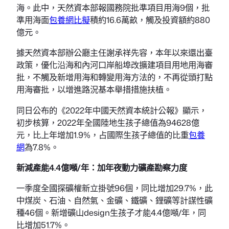
海。此中，天然資本部報國務院批準項目用海9個，批
準用海面
包養網比擬
積約16.6萬畝，觸及投資額約880
億元。
據天然資本部辦公廳主任謝承祥先容，本年以來還出臺
政策，優化沿海和內河口岸船埠改擴建項目用地用海審
批，不觸及新增用海和轉變用海方法的，不再從頭打點
用海審批，以增進路況基本舉措措施扶植。
同日公布的《2022年中國天然資本統計公報》顯示，
初步核算，2022年全國陸地生孩子總值為94628億
元，比上年增加1.9%，占國際生孩子總值的比重
包養
網
為7.8%。
新減產能4.4億噸/年：加年夜動力礦產勘察力度
一季度全國探礦權新立掛號96個，同比增加29.7%，此
中煤炭、石油、自然氣、金礦、鐵礦、鋰礦等計謀性礦
種46個。新增礦山design生孩子才能4.4億噸/年，同
比增加51.7%。