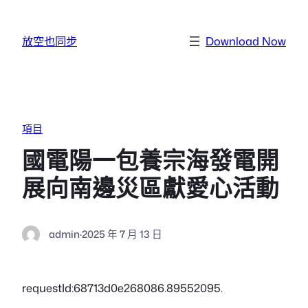
跳至主要內容
放空也同步
Download Now
項目
國電陽一包養宗海發電開
展向南邊災區獻愛心活動
admin
·
2025 年 7 月 13 日
requestId:68713d0e268086.89552095.