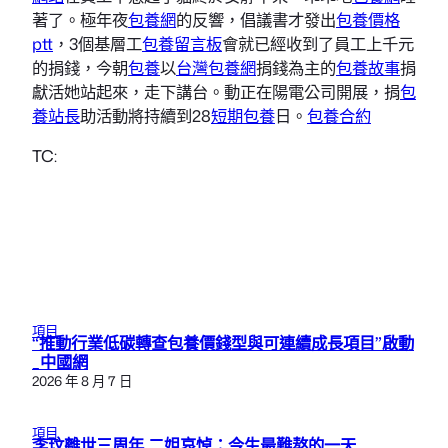
著了。極年夜
包養網
的反響，倡議書才發出
包養價格
ptt
，3個基層工
包養留言板
會就已經收到了員工上千元
的捐錢，今朝
包養
以
台灣包養網
捐錢為主的
包養故事
捐
獻活她站起來，走下講台。動正在陽電公司開展，捐
包
養站長
助活動將持續到28
短期包養
日。
包養合約
TC:
項目
“推動行業低碳轉查包養價錢型與可連續成長項目”啟動
_中國網
2026 年 8 月 7 日
項目
李玟離世三周年 二姐哀悼：今生最難熬的一天