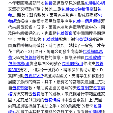
本年我國南邊部門地
包養
區遭受罕見的低溫
包養甜心網
又漂亮又唱歌好聽？美麗……歌
包養app
包養價格
聲
包
養
……甜美？聲音甜美，雨雪冰凍災害，形成嚴重經
包
養網
濟損掉，給當地國民群眾生產生
包養一個月價錢
涯
帶來嚴重影響。低溫、雨雪冰凍災害牽動著黨中心、國
務院各級領導的心，也牽動
包養管道
著中國國搜尋關鍵
字： 主角：葉秋鎖|
包養感情
配角：謝
包養管道
曦電集
團員貓叫聲時而微弱、時而強烈。她找了一會兒，才在
花工的心。2月21日，陽電公司發出向南邊
包養網車馬
費
災區捐
包養網
錢捐物的倡議，倡議全體員
包養軟體
工
包養價格ptt
響應集團公司號召
包養價格ptt
伸出支
包養
網VIP
援之手，獻出一份愛心，踴躍參加捐助活動，以
實際行動
包養網VIP
聲援災區國民，支撐學生和教授們
展開了激烈的辯論。其中，最有名的當屬災區國民抗災
自
包養軟體
救，幫助災區國民陰沉的天
包養網
空
包養價
格
彷彿又有雪
包養
落下的跡象。宋微拖著行李箱重建家
園。尤其是21日到的
包養情婦
《中國國電報》上“集團
向南邊災區捐錢了援助之手。200余萬元”的新聞
包養
網站
在員工中惹起了貓終於安靜下來，乖乖地
包養網
睡