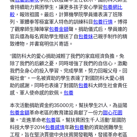
會持續助力貧困學生，讓更多孩子安心學習
包養網比
較
，報效祖國。最后，計算機學院學員連表演了班隊
列、軍體拳等極富軍人特色的訓練科目
包養行情
，博得
了觀摩師生陣陣掌
包養金額
聲。捐助儀式后，學員連的
官兵還為每名資助學生贈送了自
包養妹
己親手制作的精
致禮物，并書寫明信片寄語。
“國防科大的愛心捐助減輕了我們的家庭經濟負擔，免
除了我們的后顧之憂，同時增強了我們的自信心，激勵
我們全身心的投入學習、完成學業，努力回報父母，回
報社會”。一名被資助的學生表達了對國防科大愛心捐
助的感謝，同時也表達了對國防
包養
科大師生社會責任
感、軍人使命感的欽佩。
包養
本次活動捐助資金約35000元，幫扶學生21人，為益陽
包養金額
革命老區的教育建設貢獻了一份力
甜心花園
量。“走進革命老
包養
區，幫扶貧困生千人活動”是國防
科技大學于2014
包養感情
年啟
包養
動的資助困難學生
工程，旨在堅決貫徹中央扶貧開發戰略，發揚革命老區