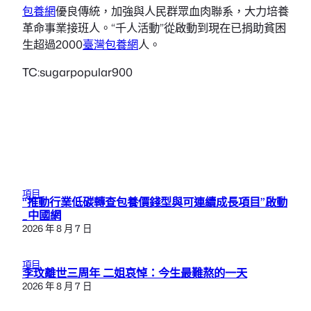
包養網
優良傳統，加強與人民群眾血肉聯系，大力培養
革命事業接班人。“千人活動”從啟動到現在已捐助貧困
生超過2000
臺灣包養網
人。
TC:sugarpopular900
項目
“推動行業低碳轉查包養價錢型與可連續成長項目”啟動
_中國網
2026 年 8 月 7 日
項目
李玟離世三周年 二姐哀悼：今生最難熬的一天
2026 年 8 月 7 日