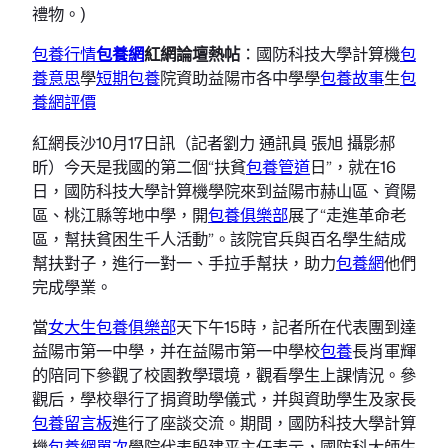
禮物。)
包養行情
包養網
紅網論壇熱帖
：國防科技大學計算機
包
養意思
學
短期包養
院資助益陽市各中學學
包養故事
生
包
養網評價
紅網長沙10月17日訊（記者劉力 通訊員 張旭 攝影郝
昕）今天是我國的第二個“扶貧
包養管道
日”，就在16
日，國防科技大學計算機學院來到益陽市赫山區、資陽
區、桃江縣等地中學，開
包養俱樂部
展了“走進革命老
區，幫扶貧困生千人活動”。該院官兵與百名學生結成
幫扶對子，進行一對一、手拉手幫扶，助力
包養網
他們
完成學業。
當
女大生包養俱樂部
天下午15時，記者所在代表團到達
益陽市第一中學，并在益陽市第一中學校
包養
長肖軍輝
的陪同下參觀了校園教學環境，觀看學生上課情況。參
觀后，學校舉行了捐資助學儀式，并與資助學生及家長
包養留言板
進行了座談交流。期間，國防科技大學計算
機
包養網單次
學院代表殷建平主任表示，國防科大師生