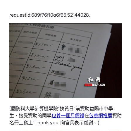
requestId:689f76f10a6f65.52144028.
(國防科大學計算機學院“扶貧日”前資助益陽市中學
生，接受資助的同學
包養一個月價錢
在
包養網推薦
資助
名冊上寫上“Thank you”向官兵表示感謝。)