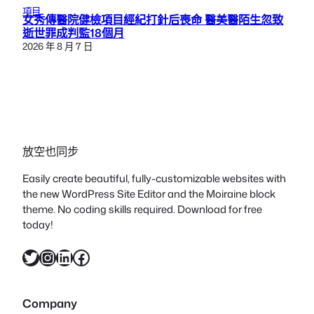
項目
女秀傳醫院健檢項目經紀打針后喪命 醫美醫陌生忽致
逝世罪成判監18個月
2026 年 8 月 7 日
放空也同步
Easily create beautiful, fully-customizable websites with
the new WordPress Site Editor and the Moiraine block
theme. No coding skills required. Download for free
today!
X
Instagram
LinkedIn
Facebook
Company