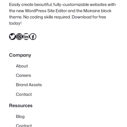
Easily create beautiful, fully-customizable websites with
the new WordPress Site Editor and the Moiraine block
theme. No coding skills required. Download for free
today!
X
Instagram
LinkedIn
Facebook
Company
About
Careers
Brand Assets
Contact
Resources
Blog
Contact