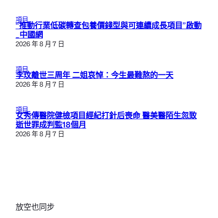
項目
“推動行業低碳轉查包養價錢型與可連續成長項目”啟動
_中國網
2026 年 8 月 7 日
項目
李玟離世三周年 二姐哀悼：今生最難熬的一天
2026 年 8 月 7 日
項目
女秀傳醫院健檢項目經紀打針后喪命 醫美醫陌生忽致
逝世罪成判監18個月
2026 年 8 月 7 日
放空也同步