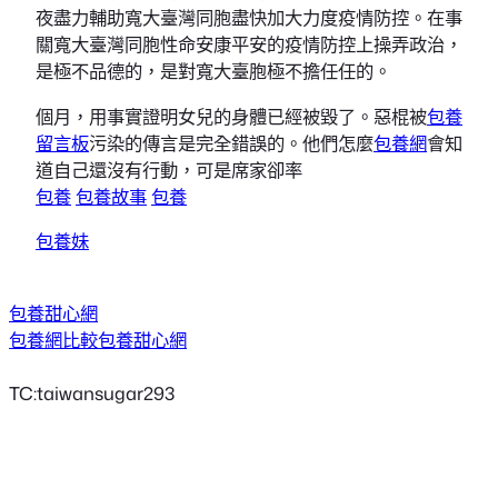
夜盡力輔助寬大臺灣同胞盡快加大力度疫情防控。在事
關寬大臺灣同胞性命安康平安的疫情防控上操弄政治，
是極不品德的，是對寬大臺胞極不擔任任的。
個月，用事實證明女兒的身體已經被毀了。惡棍被
包養
留言板
污染的傳言是完全錯誤的。他們怎麼
包養網
會知
道自己還沒有行動，可是席家卻率
包養
包養故事
包養
包養妹
包養甜心網
包養網比較
包養甜心網
TC:taiwansugar293