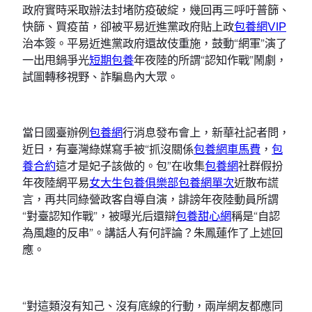
政府實時采取辦法封堵防疫破綻，幾回再三呼吁普篩、
快篩、買疫苗，卻被平易近進黨政府貼上政
包養網VIP
治本簽。平易近進黨政府還故伎重施，鼓動“網軍”演了
一出甩鍋爭光
短期包養
年夜陸的所謂“認知作戰”鬧劇，
試圖轉移視野、詐騙島內大眾。
當日國臺辦例
包養網
行消息發布會上，新華社記者問，
近日，有臺灣綠媒寫手被“抓沒關係
包養網車馬費
，
包
養合約
這才是妃子該做的。包”在收集
包養網
社群假扮
年夜陸網平易
女大生包養俱樂部
包養網單次
近散布謊
言，再共同綠營政客自導自演，誹謗年夜陸動員所謂
“對臺認知作戰”，被曝光后還辯
包養甜心網
稱是“自認
為風趣的反串”。講話人有何評論？朱鳳蓮作了上述回
應。
“對這類沒有知己、沒有底線的行動，兩岸網友都應同