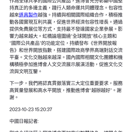
作為全球共享的國際公共產品，進博會充分彰顯中國堅
持真正的多邊主義，踐行人類命運共同體理念。包容性
越來
道具製作
越強。持續與相關國際組織合作，積極推
動各國實現互利共贏，促進世界經濟包容性增長。通過
提供免費展位等方式，支持最不發達國家企業參展。影
響力越來越大。虹橋論壇圍繞“全球開放”核心主題和
“國際公共產品”的功能定位，持續發布《世界開放報
告》和世界開放指數，搭建國際政商學界高端對話交流
平臺。文化交融越來越深。國內國際相關文化團體和機
構積極參加進博會人文交流展示展演活動，促進文化交
流與文明互鑒。
下一步，我們將認真貫徹落實三大定位重要要求，服務
高質量發展和高水平開放，推動進博會“越辦越好”。謝
謝。
2023-10-23 15:20:37
中國日報記者: