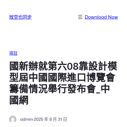
跳至主要內容
放空也同步
Download Now
項目
國新辦就第六08靠設計模
型屆中國國際進口博覽會
籌備情況舉行發布會_中
國網
admin
·
2025 年 8 月 31 日