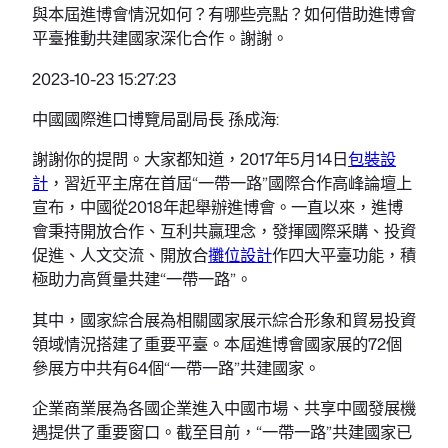
與本屆進博會情況如何？有哪些亮點？如何借助進博會
平臺推動共建國家深化合作。謝謝。
2023-10-23 15:27:23
中國國際進口博覽局副局長 孫成海:
謝謝你的提問。大家都知道，2017年5月14日
包裝設
計
，習近平主席在首屆“一帶一路”國際合作高峰論壇上
宣布，中國從2018年起舉辦進博會。一直以來，進博
會秉持開放合作、互利共贏理念，發揮國際采購、投資
促進、人文交流、開放合
攤位設計
作四大平臺功能，積
極助力高質量共建“一帶一路”。
其中，國家綜合展為相關國家展示綜合形象和貿易投資
領域情況搭建了重要平臺。本屆進博會國家展的72個
參展方中共有64個“一帶一路”共建國家。
企業商業展為各國企業進入中國市場、共享中國發展機
遇提供了重要窗口。截至目前，“一帶一路”共建國家已