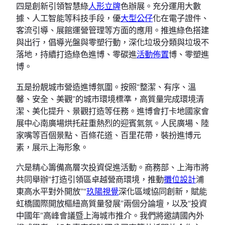
四是創新引領智慧綠
人形立牌
色辦展。充分運用大數
據、人工智能等科技手段，優
大型公仔
化在電子證件、
客流引導、展館運營管理等方面的應用。推進綠色搭建
與出行，倡導光盤與零塑行動，深化垃圾分類與垃圾不
落地，持續打造綠色進博、零碳進
活動佈置
博、零塑進
博。
五是扮靚城市營造進博氛圍。按照“整潔、有序、溫
馨、安全、美觀”的城市環境標準，高質量完成環境清
潔、美化提升、景觀打造等任務。進博會打卡地國家會
展中心南廣場烘托莊重熱烈的迎賓氣氛。人民廣場、陸
家嘴等百個景點、百條花道、百里花帶，裝扮進博元
素，展示上海形象。
六是精心籌備高層次投資促進活動。商務部、上海市將
共同舉辦“打造引領區卓越營商環境，推動
攤位設計
浦
東高水平對外開放”“
玖陽視覺
深化區域協同創新，賦能
虹橋國際開放樞紐高質量發展”兩個分論壇，以及“投資
中國年”高峰會議暨上海城市推介。我們將邀請國內外