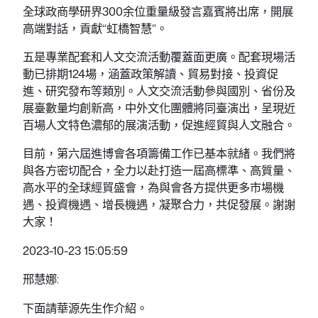
全球政商學研界300余位重量級發言嘉賓將出席，開展
高端對話，貢獻“虹橋智慧”。
五是專業配套和人文交流活動覆蓋面更廣。配套現場活
動已排期124場，涵蓋政策解讀、貿易對接、投資促
進、研究發布等類別。人文交流活動參與國別、省份及
展臺數量均創新高，中外文化團體將同臺演出，呈現近
百場人文特色濃郁的展演活動，促進經貿與人文融合。
目前，第六屆進博會各項籌備工作已基本就緒。我們將
與各方密切配合，全力以赴打造一屆高標準、高質量、
高水平的全球經貿盛會，為與會各方提供更多市場機
遇、投資機遇、增長機遇，凝聚合力，共促發展。謝謝
大家！
2023-10-23 15:05:59
邢慧娜:
下面請華源先生作介紹。