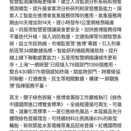
智慧監測讓預報更精準。建立人流監測分析系統和預警
預測模型，提升展會客流分析研判和突發應急能力。探
索人工智能在進博會氣象服務保障的應用，氣象服務周
期由10天增加到14天，逐小時發布1公里網格預報產
品。四是用智慧管理讓展會更安全。加快進博服務保障
平臺迭代升級，接入消防救援、交通指揮等15類智慧系
統，設立市民熱線、市場監管等“進博”專題，引入列車
航班等34類數據指標，智能研判場館周邊態勢，提升
線上線下聯動處置能力。五是用智慧網絡讓城市更有
序。上海“一網統管”已經接入78個部門1398個應用，
整合430類3.75億個感知終端，賦能跨部門、跨層級協
同聯動，打通應急、民生等相關數據，構建“一屏觀進
博”指揮服務平臺。
其次，關于綠色辦展。進博會籌辦工作嚴格執行《綠色
中國國際進口博覽會標準》，全過程遵循可再生、可循
環、減量化等標準。一是引進綠色展品。本屆展品充分
體現綠色發展理念，可持續材料比例高達63%的新型
輪胎、新款節能水泵電機等產品迎來首展。虹橋國際經