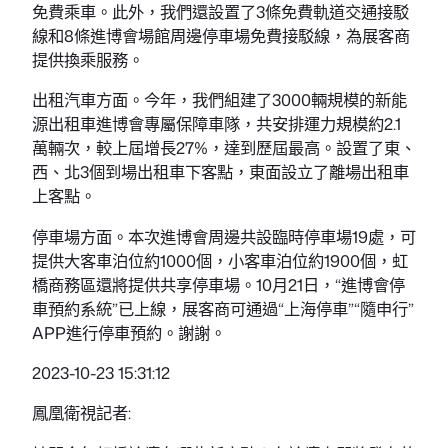
免費乘車。此外，我們還設置了3條免費軌道交通接駁
線和8條進博會場館周邊停車場免費接駁線，為展客商
提供換乘服務。
出租汽車方面。今年，我們組建了3000輛規模的新能
源出租車進博會專屬保障車隊，共安排運力規模約2.1
萬輛次，較上屆增長27%，達到歷屆最高。設置了東、
西、北3個到場出租車下客點，東面設立了離場出租車
上客點。
停車場方面。本次進博會周邊共設臨時停車場19處，可
提供大客車泊位約1000個，小客車泊位約1900個，虹
橋商務區還將提供共享停車場。10月21日，“進博會停
車預約系統”已上線，展客商可通過“上海停車”“隨申行”
APP進行停車預約。謝謝。
2023-10-23 15:31:12
鳳凰衛視記者: