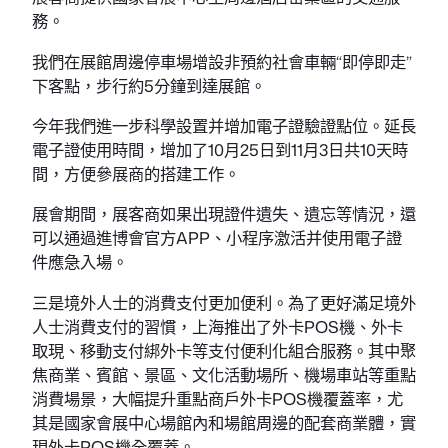
務。
我們在展館周邊停車場增設非預約社會車輛“即停即走”
下客點，步行約5分鐘到達展館。
今年我們進一步科學設置并增加電子證驗證點位。延長
電子證使用時間，增加了10月25日到11月3日共10天時
間，方便參展商的搭建工作。
展會期間，展客商如果出現證件遺失、遺忘等情況，還
可以通過進博會官方APP、小程序激活并使用電子證
件應急入場。
三是境外人士的消費支付更加便利。為了更好滿足境外
人士消費支付的習慣，上海推出了外卡POS機、外卡
取現、移動支付綁外卡等支付便利化組合服務。其中聚
焦商業、賓館、景區、文化活動場所、機場車站等重點
消費場景，大幅提升重點商戶外卡POS機覆蓋率，尤
其是國家會展中心場館內和場館周邊的配套商業體，實
現外卡POS機全覆蓋。