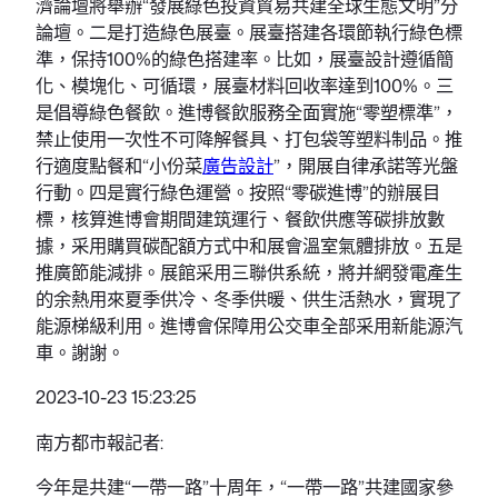
濟論壇將舉辦“發展綠色投資貿易共建全球生態文明”分
論壇。二是打造綠色展臺。展臺搭建各環節執行綠色標
準，保持100%的綠色搭建率。比如，展臺設計遵循簡
化、模塊化、可循環，展臺材料回收率達到100%。三
是倡導綠色餐飲。進博餐飲服務全面實施“零塑標準”，
禁止使用一次性不可降解餐具、打包袋等塑料制品。推
行適度點餐和“小份菜
廣告設計
”，開展自律承諾等光盤
行動。四是實行綠色運營。按照“零碳進博”的辦展目
標，核算進博會期間建筑運行、餐飲供應等碳排放數
據，采用購買碳配額方式中和展會溫室氣體排放。五是
推廣節能減排。展館采用三聯供系統，將并網發電產生
的余熱用來夏季供冷、冬季供暖、供生活熱水，實現了
能源梯級利用。進博會保障用公交車全部采用新能源汽
車。謝謝。
2023-10-23 15:23:25
南方都市報記者:
今年是共建“一帶一路”十周年，“一帶一路”共建國家參