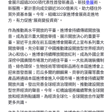
會展示超過2000項代表性首發新產品、新技
參展
術、
新服務，累計意向成交額近3500億美元，助力穩住外
貿外資基本盤。今年，組織322家進博會展商走進地
方，有力促進“展商變投資商”。
作為推動高水平開放的平臺，進博會持續傳遞開放強
音，成為宣示重大開放舉措、展示開放決心的重要平
臺。習近平主席在前五屆進博會開幕式上宣布系列重大
開放舉措，充分彰顯了中國推動建設開放型世界經濟的
決心和信心。進博會持續釋放開放紅利，成為外國企業
深挖中國廣闊市場潛力的絕佳平臺。一大批高端裝備制
造、綠色環保、生物技術等領域新品將在本屆進博會上
迎來首發首展；厄瓜多爾的麒麟果、貝寧的菠蘿等農食
產品將通過本屆進博會進入中國市場。進博會持續凝聚
開放共識，發出完善全球經濟治理規則、推動建設開放
型世界經濟的聲音。今年，虹橋論壇將繼續聚焦全球開
放和經濟熱點議題，為經濟全球化、全球開放合作凝聚
更多共識。