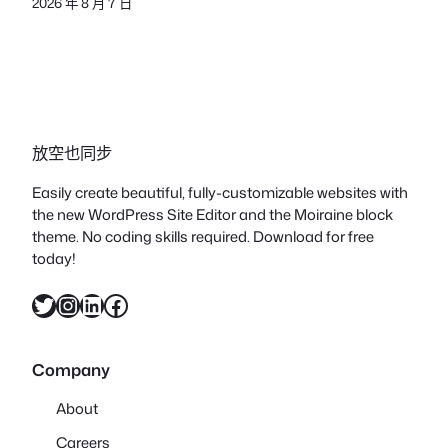
2026 年 8 月 7 日
放空也同步
Easily create beautiful, fully-customizable websites with
the new WordPress Site Editor and the Moiraine block
theme. No coding skills required. Download for free
today!
X
Instagram
LinkedIn
Facebook
Company
About
Careers