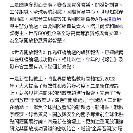
三是國際參與面更廣。聯合國貿發會議、開發計劃署、
工發組織、全球契約組織，國際貿易中心，世界知識產
權組織，國際勞工組織等知名國際組織參
AR擴增實境
與主辦分論壇。重要國際組織負責人、諾貝爾獎和圖靈
獎得主、世界500強企業全球高管等嘉賓將與會交流，
為全球開放發展貢獻智慧。
《世界開放報告》作為虹橋論壇的旗艦報告，已連續兩
年在虹橋論壇成功發布，相比以往，今年的《報告》及
發布會主要有以下幾個新亮點：
一是新在指數上，將世界開放指數時間軸拉到2022
年，大大提高了時效性和政策參考度。二是新在理論
上，對各界普遍關注的開放問題進行探索，完善了“合
意開放度”“開放度U型演進”“開放能力”等觀點。三是新
在論題上，聚焦全球開放發展的新趨勢、新特點，就數
字經濟、綠色貿易、開放與安全的關系等當前全球化熱
點問題開展討論。四是新在論壇上，更加注重開放理論
研究與開放成功實踐的密切結合，增設“企業看開放”環