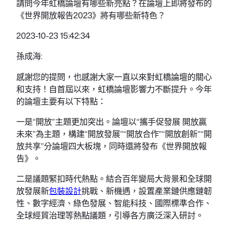
請問今年虹橋論壇有哪些新亮點？在論壇上即將發布的
《世界開放報告2023》將有哪些新特色？
2023-10-23 15:42:34
孫成海:
感謝您的提問，也感謝大家一直以來對虹橋論壇的關心
和支持！自首屆以來，虹橋論壇影響力不斷提升。今年
的論壇主要有以下特點：
一是“開放”主題更加突出。論壇以“攜手促發展 開放贏
未來”為主題，構建“開放發展”“開放合作”“開放創新”“開
放共享”分論壇四大板塊，同時還將發布《世界開放報
告》。
二是議題緊扣時代熱點。結合百年變局大背景和全球開
放發展新
包裝設計
挑戰、新機遇，設置產業鏈供應鏈韌
性、數字經濟、綠色發展、智能科技、國際標準合作、
全球經貿治理等熱點議題，引導各方廣泛深入研討。