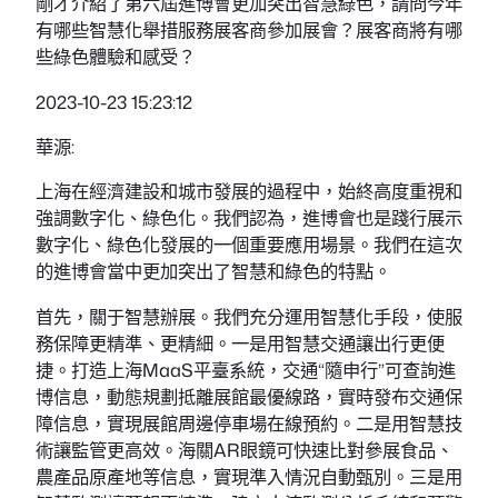
剛才介紹了第六屆進博會更加突出智慧綠色，請問今年
有哪些智慧化舉措服務展客商參加展會？展客商將有哪
些綠色體驗和感受？
2023-10-23 15:23:12
華源:
上海在經濟建設和城市發展的過程中，始終高度重視和
強調數字化、綠色化。我們認為，進博會也是踐行展示
數字化、綠色化發展的一個重要應用場景。我們在這次
的進博會當中更加突出了智慧和綠色的特點。
首先，關于智慧辦展。我們充分運用智慧化手段，使服
務保障更精準、更精細。一是用智慧交通讓出行更便
捷。打造上海MaaS平臺系統，交通“隨申行”可查詢進
博信息，動態規劃抵離展館最優線路，實時發布交通保
障信息，實現展館周邊停車場在線預約。二是用智慧技
術讓監管更高效。海關AR眼鏡可快速比對參展食品、
農產品原產地等信息，實現準入情況自動甄別。三是用