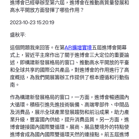
進博會已經舉辦至第六屆，進博會在推動高質量發展和
高水平開放方面發揮了哪些作用？
2023-10-23 15:20:19
盛秋平:
這個問題我來回答。在第
AR擴增實境
五屆進博會開幕
式上，習近平主席作出了關于進博會三大定位的重要論
述，即構建新發展格局的窗口、推動高水平開放的平臺
和全球共享的國際公共產品，對進博會的作用進行了高
度概括，為我們開展籌辦工作提供了根本遵循和行動指
南。
作為構建新發展格局的窗口，一方面，進博會暢通國內
大循環。積極引進先進技術裝備、高端零部件、中間品
及消費品，展示全球產業發展趨勢和前沿成果，助力產
業升級，豐富國內供給，提升消費品質。另一方面，進
博會鏈接國內國際雙循環。展商、展品雙境外的特點使
進博會成為國內國際雙循環天然的連接點。前五屆進博