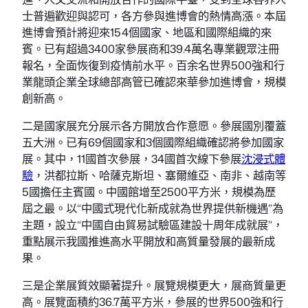
士普遍歡迎與認可，各方參與進博會的熱情高漲。本屆
進博會預計將迎來154個國家、地區和國際組織的來
賓。已有超過3400家參展商和39.4萬名專業觀眾注冊
報名，全面恢復到疫情前水平。百余名世界500強和行
業龍頭企業全球總部高管已確認來華參加進博會，規模
創新高。
二是國家展充分展示各方開放合作意愿。參展國別覆蓋
五大洲。已有69個國家和3個國際組織確認將參加國家
展。其中，11國首次參展，34國首次線下參展
沈浸式體
驗
，洪都拉斯、哈薩克斯坦、塞爾維亞、南非、越南等
5國擔任主賓國。中國館增至2500平方米，規模為歷
屆之最。以“中國式現代化新成就為世界提供新機遇”為
主題，設立“中國自由貿易試驗區建設十周年成就展”，
重點展示我國推進高水平開放和高質量發展的最新成
果。
三是企業展質效顯著提升。展覽規模更大，展商質量更
高。展覽面積約36.7萬平方米，參展的世界500強和行