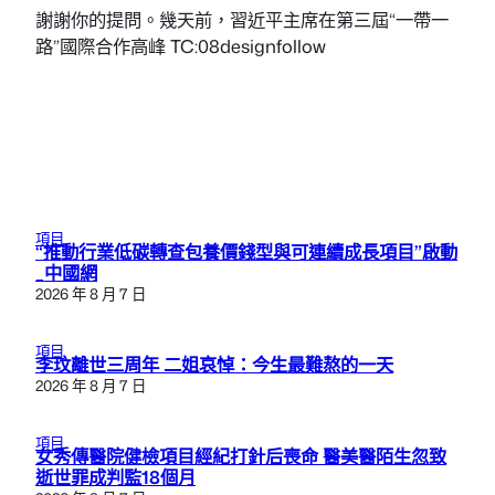
謝謝你的提問。幾天前，習近平主席在第三屆“一帶一
路”國際合作高峰 TC:08designfollow
項目
“推動行業低碳轉查包養價錢型與可連續成長項目”啟動
_中國網
2026 年 8 月 7 日
項目
李玟離世三周年 二姐哀悼：今生最難熬的一天
2026 年 8 月 7 日
項目
女秀傳醫院健檢項目經紀打針后喪命 醫美醫陌生忽致
逝世罪成判監18個月