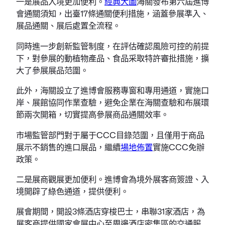
一是展品入境更加便利。
經典大圖
海關發布第六屆進博
會通關須知，出臺17條通關便利措施，涵蓋參展準入、
展品通關、展后處置全流程。
同時進一步創新監管制度，在評估確認風險可控的前提
下，對參展的動植物產品、食品采取特許審批措施，擴
大了參展展品范圍。
此外，海關設立了進博會服務專窗和專用通道，實施口
岸、展館協同作業查驗，避免企業在海關查驗和布展環
節兩次開箱，切實提高參展商品通關效率。
市場監管部門對于屬于CCC目錄范圍，且僅用于商品
展示不銷售的進口展品，繼續
場地佈置
實施CCC免辦
政策。
二是展商觀展更加便利。進博會為境外展客商簽證、入
境開辟了綠色通道，提供便利。
展會期間，開設3條酒店穿梭巴士，串聯31家酒店，為
展客商提供國家會展中心至周邊酒店密集區的交通服