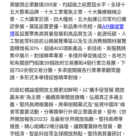
業龍頭企業數達289家，均超過之前歷屆水平。全球十
五大整車品牌、十大工業電氣企業、十大醫療器械企
業、三大礦業巨頭、四大糧商、五大船運公司等均已確
認參展。展區設置更優，新品集中亮相。展
AR擴增實
境
區設置聚焦高質量發展和高品質生活，能源低碳、人
工智能等科技前沿類展覽專區以及生活消費類題材展覽
面積增長30%，超過400項新產品、新技術、新服務將
集中展示。對接精準專業，多措并舉促進成交。各地方
和有關部門組建39個政府交易團和4個行業交易團，下
設750余個交易分團。多渠道開展各行業專業觀眾邀
請，多形式多舉措促進精準對接。
四是虹橋論壇開放主題更加鮮明。以“攜手促發展 開放
贏未來”為主題，繼續高舉開放旗幟，弘揚真正多邊主
義。堅持高規格籌辦，將舉辦開幕式及“投資中國年”峰
會等重要活動，分專題舉行外資企業圓桌會，發布《世
界開放報告2023》及最新世界開放指數。堅持高標準
推進，精心組織22場分論壇，議題覆蓋綠色發展、數
字經濟、智能科技等全球開放熱點。堅持高質量研討，