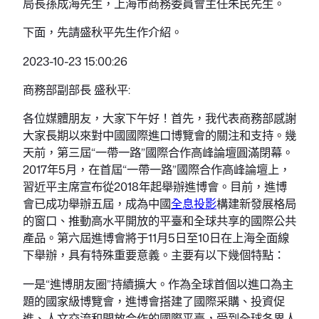
局長孫成海先生，上海市商務委員會主任朱民先生。
下面，先請盛秋平先生作介紹。
2023-10-23 15:00:26
商務部副部長 盛秋平:
各位媒體朋友，大家下午好！首先，我代表商務部感謝
大家長期以來對中國國際進口博覽會的關注和支持。幾
天前，第三屆“一帶一路”國際合作高峰論壇圓滿閉幕。
2017年5月，在首屆“一帶一路”國際合作高峰論壇上，
習近平主席宣布從2018年起舉辦進博會。目前，進博
會已成功舉辦五屆，成為中國
全息投影
構建新發展格局
的窗口、推動高水平開放的平臺和全球共享的國際公共
產品。第六屆進博會將于11月5日至10日在上海全面線
下舉辦，具有特殊重要意義。主要有以下幾個特點：
一是“進博朋友圈”持續擴大。作為全球首個以進口為主
題的國家級博覽會，進博會搭建了國際采購、投資促
進、人文交流和開放合作的國際平臺，受到全球各界人