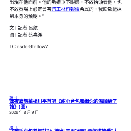
出現在他面前。他的新娘垂下眼簾，不敢抬頭看他，也
不敢賽場上必定會有
汽車材料報價
希冀的，我盼望能達
到本身的預期。”
文 | 記者 呂航
圖 | 記者 蔡嘉鴻
TC:osder9follow7
項目
津夜嘉韶華楊川平首唱《甜心台包養網你的溫順給了
誰》(圖)
2026 年 8 月 9 日
項目
《歌手喜包養網站2》捧出”美男冠軍” 鄧紫棋被譽”人