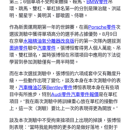
第三；6個單項不受拘束體操、鞍馬、
BMW零件
吊
環、跳馬、雙杠、單杠排名第一的分別是陳治龍、洪延
明、蘭星宇、黃明淇、鄒敬園、侍聰。
作為新奧運周期第一年的世錦賽，在兩
Porsche零件
次
選拔測驗中獲得單項高分的選手將占據優勢。8月9日
在京舉
水箱精
油氣分離器改良版
行的第一次隊內選拔測
奧迪零件
驗中
汽車零件
，張博恒奪得男人個人萬能、吊
環、雙杠頭名，當時張博恒在吊環項目中應用的下法從
學習到參加測驗僅有一周半時間。
而在本次選拔測驗中，張博恒的六項成套中又有難度升
級，一些動作出現了變化，談及本身在本次測驗中的表
現，
汽車機油芯
張
Bentley零件
博恒表現本身在有些項
目中有所進步，特別
Audi零件
汽車零件報價
是在單杠
項目，“我在兩次測驗中將訓練重心放在單杠的接動作
上，這一次（測驗）要比上一次的表現得更為開放。”
談及本次測驗中不受拘束操項目上出現的掉誤，張博恒
則表現：“當時我能夠想的更多的是做好落地，但對于