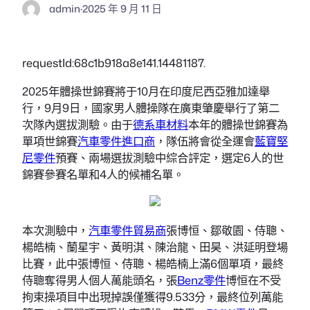
admin
·
2025 年 9 月 11 日
requestId:68c1b918a8e141.14481187.
2025年體操世錦賽將于10月在印度尼西亞雅加達舉
行，9月9日，國家男人體操隊在廣東肇慶舉行了第二
次隊內選拔測驗。由于
德系車材料
本年的體操世錦賽為
單項世錦賽
汽車零件進口商
，隊伍將會從全運會
藍寶堅
尼零件
預賽、兩場選拔測驗中綜合評定，選定6人的世
錦賽參賽名單和4人的候補名單。
本次測驗中，
汽車零件貿易商
張博恒、鄒敬園、侍聰、
楊皓楠、蘭星宇、黃明淇、陳治龍、田昊、洪延明登場
比賽，此中張博恒、侍聰、楊皓楠上滿6個單項，最終
侍聰奪得男人個人萬能頭名，張
Benz零件
博恒在不受
拘束操項目中出現掉誤僅獲得9.533分，最終位列萬能