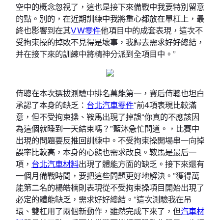
空中的概念忽視了，這也是接下來備戰中我要特別留意
的點。別的，在近期訓練中我將重心都放在單杠上，最
終也影響到在其
VW零件
他項目中的成套表現，這次不
受拘束操的掉敗不見得是壞事，我歸去需求好好總結，
并在接下來的訓練中將精神分派到全項目中。”
侍聰在本次選拔測驗中排名萬能第一，賽后侍聰也坦白
承認了本身的缺乏：
台北汽車零件
“前4項表現比較滿
意，但不受拘束操、鞍馬出現了掉誤“你真的不應該因
為這個就睡到一天結束嗎？”藍沐急忙問道。，比賽中
出現的問題要反推回訓練中。不受拘束操開場串一向掉
誤率比較高，本身的心態也需求改良。鞍馬是最后一
項，
台北汽車材料
出現了體能方面的缺乏。接下來還有
一個月備戰時間，要把這些問題更好地解決。”獲得萬
能第二名的楊皓楠則表現從不受拘束操項目開始出現了
必定的體能缺乏，需求好好總結。“這次測驗我在吊
環、雙杠用了兩個新動作，雖然完成下來了，但
汽車材