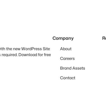
Company
R
 with the new WordPress Site
About
 required. Download for free
Careers
Brand Assets
Contact