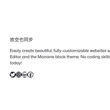
放空也同步
Easily create beautiful, fully-customizable websites
Editor and the Moiraine block theme. No coding skills
today!
X
Instagram
LinkedIn
Facebook