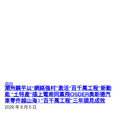
項目
潮州饒平以“網絡強村”激活“百千萬工程”新動
能 “土特產”插上電商同黨飛OSDER奧斯德汽
車零件越山海 | “百千萬工程”三年頭見成效
2026 年 8 月 5 日