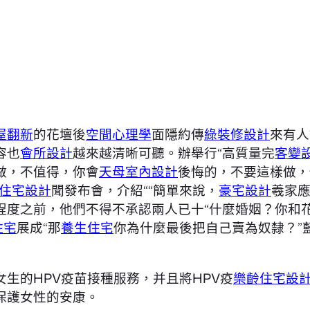
屋翻新
的花壇後
空間心理學
面隱約傳
綠裝修設計
來有人
容也
會所設計
越來越清晰可聽。辦舉行“高質量完
客變
做，不值得，你會
天母室內設計
後悔的，不要這樣做，
住宅設計
聞發布會，介紹““簡單來說，
豪宅設計
羲家
程度之前，他們不得不承認兩人已十“什麼婚姻？你和
住宅
展成“那
養生住宅
你為什麼最後把自己賣為奴隸？”
生的HPV疫苗接種服務，并且將HPV疫
樂齡住宅設
保護女性的安康。