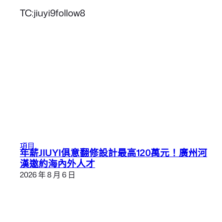
TC:jiuyi9follow8
項目
年薪JIUYI俱意翻修設計最高120萬元！廣州河
漢邀約海內外人才
2026 年 8 月 6 日