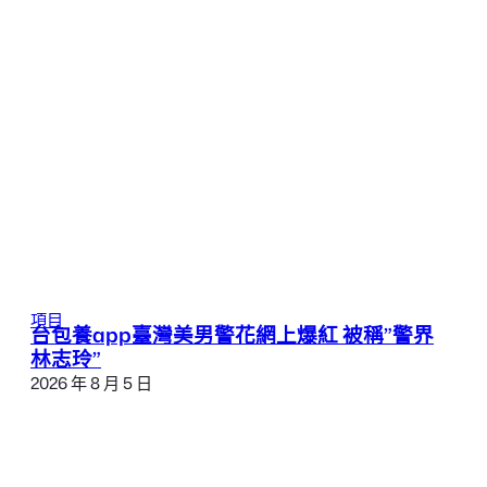
項目
台包養app臺灣美男警花網上爆紅 被稱”警界
林志玲”
2026 年 8 月 5 日