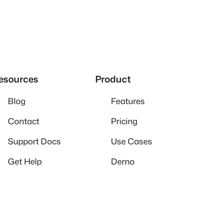
esources
Product
Blog
Features
Contact
Pricing
Support Docs
Use Cases
Get Help
Demo