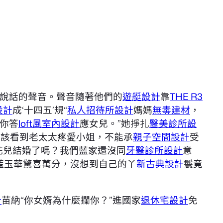
說話的聲音。聲音隨著他們的
遊艇設計
靠
THE R3
設計
成‘十四五’規“
私人招待所設計
媽媽
無毒建材
，
你答
loft風室內設計
應女兒。”她掙扎
醫美診所設
應該看到老太太疼愛小姐，不能承
親子空間設計
受
花兒結婚了嗎？我們藍家還沒同
牙醫診所設計
意
藍玉華驚喜萬分，沒想到自己的丫
新古典設計
鬟竟
計
苗納“你女婿為什麼攔你？”進國家
退休宅設計
免