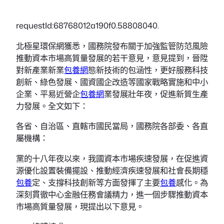
requestId:68768012a190f0.58808040.
北極星環保網獲悉，國務院發布關于加強監管防范風險
推動資本市場高質量發展的若干意見，意見提到，晉陞
對新產業新業
包養網
態新技術的包涵性，更好服務科技
創新、綠色發展、國資國企改造等國家戰略實施和中小
企業、平易近營企
包養網
業發展壯年夜，促進新質生產
力發展。全文如下：
各省、自治區、直轄市國民當局，國務院各部委、各直
屬機構：
黨的十八年夜以來，我國資本市場疾速發展，在促進資
源優化設置裝備擺設、推動經濟疾速發展和社會長期穩
包養
定、支撐科技創新等方面發揮了主要
包養
感化。為
深刻貫徹中心金融任務會議精力，進一個步驟推動資本
市場高質量發展，現提出以下意見。