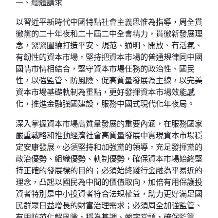
一、總體請求
以習近平新時代中國特點社會主義思惟為指導，周全貫
徹黨的二十年夜和二十屆二中全會精力，貫徹新發展理
念，緊緊圍繞打造平安、規范、通明、開放、有活氣、
有韌性的資本市場，堅持把資本市場的普通規律同中國
國情市情相結合，堅守資本市場任務的政治性、國民
性，以強監管、防風險、促高質量發展為主線，以完美
資本市場基礎軌制為重點，更好發揮資本市場效能感
化，推進金融強國建設，服務中國式現代化年夜局。
深入掌握資本市場高質量發展的重要內涵，在服務國家
嚴重戰略和推動經濟社會高質量發展中實現資本市場穩
定安康發展。必須堅持和加強黨的領導，充足發揮黨的
政治優勢、組織優勢、軌制優勢，確保資本市場始終堅
持正確的發展標的目的；必須始終踐行金融為平易近的
理念，凸起以國民為中間的價值取向，加倍有用保護投
資者特別是中小投資者符合法規權益，助力更好滿足國
民群眾日益增長的財富治理需求；必須周全加強監管、
有用防范化解風險，穩為基調、嚴字當頭，確保監管