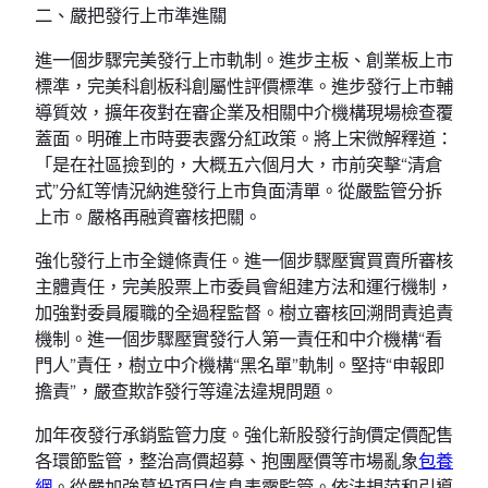
二、嚴把發行上市準進關
進一個步驟完美發行上市軌制。進步主板、創業板上市
標準，完美科創板科創屬性評價標準。進步發行上市輔
導質效，擴年夜對在審企業及相關中介機構現場檢查覆
蓋面。明確上市時要表露分紅政策。將上宋微解釋道：
「是在社區撿到的，大概五六個月大，市前突擊“清倉
式”分紅等情況納進發行上市負面清單。從嚴監管分拆
上市。嚴格再融資審核把關。
強化發行上市全鏈條責任。進一個步驟壓實買賣所審核
主體責任，完美股票上市委員會組建方法和運行機制，
加強對委員履職的全過程監督。樹立審核回溯問責追責
機制。進一個步驟壓實發行人第一責任和中介機構“看
門人”責任，樹立中介機構“黑名單”軌制。堅持“申報即
擔責”，嚴查欺詐發行等違法違規問題。
加年夜發行承銷監管力度。強化新股發行詢價定價配售
各環節監管，整治高價超募、抱團壓價等市場亂象
包養
網
。從嚴加強募投項目信息表露監管。依法規范和引導