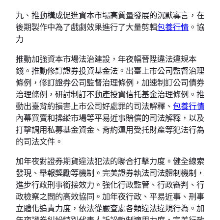
九、推動構成促進資本市場高質量發展的沉默寡言，在
後期製作中為了戲劇效果進行了大量剪輯
包養行情
。協
力
推動加強資本市場法治建設，年夜幅晉陞違法違規本
錢。推動修訂證券投資基金法。出臺上市公司監督治理
條例，修訂證券公司監督治理條例，加速制訂公司債券
治理條例，研討制訂不動產投資信托基金治理條例。推
動出臺背約損害上市公司好處罪的司法解釋、
包養行情
內幕買賣和操縱市場等平易近事賠償的司法解釋，以及
打擊調用私募基金資金、背約運用受托財產等犯法行為
的司法文件。
加年夜對證券期貨違法犯法的聯合打擊力度。健全線索
發現、舉報獎勵等機制。完美證券執法司法體制機制，
進步行政刑事銜接效力。強化行政監管、行政審判、行
政檢察之間的高效協同。加年夜行政、平易近事、刑事
立體化追責力度，依法從嚴查處各類違法違規行為。加
年夜證券糾紛特別代表人訴訟軌制適用力度，完美行政