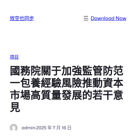
跳至主要內容
放空也同步
Download Now
項目
國務院關于加強監管防范
一包養經驗風險推動資本
市場高質量發展的若干意
見
admin
·
2025 年 7 月 16 日