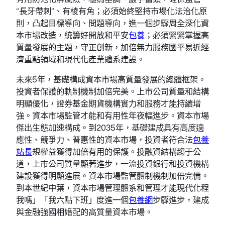
“長牙帶刺”、有棱有角；必須始終堅持市場化法治化原
則，凸起目標導向、問題導向，進一個步驟周全深化資
本市場改造，統籌好開放和平安
包養
；必須緊緊掌握高
質量發展的主題，守正創新，加倍無力服務國平易近經
濟重點領域和現代化產業體系建設。
未來5年，基礎構成資本市場高質量發展的總體框架。
投資者保護的軌制機制加倍完美。上市公司質量和結構
明顯優化，證券基金期貨機構實力和服務才能持續增
強。資本市場監管才能和有用性年夜幅進步。資本市場
傑出生態加速構成。到2035年，基礎建成具有高度適
應性、競爭力、普惠性的資本市場，投資者符合法
包養
站長
規權益獲得加倍有用的保護。投融資結構趨于公
道，上市公司質量顯著進步，一流投資銀行和投資機構
建設獲得明顯進展。資本市場監管體制機制加倍完備。
到本世紀中葉，資本市場管理體系和管理才能現代化程
我嗎」「我六點下班」度進一個
包養網
步驟進步，建成
與金融強國相婚配的高質量資本市場。