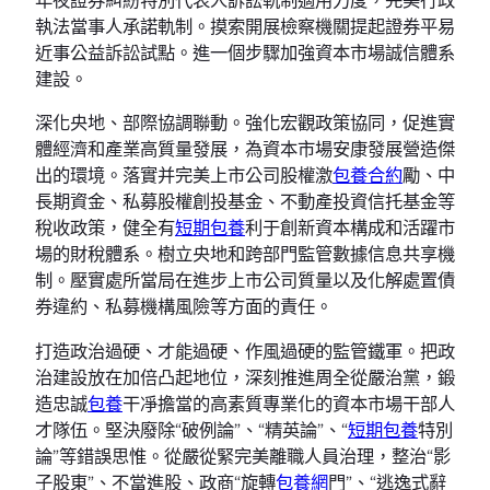
執法當事人承諾軌制。摸索開展檢察機關提起證券平易
近事公益訴訟試點。進一個步驟加強資本市場誠信體系
建設。
深化央地、部際協調聯動。強化宏觀政策協同，促進實
體經濟和產業高質量發展，為資本市場安康發展營造傑
出的環境。落實并完美上市公司股權激
包養合約
勵、中
長期資金、私募股權創投基金、不動產投資信托基金等
稅收政策，健全有
短期包養
利于創新資本構成和活躍市
場的財稅體系。樹立央地和跨部門監管數據信息共享機
制。壓實處所當局在進步上市公司質量以及化解處置債
券違約、私募機構風險等方面的責任。
打造政治過硬、才能過硬、作風過硬的監管鐵軍。把政
治建設放在加倍凸起地位，深刻推進周全從嚴治黨，鍛
造忠誠
包養
干凈擔當的高素質專業化的資本市場干部人
才隊伍。堅決廢除“破例論”、“精英論”、“
短期包養
特別
論”等錯誤思惟。從嚴從緊完美離職人員治理，整治“影
子股東”、不當進股、政商“旋轉
包養網
門”、“逃逸式辭