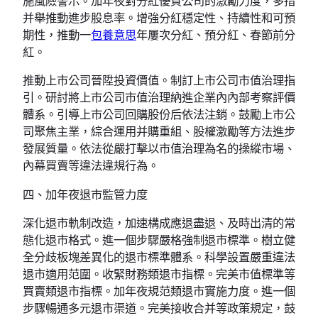
施風險警示。加年夜對分紅優質公司的激勵力度，多措
并舉推動進步股息率。增強分紅穩定性、持續性和可預
期性，推動一
包養意思
年屢次分紅、預分紅、春節前分
紅。
推動上市公司晉陞投資價值。制訂上市公司市值治理指
引。研討將上市公司市值治理納進企業內內部考察評價
體系。引導上市公司回購股份后依法注銷。鼓勵上市公
司聚焦主業，綜合運用并購重組、股權激勵等方法進步
發展質量。依法從嚴打擊以市值治理為名的操縱市場、
內幕買賣等違法違規行為。
四、加年夜退市監管力度
深化退市軌制改造，加速構成應退盡退、及時出清的常
態化退市格式。進一個步驟嚴格強制退市標準。樹立健
全分歧板塊差異化的退市標準體系。科學設置嚴重違法
退市適用范圍。收緊財務類退市指標。完美市值標準等
買賣類退市指標。加年夜規范類退市實施力度。進一個
步驟暢通多元退市渠道。完美接收合并等政策規定，鼓