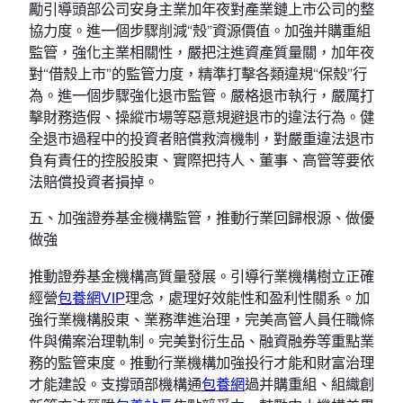
勵引導頭部公司安身主業加年夜對產業鏈上市公司的整
協力度。進一個步驟削減“殼”資源價值。加強并購重組
監管，強化主業相關性，嚴把注進資產質量關，加年夜
對“借殼上市”的監管力度，精準打擊各類違規“保殼”行
為。進一個步驟強化退市監管。嚴格退市執行，嚴厲打
擊財務造假、操縱市場等惡意規避退市的違法行為。健
全退市過程中的投資者賠償救濟機制，對嚴重違法退市
負有責任的控股股東、實際把持人、董事、高管等要依
法賠償投資者損掉。
五、加強證券基金機構監管，推動行業回歸根源、做優
做強
推動證券基金機構高質量發展。引導行業機構樹立正確
經營
包養網VIP
理念，處理好效能性和盈利性關系。加
強行業機構股東、業務準進治理，完美高管人員任職條
件與備案治理軌制。完美對衍生品、融資融券等重點業
務的監管束度。推動行業機構加強投行才能和財富治理
才能建設。支撐頭部機構通
包養網
過并購重組、組織創