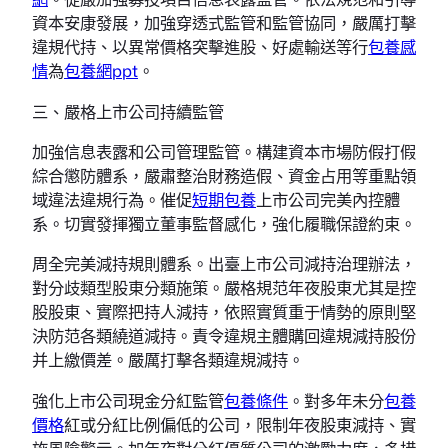
資本安康發展，加強穿透式監管和監管協同，嚴厲打擊
違規代持、以異常價格突擊進股、好處輸送等行
包養感
情
為
包養網ppt
。
三、嚴格上市公司持續監管
加強信息表露和公司管理監管。構建資本市場防假打假
綜合懲防體系，嚴肅整治財務造假、資金占用等重點領
域違法違規行為。催促
短期包養
上市公司完美內控體
系。切實發揮獨立董事監督感化，強化履職保證約束。
周全完美減持規則體系。出臺上市公司減持治理辦法，
對分歧類型股東分類施策。嚴格規范年夜股東尤其是控
股股東、實際把持人減持，依照實質重于情勢的原則堅
決防范各類繞道減持。責令違規主體購回違規減持股份
并上繳價差。嚴厲打擊各類違規減持。
強化上市公司現金分紅監管
包養條件
。對多年未分
包養
價格
紅或分紅比例偏低的公司，限制年夜股東減持、實