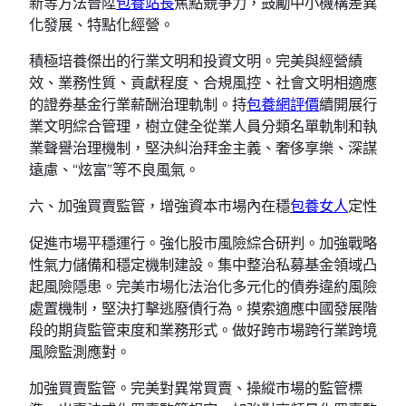
新等方法晉陞
包養站長
焦點競爭力，鼓勵中小機構差異
化發展、特點化經營。
積極培養傑出的行業文明和投資文明。完美與經營績
效、業務性質、貢獻程度、合規風控、社會文明相適應
的證券基金行業薪酬治理軌制。持
包養網評價
續開展行
業文明綜合管理，樹立健全從業人員分類名單軌制和執
業聲譽治理機制，堅決糾治拜金主義、奢侈享樂、深謀
遠慮、“炫富”等不良風氣。
六、加強買賣監管，增強資本市場內在穩
包養女人
定性
促進市場平穩運行。強化股市風險綜合研判。加強戰略
性氣力儲備和穩定機制建設。集中整治私募基金領域凸
起風險隱患。完美市場化法治化多元化的債券違約風險
處置機制，堅決打擊逃廢債行為。摸索適應中國發展階
段的期貨監管束度和業務形式。做好跨市場跨行業跨境
風險監測應對。
加強買賣監管。完美對異常買賣、操縱市場的監管標