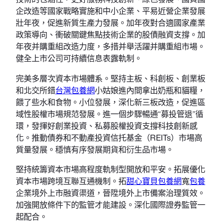
企改造等國家戰略實施和中小企業、平易近營企業發展
壯年夜，促進新質生產力發展。加年夜對合適國家產業
政策導向、衝破關鍵焦點技術企業的股債融資支撐。加
年夜并購重組改造力度，多措并舉活躍并購重組市場。
健全上市公司可持續信息表露軌制。
完美多層次資本市場體系。堅持主板、科創板、創業板
和北交所錯
台灣包養網
小姑娘進內間拿出奶瓶和貓糧，
餵了些水和食物。小位發展，深化新三板改造，促進區
域性股權市場規范發展。進一個步驟暢通“募投管退”循
環，發揮好創業投資、私募股權投資支撐科技創新感
化。推動債券和不動產投資信托基金（REITs）市場高
質量發展。穩慎有序發展期貨和衍生品市場。
堅持統籌資本市場高程度軌制型開放和平安。拓展優化
資本市場跨境互聯互通機制。拓
甜心寶貝包養網
寬
包養
企業境外上市融資渠道，晉陞境外上市備案治理質效。
加強開放條件下的監管才能建設。深化國際證券監管一
起配合。