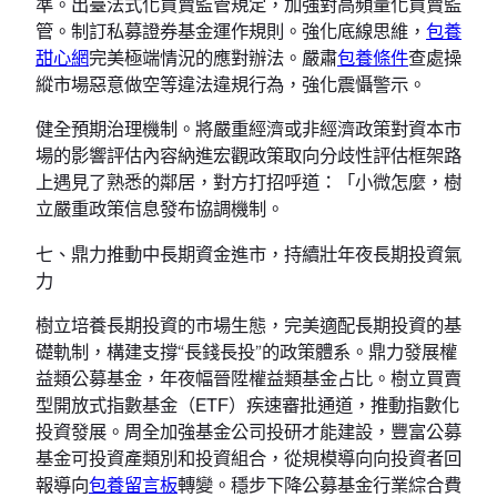
準。出臺法式化買賣監管規定，加強對高頻量化買賣監
管。制訂私募證券基金運作規則。強化底線思維，
包養
甜心網
完美極端情況的應對辦法。嚴肅
包養條件
查處操
縱市場惡意做空等違法違規行為，強化震懾警示。
健全預期治理機制。將嚴重經濟或非經濟政策對資本市
場的影響評估內容納進宏觀政策取向分歧性評估框架路
上遇見了熟悉的鄰居，對方打招呼道：「小微怎麼，樹
立嚴重政策信息發布協調機制。
七、鼎力推動中長期資金進市，持續壯年夜長期投資氣
力
樹立培養長期投資的市場生態，完美適配長期投資的基
礎軌制，構建支撐“長錢長投”的政策體系。鼎力發展權
益類公募基金，年夜幅晉陞權益類基金占比。樹立買賣
型開放式指數基金（ETF）疾速審批通道，推動指數化
投資發展。周全加強基金公司投研才能建設，豐富公募
基金可投資產類別和投資組合，從規模導向向投資者回
報導向
包養留言板
轉變。穩步下降公募基金行業綜合費