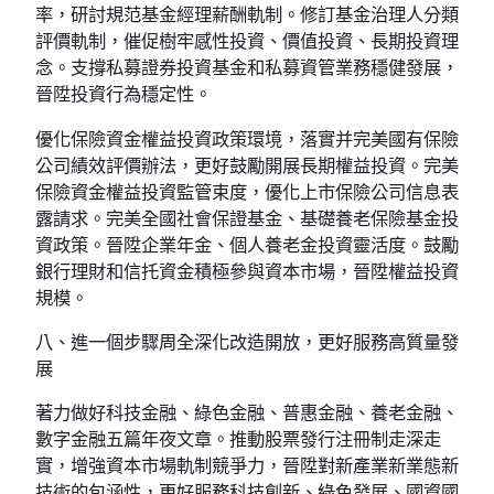
率，研討規范基金經理薪酬軌制。修訂基金治理人分類
評價軌制，催促樹牢感性投資、價值投資、長期投資理
念。支撐私募證券投資基金和私募資管業務穩健發展，
晉陞投資行為穩定性。
優化保險資金權益投資政策環境，落實并完美國有保險
公司績效評價辦法，更好鼓勵開展長期權益投資。完美
保險資金權益投資監管束度，優化上市保險公司信息表
露請求。完美全國社會保證基金、基礎養老保險基金投
資政策。晉陞企業年金、個人養老金投資靈活度。鼓勵
銀行理財和信托資金積極參與資本市場，晉陞權益投資
規模。
八、進一個步驟周全深化改造開放，更好服務高質量發
展
著力做好科技金融、綠色金融、普惠金融、養老金融、
數字金融五篇年夜文章。推動股票發行注冊制走深走
實，增強資本市場軌制競爭力，晉陞對新產業新業態新
技術的包涵性，更好服務科技創新、綠色發展、國資國