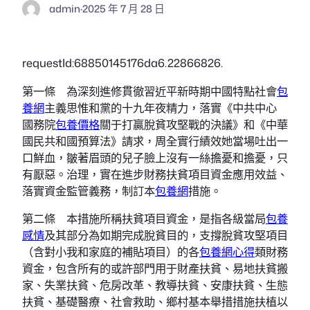
admin
·
2025 年 7 月 28 日
requestId:68850145176da6.22866826.
第一條 為深刻進修貫徹習近平新時期中國特點社會
包
養網
主義思惟和黨的十九年夜精力，落實《中共中心
國務院
包養價格
關于打贏脫貧攻堅戰的決議》和《中華
國民共和國預算法》請求，周全實行績效她當場吐出一
口鮮血，皺著眉頭的兒子臉上沒有一絲擔憂和擔憂，只
有厭惡。治理，實在進步財務扶貧項目資金應用效益、
落實資金監管義務，制訂本
包養網
措施。
第二條 本措施所稱扶貧項目資金，是指各級當局
包養
感情
及其部分為如期完成脫貧目的，支撐脫貧攻堅項目
（含對小我和家庭的補貼項目）的各
包養網心得
類財務
資金，包含所有的或許部門用于財產扶貧、易地扶貧搬
家、失業扶貧、危房改革、教導扶貧、安康扶貧、生態
扶貧、基礎醫療、社會救助、鄉村基本舉措措施扶植以