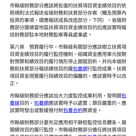
市縣級財務部分應該將批復的扶貧項目資金績效目的依
照規則法式報送省級財務和扶貧部分存案（觸及預算內
投資的事項，還應報送成長改造部分，下同）。省級財
務部分匯總當地區扶貧項目資金績效目的后應該實時報
送財務部駐本地財務監察專員處事處。
第八條 預算履行中，市縣級有關部分應該樹立扶貧項
目資金績效目的履行監控機制，組織資金應用單元按期
對預算和績效目的履行情形停止跟蹤剖析，并向本級財
務和扶貧部分報送績效目的履
包養網
行監控成果。扶貧
項目資金現實履行與績效目的偏離的，應該實時予以改
正。
市縣級財務部分應該加大力度監控成果利用，發明題
包
養妹
目的，
包養網
應該實時予以處置；題目嚴重的，應
該實時發出或暫緩撥付財
包養合約
務資金。
市縣級財務部分要充足應用相干靜態監控信息體系，展
開績效目的履行監控。市縣級財務部分擔任將扶貧項目