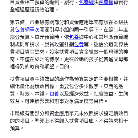
目資金相干預算的編制、履行、
包養網
決
包養網
算實行
全經過歷程績效治理。
第五條 市縣級有關部分和資金應用單元應該在本級扶
貧
包養網單次
開闢引導小組的同一引導下，在編制年度
部分預算、單元預算時，依
包養
據中心和當地區預算編
制規則和請求、脫貧攻堅計劃
包養
等，迷信公道測算扶
貧項目資金需求，設定扶貧項目資金績效一個母親的神
奇，不僅在於她的博學，更在於她的孩子從普通父母那
裡得到的教育和期望。目的。
扶貧項目資金績效目的應作為預算設定的主要根據，并
細化量化為績效目標，重要包含多少數字、東西的品
質、時效、本錢，
包養
以及經濟效益、社會效益、生態
效益、可連續影響和辦事對象滿足度等目標。
市縣級有關部分和資金應用單元未依照請求設定績效目
的的項目，準繩上不得歸入扶貧項目庫，不得請求相干
預算。