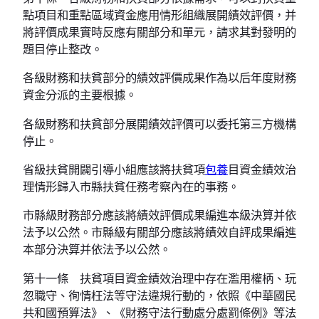
點項目和重點區域資金應用情形組織展開績效評價，并
將評價成果實時反應有關部分和單元，請求其對發明的
題目停止整改。
各級財務和扶貧部分的績效評價成果作為以后年度財務
資金分派的主要根據。
各級財務和扶貧部分展開績效評價可以委托第三方機構
停止。
省級扶貧開闢引導小組應該將扶貧項
包養
目資金績效治
理情形歸入市縣扶貧任務考察內在的事務。
市縣級財務部分應該將績效評價成果編進本級決算并依
法予以公然。市縣級有關部分應該將績效自評成果編進
本部分決算并依法予以公然。
第十一條 扶貧項目資金績效治理中存在濫用權柄、玩
忽職守、徇情枉法等守法違規行動的，依照《中華國民
共和國預算法》、《財務守法行動處分處罰條例》等法