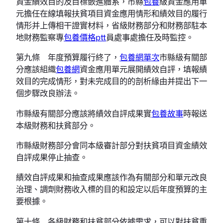
資金績效目的及目標嵌進體系，市縣
包養
級資金應用單
元擔任在線填報扶貧項目資金應用情形和績效目的履行
情形并上傳相干證實材料，省級財務部分和財務部駐本
地財務監察專
包養價格ptt
員處事處擔任及時監控。
第九條 年度預算履行終了，
包養網單次
市縣級有關部
分應該組織
包養網
資金應用單元展開績效自評，填報績
效目的完成情形，對未完成目的的剖析緣由并提出下一
個步驟改良辦法。
市縣級有關部分應該將績效自評成果實
包養故事
時報送
本級財務和扶貧部分。
市縣級財務部分會同本級審計部分對扶貧項目資金績效
自評成果停止抽查。
績效自評成果和抽查成果應該作為有關部分和單元改良
治理、調劑財務收入標的目的和設定以后年度預算的主
要根據。
第十條 各級財務和扶貧部分依據需求，可以對扶貧重