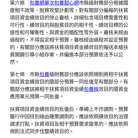
第六條
包養網單次
包養甜心網
市縣級財務部分根據國
度相干政策、脫貧攻堅計劃等，對有關部分編報的扶貧
項目資金績效目的停止審核，詳細包含項目標需要性和
可行性、績效目的與脫貧目的的相干性、績效目標的公
道性和可權衡性、與資金的婚配性等外容。審核未經由
過程的，不得設定相干預算。審核經由過程并設定預算
的，有關部分應該將扶貧項目資金績效目的報送本級扶
貧開闢引導小組存案，并編進本部分預算依法予以公
然。
第七條 市縣
包養
級財務部分應該依照規則將相干扶貧
項目資金績效目的隨部分預算一同批復至有關部分。有
關部分應該將相干扶貧項目資金績
包養妹
效目的隨資金
應用單元預算一同批復。
扶貧項目資金績效目的批復后，準繩上不作調劑。預算
履行中因特別緣由確需調劑的，應該依照績效目的治理
請求打點。扶貧項目及相干預算需求變革的，應該依照
規則法式同步伐整績效目的。