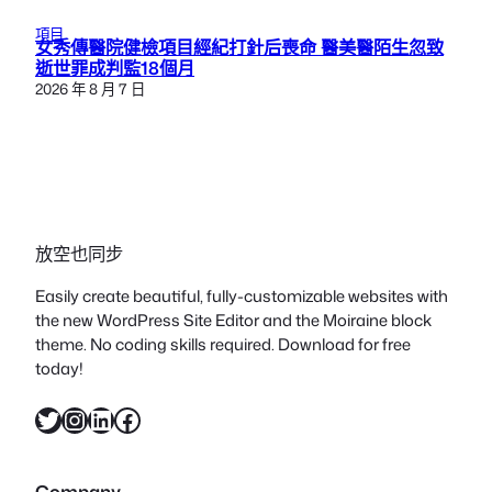
項目
女秀傳醫院健檢項目經紀打針后喪命 醫美醫陌生忽致
逝世罪成判監18個月
2026 年 8 月 7 日
放空也同步
Easily create beautiful, fully-customizable websites with
the new WordPress Site Editor and the Moiraine block
theme. No coding skills required. Download for free
today!
X
Instagram
LinkedIn
Facebook
Company