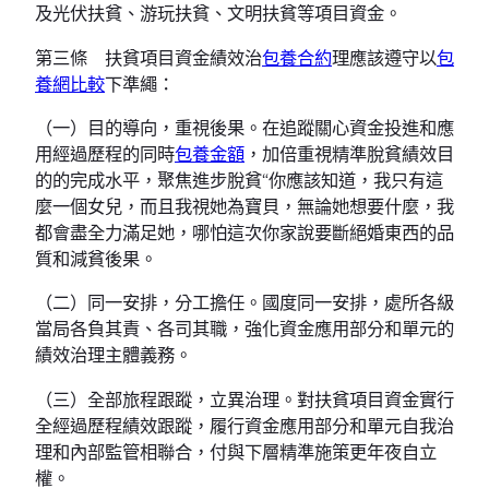
及光伏扶貧、游玩扶貧、文明扶貧等項目資金。
第三條 扶貧項目資金績效治
包養合約
理應該遵守以
包
養網比較
下準繩：
（一）目的導向，重視後果。在追蹤關心資金投進和應
用經過歷程的同時
包養金額
，加倍重視精準脫貧績效目
的的完成水平，聚焦進步脫貧“你應該知道，我只有這
麼一個女兒，而且我視她為寶貝，無論她想要什麼，我
都會盡全力滿足她，哪怕這次你家說要斷絕婚東西的品
質和減貧後果。
（二）同一安排，分工擔任。國度同一安排，處所各級
當局各負其責、各司其職，強化資金應用部分和單元的
績效治理主體義務。
（三）全部旅程跟蹤，立異治理。對扶貧項目資金實行
全經過歷程績效跟蹤，履行資金應用部分和單元自我治
理和內部監管相聯合，付與下層精準施策更年夜自立
權。