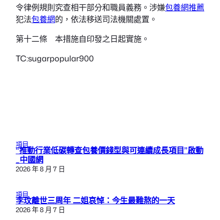
令律例規則究查相干部分和職員義務。涉嫌
包養網推薦
犯法
包養網
的，依法移送司法機關處置。
第十二條 本措施自印發之日起實施。
TC:sugarpopular900
項目
“推動行業低碳轉查包養價錢型與可連續成長項目”啟動
_中國網
2026 年 8 月 7 日
項目
李玟離世三周年 二姐哀悼：今生最難熬的一天
2026 年 8 月 7 日