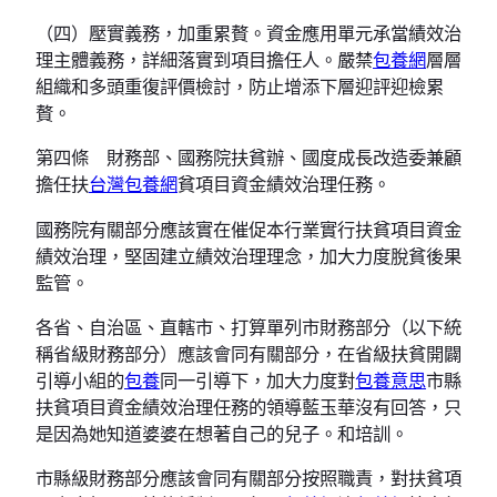
（四）壓實義務，加重累贅。資金應用單元承當績效治
理主體義務，詳細落實到項目擔任人。嚴禁
包養網
層層
組織和多頭重復評價檢討，防止增添下層迎評迎檢累
贅。
第四條 財務部、國務院扶貧辦、國度成長改造委兼顧
擔任扶
台灣包養網
貧項目資金績效治理任務。
國務院有關部分應該實在催促本行業實行扶貧項目資金
績效治理，堅固建立績效治理理念，加大力度脫貧後果
監管。
各省、自治區、直轄市、打算單列市財務部分（以下統
稱省級財務部分）應該會同有關部分，在省級扶貧開闢
引導小組的
包養
同一引導下，加大力度對
包養意思
市縣
扶貧項目資金績效治理任務的領導藍玉華沒有回答，只
是因為她知道婆婆在想著自己的兒子。和培訓。
市縣級財務部分應該會同有關部分按照職責，對扶貧項