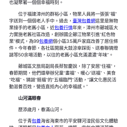
也凝聚著一個個幸福時刻。
位于福建漳州的群裕小區，物業人員將一張張“福”
字送到一個個老人手中。過去，
臺灣包養網
這里是無物
業接手的老舊小區，近
包養行情
年來，漳州市薌城區大
力實施老舊社區改造，創辦國企薌江物業引進“紅色物
業”模式，為99
包養網
個小區3.5萬戶家庭改善了居住條
件。今年春節，各社區開展大鼓涼傘踩街、送春聯猜燈
謎等50余場活動，以往的老舊小區充滿濃濃“年味”。
薌城區文旅局副局長蔡智慶說，除了安居“住福”，
春節期間，他們還舉辦兒童“畫福”、暖心“送福”、美食
“吃福”、猜謎“競福”的“五福臨門”活動，“讓文化惠民活
動滋養百姓，營造直抵內心的幸福感。”
山河滿眼春
歷添歲月，春滿山河。
位于青
包養
海省海東市的平安驛河湟民俗文化體驗