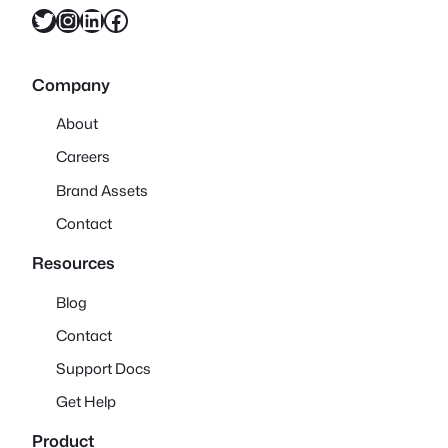
X
Instagram
LinkedIn
Facebook
Company
About
Careers
Brand Assets
Contact
Resources
Blog
Contact
Support Docs
Get Help
Product