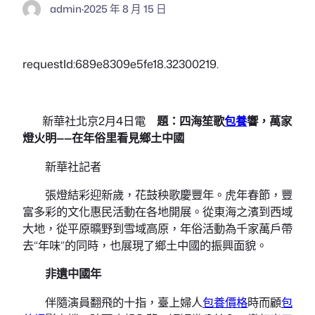
admin
·
2025 年 8 月 15 日
requestId:689e8309e5fe18.32300219.
新華社北京2月4日電
題：四海笙歌
包養
響，萬家
燈火明——在年俗里看見鄉土中國
新華社記者
張燈結彩迎新歲，花鼓秧歌慶豐年。虎年春節，豐
富多彩的文化惠民活動在各地開展。從東海之濱到西域
大地，從平原曠野到雪域高原，年俗活動為千家萬戶帶
去“年味”的同時，也展現了鄉土中國的振興面貌。
非遺中國年
伴隨演員翻飛的十指，臺上婦人
包養價格
時而顧
包