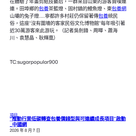
在體驗了年畫剪紙技藝后，一群來自山東的游客贊嘆連
連。田埠鄉的
包養
茶籃燈、固村鎮的鯉魚燈、東
包養網
山壩的兔子燈……寧都許多村莊仍保留著傳
包養
統民
俗，這座“沒有圍墻的客家民俗文化博物館”每年吸引著
近30萬游客來此游玩。（記者吳劍鋒、周曄、蕭海
川、袁慧晶、耿輝凰）
TC:sugarpopular900
項目
“推動行業低碳轉查包養價錢型與可連續成長項目”啟動
_中國網
2026 年 8 月 7 日