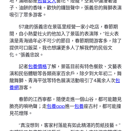
地，滿眼都是
包養女人
窗花、燈籠，空氣中彌漫著馓
子、油餅的香味。歡快的鑼鼓聲中，張義忠的舞獅表演
吸引了眾多游客。
57歲的張義忠在景區里經營一家小吃店，春節期
間，自小熱愛社火的他加入了景區的表演隊，“社火表
演是青海過年必不可少的節目，春節期間游客多，除了
提供可口飯菜，我也想讓更多人了解我們的民俗文
化。”張義忠說。
記者
包養價格
了解，景區目前有特色餐飲、文藝表
演和民俗體驗等各類商家百余戶，除夕到大年初二，舞
龍舞獅、青海平弦等特色展演活動吸引了4萬余人次
包
養網
游客。
春節的江西寧都，隨便走進一個山谷，都可能聽見
脆亮的嗩吶聲；走
包養app
進一
包養
座古村，都可能撞
見花燈隊。
“真沒想到，客家村落能有如此精湛的剪紙技藝。”