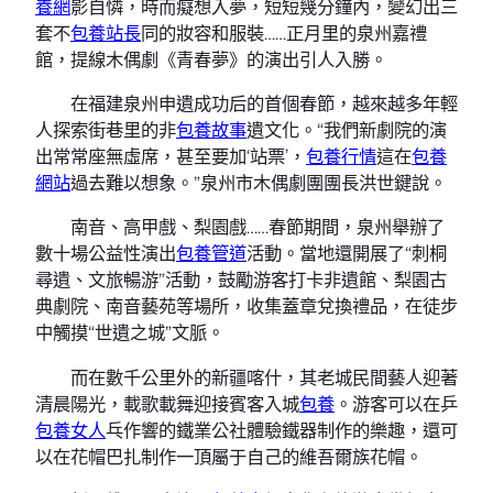
養網
影自憐，時而癡想入夢，短短幾分鐘內，變幻出三
套不
包養站長
同的妝容和服裝……正月里的泉州嘉禮
館，提線木偶劇《青春夢》的演出引人入勝。
在福建泉州申遺成功后的首個春節，越來越多年輕
人探索街巷里的非
包養故事
遺文化。“我們新劇院的演
出常常座無虛席，甚至要加‘站票’，
包養行情
這在
包養
網站
過去難以想象。”泉州市木偶劇團團長洪世鍵說。
南音、高甲戲、梨園戲……春節期間，泉州舉辦了
數十場公益性演出
包養管道
活動。當地還開展了“刺桐
尋遺、文旅暢游”活動，鼓勵游客打卡非遺館、梨園古
典劇院、南音藝苑等場所，收集蓋章兌換禮品，在徒步
中觸摸“世遺之城”文脈。
而在數千公里外的新疆喀什，其老城民間藝人迎著
清晨陽光，載歌載舞迎接賓客入城
包養
。游客可以在乒
包養女人
乓作響的鐵業公社體驗鐵器制作的樂趣，還可
以在花帽巴扎制作一頂屬于自己的維吾爾族花帽。