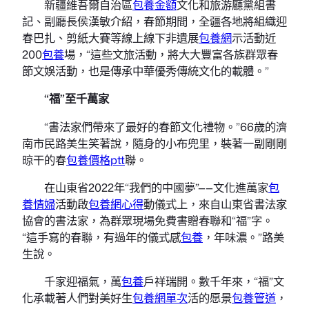
新疆維吾爾自治區
包養金額
文化和旅游廳黨組書
記、副廳長侯漢敏介紹，春節期間，全疆各地將組織迎
春巴扎、剪紙大賽等線上線下非遺展
包養網
示活動近
200
包養
場，“這些文旅活動，將大大豐富各族群眾春
節文娛活動，也是傳承中華優秀傳統文化的載體。”
“福”至千萬家
“書法家們帶來了最好的春節文化禮物。”66歲的濟
南市民路美生笑著說，隨身的小布兜里，裝著一副剛剛
晾干的春
包養價格ptt
聯。
在山東省2022年“我們的中國夢”——文化進萬家
包
養情婦
活動啟
包養網心得
動儀式上，來自山東省書法家
協會的書法家，為群眾現場免費書贈春聯和“福”字。
“這手寫的春聯，有過年的儀式感
包養
，年味濃。”路美
生說。
千家迎福氣，萬
包養
戶祥瑞開。數千年來，“福”文
化承載著人們對美好生
包養網單次
活的愿景
包養管道
，